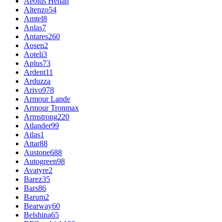
Aeolus Henan
Altenzo
54
Amtel
8
Anlas
7
Antares
260
Aosen
2
Aoteli
3
Aplus
73
Ardent
11
Arduzza
Arivo
978
Armour Lande
Armour Tronmax
Armstrong
220
Atlander
99
Atlas
1
Attar
88
Austone
688
Autogreen
98
Avatyre
2
Barez
35
Bars
86
Barum
2
Bearway
60
Belshina
65