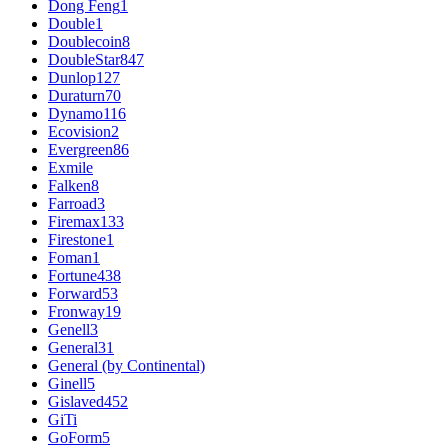
Dong Feng
1
Double
1
Doublecoin
8
DoubleStar
847
Dunlop
127
Duraturn
70
Dynamo
116
Ecovision
2
Evergreen
86
Exmile
Falken
8
Farroad
3
Firemax
133
Firestone
1
Foman
1
Fortune
438
Forward
53
Fronway
19
Genell
3
General
31
General (by Continental)
Ginell
5
Gislaved
452
GiTi
GoForm
5