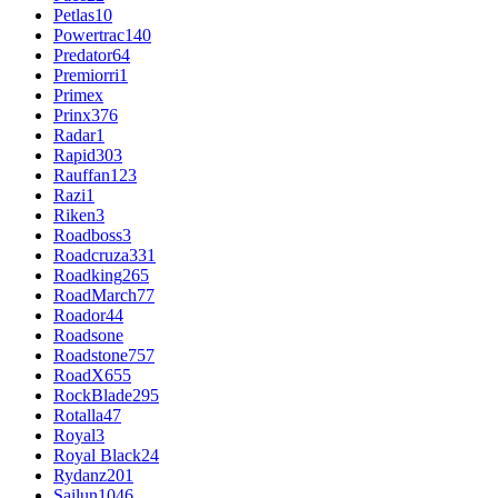
Petlas
10
Powertrac
140
Predator
64
Premiorri
1
Primex
Prinx
376
Radar
1
Rapid
303
Rauffan
123
Razi
1
Riken
3
Roadboss
3
Roadcruza
331
Roadking
265
RoadMarch
77
Roador
44
Roadsone
Roadstone
757
RoadX
655
RockBlade
295
Rotalla
47
Royal
3
Royal Black
24
Rydanz
201
Sailun
1046