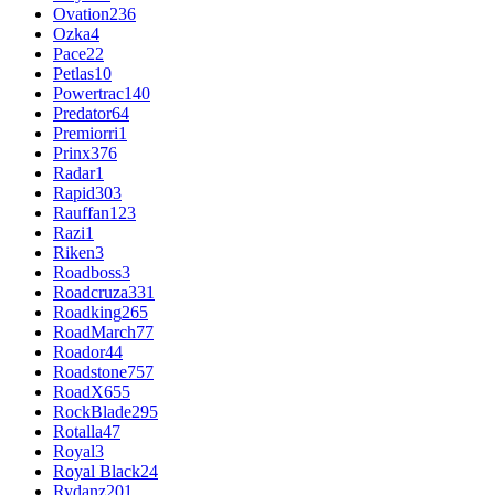
Ovation
236
Ozka
4
Pace
22
Petlas
10
Powertrac
140
Predator
64
Premiorri
1
Prinx
376
Radar
1
Rapid
303
Rauffan
123
Razi
1
Riken
3
Roadboss
3
Roadcruza
331
Roadking
265
RoadMarch
77
Roador
44
Roadstone
757
RoadX
655
RockBlade
295
Rotalla
47
Royal
3
Royal Black
24
Rydanz
201