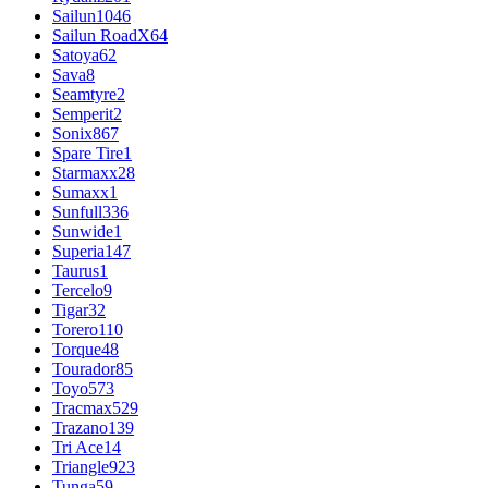
Sailun
1046
Sailun RoadX
64
Satoya
62
Sava
8
Seamtyre
2
Semperit
2
Sonix
867
Spare Tire
1
Starmaxx
28
Sumaxx
1
Sunfull
336
Sunwide
1
Superia
147
Taurus
1
Tercelo
9
Tigar
32
Torero
110
Torque
48
Tourador
85
Toyo
573
Tracmax
529
Trazano
139
Tri Ace
14
Triangle
923
Tunga
59