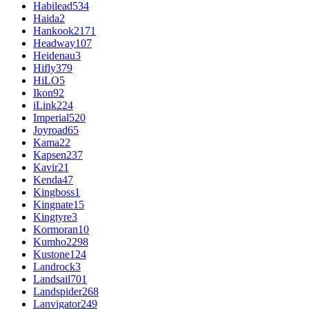
Habilead
534
Haida
2
Hankook
2171
Headway
107
Heidenau
3
Hifly
379
HiLO
5
Ikon
92
iLink
224
Imperial
520
Joyroad
65
Kama
22
Kapsen
237
Kavir
21
Kenda
47
Kingboss
1
Kingnate
15
Kingtyre
3
Kormoran
10
Kumho
2298
Kustone
124
Landrock
3
Landsail
701
Landspider
268
Lanvigator
249