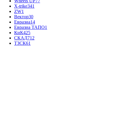
Wheels UP
77
X-trike
341
ZW
1
Вектор
30
Евразиа
14
Евразиа ТАПО
1
КиК
425
СКАД
712
ТЗСК
61