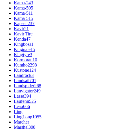
Kama-243
Kama-505
Kama-511
Kama-515
Kapsen
237
Kavir
21
Kavir Tire
Kenda
47
Kingboss
1
Kingnate
15
Kingtyre
3
Kormoran
10
Kumho
2298
Kustone
124
Landrock
3
Landsail
701
Landspider
268
Lanvigator
249
Lassa
394
Laufenn
525
Leao
666
Ling
LingLong
1055
Marcher
Marshal
308