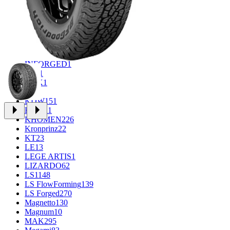
FF
34
GR
71
Grizzly
3
iFree
1004
iFree Original
53
Ikon
1
INFORGED
1
IVR
1
K&K
1
K7
2
KDW
151
Keskin
1
KHOMEN
226
Kronprinz
22
KT
23
LE
13
LEGE ARTIS
1
LIZARDO
62
LS
1148
LS FlowForming
139
LS Forged
270
Magnetto
130
Magnum
10
MAK
295