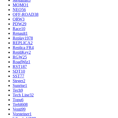
Megami
83
MOMO
1
NEO
56
OFF-ROAD
38
ORW
3
PDW
29
Race
10
Renault
1
Replay
1978
REPLICA
2
Replica FR
4
RepliKey
2
RGW
25
RoadWiz
1
RST
187
SDT
10
SST
77
Steger
2
Sunrise
1
Tech
9
Tech Line
32
Topu
6
Trebl
608
Venti
99
Vorsteiner
1