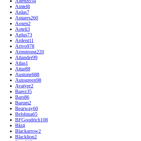
Altenzo
54
Amtel
8
Anlas
7
Antares
260
Aosen
2
Aoteli
3
Aplus
73
Ardent
11
Arivo
978
Armstrong
220
Atlander
99
Atlas
1
Attar
88
Austone
688
Autogreen
98
Avatyre
2
Barez
35
Bars
86
Barum
2
Bearway
60
Belshina
65
BFGoodrich
108
Bkt
4
Blackarrow
2
Blacklion
2