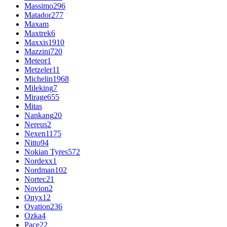
Massimo
296
Matador
277
Maxam
Maxtrek
6
Maxxis
1910
Mazzini
720
Meteor
1
Metzeler
11
Michelin
1968
Mileking
7
Mirage
655
Mitas
Nankang
20
Nereus
2
Nexen
1175
Nitto
94
Nokian Tyres
572
Nordexx
1
Nordman
102
Nortec
21
Novion
2
Onyx
12
Ovation
236
Ozka
4
Pace
22