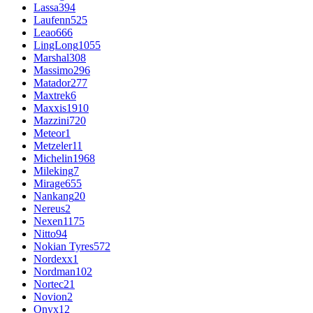
Lassa
394
Laufenn
525
Leao
666
LingLong
1055
Marshal
308
Massimo
296
Matador
277
Maxtrek
6
Maxxis
1910
Mazzini
720
Meteor
1
Metzeler
11
Michelin
1968
Mileking
7
Mirage
655
Nankang
20
Nereus
2
Nexen
1175
Nitto
94
Nokian Tyres
572
Nordexx
1
Nordman
102
Nortec
21
Novion
2
Onyx
12