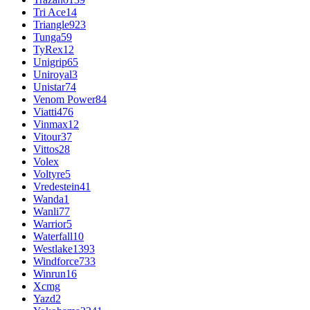
Tri Ace
14
Triangle
923
Tunga
59
TyRex
12
Unigrip
65
Uniroyal
3
Unistar
74
Venom Power
84
Viatti
476
Vinmax
12
Vitour
37
Vittos
28
Volex
Voltyre
5
Vredestein
41
Wanda
1
Wanli
77
Warrior
5
Waterfall
10
Westlake
1393
Windforce
733
Winrun
16
Xcmg
Yazd
2