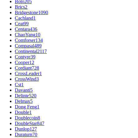
Boto
205
Brics
2
Bridgestone
1090
Cachland
1
Ceat
99
Centara
436
ChaoYang
10
Comforser
134
Compasal
489
Continental
2117
Contyre
39
Cooper
12
Cordiant
728
CrossLeader
1
CrossWind
3
Cst
1
Davanti
5
Delinte
520
Delmax
5
Dong Feng
1
Double
1
Doublecoin
8
DoubleStar
847
Dunlop
127
Duraturn
70