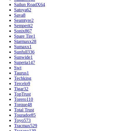
Sailun RoadX
64
Satoya
62
Sava
8
Seamtyre
2
Semperit
2
Sonix
867
Spare Tire
1
Starmaxx
28
Sumaxx
1
Sunfull
336
Sunwide
1
Superia
147
Swt
Taurus
1
Techking
Tercelo
9
Tigar
32
TopTrust
Torero
110
Torque
48
Total Trust
Tourador
85
Toyo
573
Tracmax
529
Trazano
139