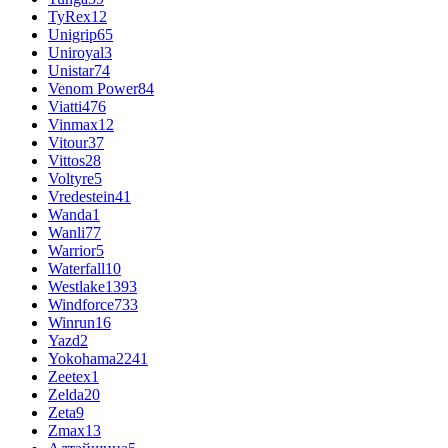
TyRex
12
Unigrip
65
Uniroyal
3
Unistar
74
Venom Power
84
Viatti
476
Vinmax
12
Vitour
37
Vittos
28
Voltyre
5
Vredestein
41
Wanda
1
Wanli
77
Warrior
5
Waterfall
10
Westlake
1393
Windforce
733
Winrun
16
Yazd
2
Yokohama
2241
Zeetex
1
Zelda
20
Zeta
9
Zmax
13