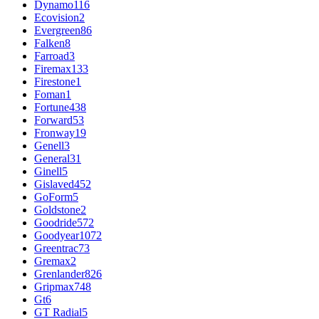
Dynamo
116
Ecovision
2
Evergreen
86
Falken
8
Farroad
3
Firemax
133
Firestone
1
Foman
1
Fortune
438
Forward
53
Fronway
19
Genell
3
General
31
Ginell
5
Gislaved
452
GoForm
5
Goldstone
2
Goodride
572
Goodyear
1072
Greentrac
73
Gremax
2
Grenlander
826
Gripmax
748
Gt
6
GT Radial
5