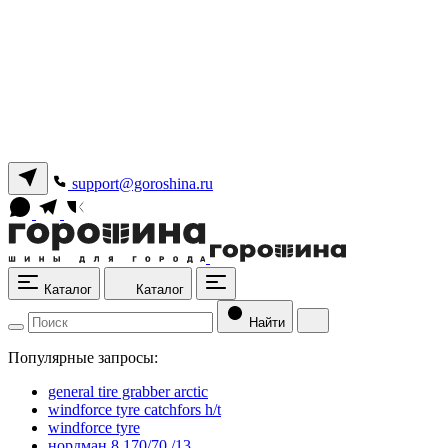
support@goroshina.ru
Каталог
Каталог
Найти
Популярные запросы:
general tire grabber arctic
windforce tyre catchfors h/t
windforce tyre
нордман 8 170/70 /13.