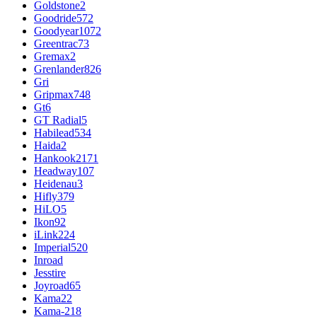
Goldstone
2
Goodride
572
Goodyear
1072
Greentrac
73
Gremax
2
Grenlander
826
Gri
Gripmax
748
Gt
6
GT Radial
5
Habilead
534
Haida
2
Hankook
2171
Headway
107
Heidenau
3
Hifly
379
HiLO
5
Ikon
92
iLink
224
Imperial
520
Inroad
Jesstire
Joyroad
65
Kama
22
Kama-218