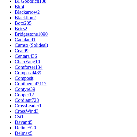
BFGoodrich
108
Bkt
4
Blackarrow
2
Blacklion
2
Boto
205
Brics
2
Bridgestone
1090
Cachland
1
Camso (Solideal)
Ceat
99
Centara
436
ChaoYang
10
Comforser
134
Compasal
489
Composit
Continental
2117
Contyre
39
Cooper
12
Cordiant
728
CrossLeader
1
CrossWind
3
Cst
1
Davanti
5
Delinte
520
Delmax
5