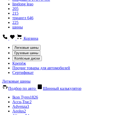
linglong leao
205
215
триангл 646
225
шины
Корзина
Легковые шины
Грузовые шины
Колёсные диски
Крепёж
Прочие товары для автомобилей
Сертификат
Легковые шины
Подбор по авто
Шинный калькулятор
Ikon Tyres
1826
Accu-Trac
2
Advenza
3
Aeolus
2