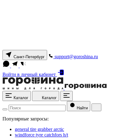
support@goroshina.ru
Санкт-Петербург
Войти
в личный кабинет
Каталог
Каталог
Найти
Популярные запросы:
general tire grabber arctic
windforce tyre catchfors h/t