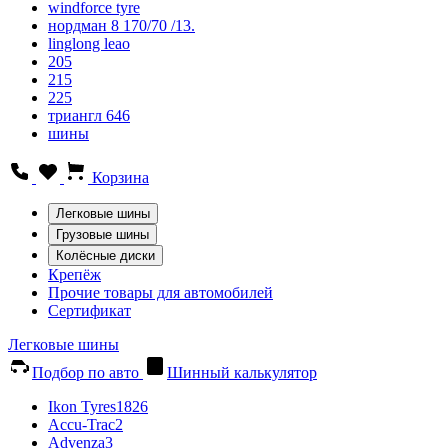
windforce tyre
нордман 8 170/70 /13.
linglong leao
205
215
225
триангл 646
шины
Корзина
Легковые шины
Грузовые шины
Колёсные диски
Крепёж
Прочие товары для автомобилей
Сертификат
Легковые шины
Подбор по авто
Шинный калькулятор
Ikon Tyres
1826
Accu-Trac
2
Advenza
3