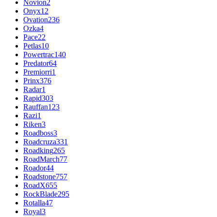
Novion
2
Onyx
12
Ovation
236
Ozka
4
Pace
22
Petlas
10
Powertrac
140
Predator
64
Premiorri
1
Prinx
376
Radar
1
Rapid
303
Rauffan
123
Razi
1
Riken
3
Roadboss
3
Roadcruza
331
Roadking
265
RoadMarch
77
Roador
44
Roadstone
757
RoadX
655
RockBlade
295
Rotalla
47
Royal
3