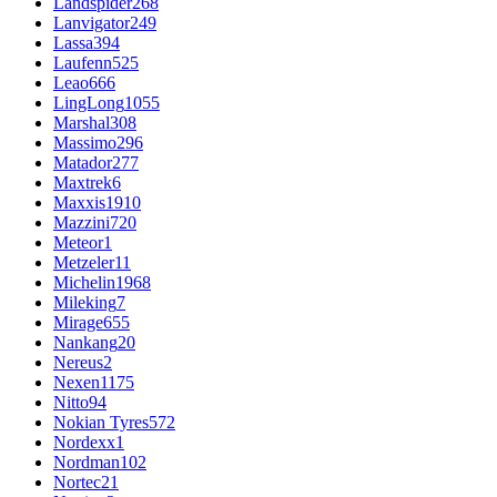
Landspider
268
Lanvigator
249
Lassa
394
Laufenn
525
Leao
666
LingLong
1055
Marshal
308
Massimo
296
Matador
277
Maxtrek
6
Maxxis
1910
Mazzini
720
Meteor
1
Metzeler
11
Michelin
1968
Mileking
7
Mirage
655
Nankang
20
Nereus
2
Nexen
1175
Nitto
94
Nokian Tyres
572
Nordexx
1
Nordman
102
Nortec
21