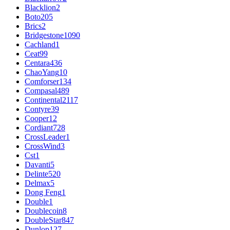
Blacklion
2
Boto
205
Brics
2
Bridgestone
1090
Cachland
1
Ceat
99
Centara
436
ChaoYang
10
Comforser
134
Compasal
489
Continental
2117
Contyre
39
Cooper
12
Cordiant
728
CrossLeader
1
CrossWind
3
Cst
1
Davanti
5
Delinte
520
Delmax
5
Dong Feng
1
Double
1
Doublecoin
8
DoubleStar
847
Dunlop
127