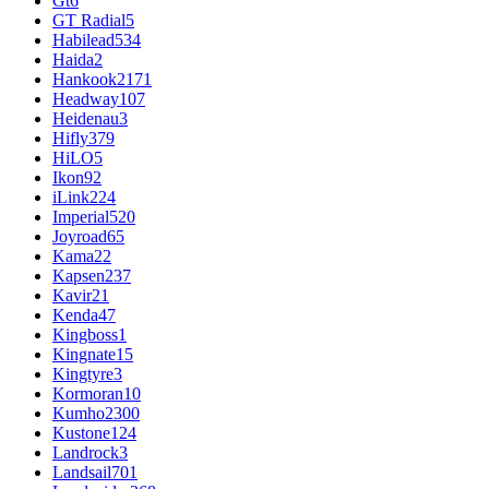
Gt
6
GT Radial
5
Habilead
534
Haida
2
Hankook
2171
Headway
107
Heidenau
3
Hifly
379
HiLO
5
Ikon
92
iLink
224
Imperial
520
Joyroad
65
Kama
22
Kapsen
237
Kavir
21
Kenda
47
Kingboss
1
Kingnate
15
Kingtyre
3
Kormoran
10
Kumho
2300
Kustone
124
Landrock
3
Landsail
701