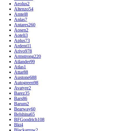
Aeolus
2
Altenzo
54
Amtel
8
Anlas
7
Antares
260
Aosen
2
Aoteli
3
Aplus
73
Ardent
11
Arivo
978
Armstrong
220
Atlander
99
Atlas
1
Attar
88
Austone
688
Autogreen
98
Avatyre
2
Barez
35
Bars
86
Barum
2
Bearway
60
Belshina
65
BFGoodrich
108
Bkt
4
Blackarrow
2