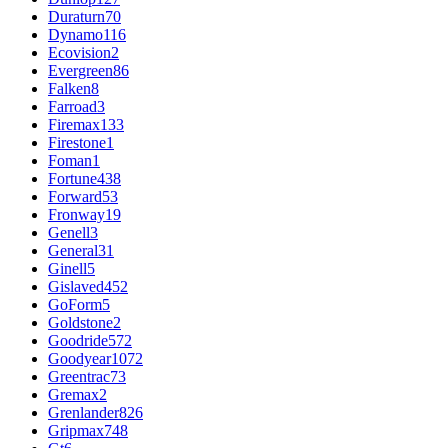
Duraturn
70
Dynamo
116
Ecovision
2
Evergreen
86
Falken
8
Farroad
3
Firemax
133
Firestone
1
Foman
1
Fortune
438
Forward
53
Fronway
19
Genell
3
General
31
Ginell
5
Gislaved
452
GoForm
5
Goldstone
2
Goodride
572
Goodyear
1072
Greentrac
73
Gremax
2
Grenlander
826
Gripmax
748