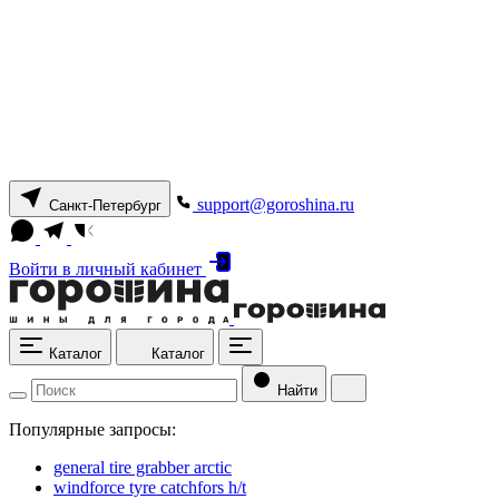
support@goroshina.ru
Санкт-Петербург
Войти
в личный кабинет
Каталог
Каталог
Найти
Популярные запросы:
general tire grabber arctic
windforce tyre catchfors h/t