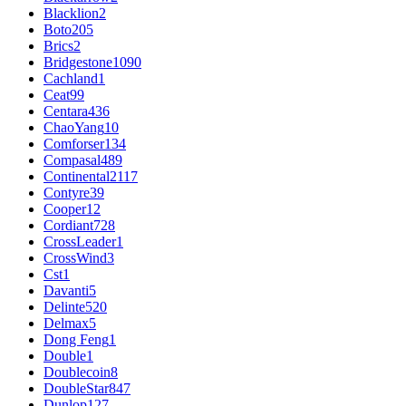
Blacklion
2
Boto
205
Brics
2
Bridgestone
1090
Cachland
1
Ceat
99
Centara
436
ChaoYang
10
Comforser
134
Compasal
489
Continental
2117
Contyre
39
Cooper
12
Cordiant
728
CrossLeader
1
CrossWind
3
Cst
1
Davanti
5
Delinte
520
Delmax
5
Dong Feng
1
Double
1
Doublecoin
8
DoubleStar
847
Dunlop
127