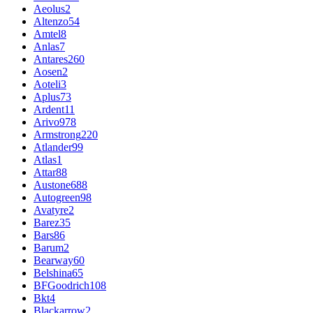
Aeolus
2
Altenzo
54
Amtel
8
Anlas
7
Antares
260
Aosen
2
Aoteli
3
Aplus
73
Ardent
11
Arivo
978
Armstrong
220
Atlander
99
Atlas
1
Attar
88
Austone
688
Autogreen
98
Avatyre
2
Barez
35
Bars
86
Barum
2
Bearway
60
Belshina
65
BFGoodrich
108
Bkt
4
Blackarrow
2