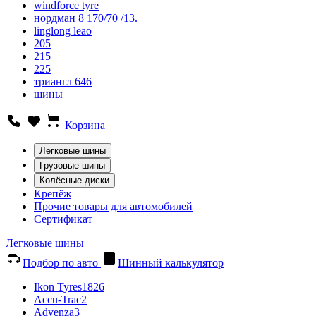
windforce tyre
нордман 8 170/70 /13.
linglong leao
205
215
225
триангл 646
шины
Корзина
Легковые шины
Грузовые шины
Колёсные диски
Крепёж
Прочие товары для автомобилей
Сертификат
Легковые шины
Подбор по авто
Шинный калькулятор
Ikon Tyres
1826
Accu-Trac
2
Advenza
3