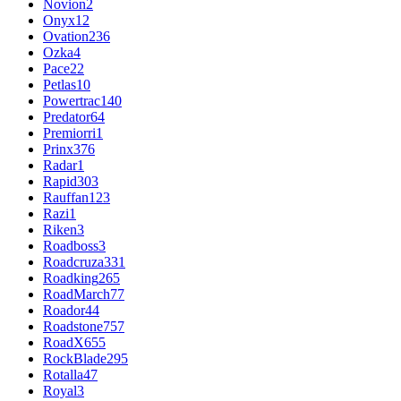
Novion
2
Onyx
12
Ovation
236
Ozka
4
Pace
22
Petlas
10
Powertrac
140
Predator
64
Premiorri
1
Prinx
376
Radar
1
Rapid
303
Rauffan
123
Razi
1
Riken
3
Roadboss
3
Roadcruza
331
Roadking
265
RoadMarch
77
Roador
44
Roadstone
757
RoadX
655
RockBlade
295
Rotalla
47
Royal
3