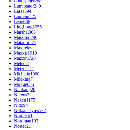
Landspider
268
Lanvigator
249
Lassa
394
Laufenn
525
Leao
666
LingLong
1055
Marshal
308
Massimo
296
Matador
277
Maxtrek
6
Maxxis
1910
Mazzini
720
Meteor
1
Metzeler
11
Michelin
1968
Mileking
7
Mirage
655
Nankang
20
Nereus
2
Nexen
1175
Nitto
94
Nokian Tyres
572
Nordexx
1
Nordman
102
Nortec
21