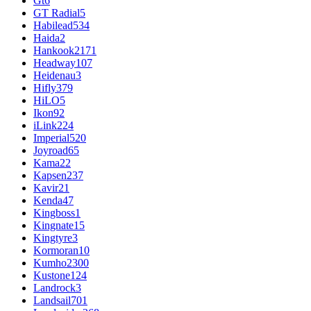
Gt
6
GT Radial
5
Habilead
534
Haida
2
Hankook
2171
Headway
107
Heidenau
3
Hifly
379
HiLO
5
Ikon
92
iLink
224
Imperial
520
Joyroad
65
Kama
22
Kapsen
237
Kavir
21
Kenda
47
Kingboss
1
Kingnate
15
Kingtyre
3
Kormoran
10
Kumho
2300
Kustone
124
Landrock
3
Landsail
701