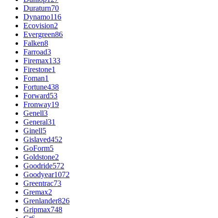
Duraturn
70
Dynamo
116
Ecovision
2
Evergreen
86
Falken
8
Farroad
3
Firemax
133
Firestone
1
Foman
1
Fortune
438
Forward
53
Fronway
19
Genell
3
General
31
Ginell
5
Gislaved
452
GoForm
5
Goldstone
2
Goodride
572
Goodyear
1072
Greentrac
73
Gremax
2
Grenlander
826
Gripmax
748