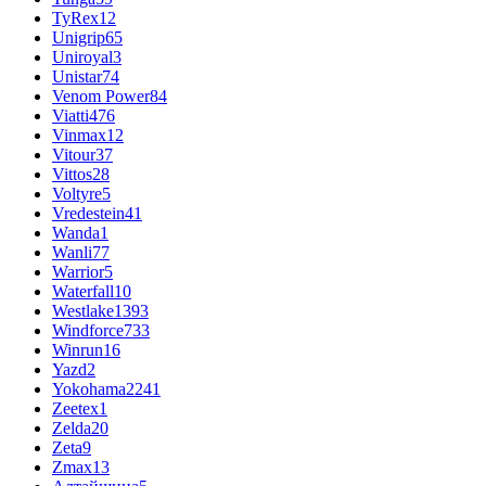
TyRex
12
Unigrip
65
Uniroyal
3
Unistar
74
Venom Power
84
Viatti
476
Vinmax
12
Vitour
37
Vittos
28
Voltyre
5
Vredestein
41
Wanda
1
Wanli
77
Warrior
5
Waterfall
10
Westlake
1393
Windforce
733
Winrun
16
Yazd
2
Yokohama
2241
Zeetex
1
Zelda
20
Zeta
9
Zmax
13