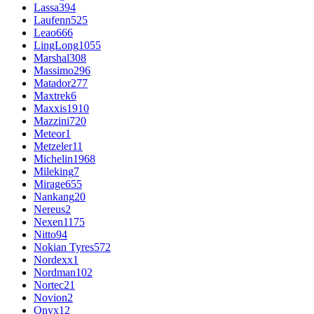
Lassa
394
Laufenn
525
Leao
666
LingLong
1055
Marshal
308
Massimo
296
Matador
277
Maxtrek
6
Maxxis
1910
Mazzini
720
Meteor
1
Metzeler
11
Michelin
1968
Mileking
7
Mirage
655
Nankang
20
Nereus
2
Nexen
1175
Nitto
94
Nokian Tyres
572
Nordexx
1
Nordman
102
Nortec
21
Novion
2
Onyx
12