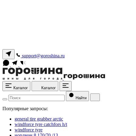
support@goroshina.ru
Каталог
Каталог
Найти
Популярные запросы:
general tire grabber arctic
windforce tyre catchfors h/t
windforce tyre
нордман 8 170/70 /13.