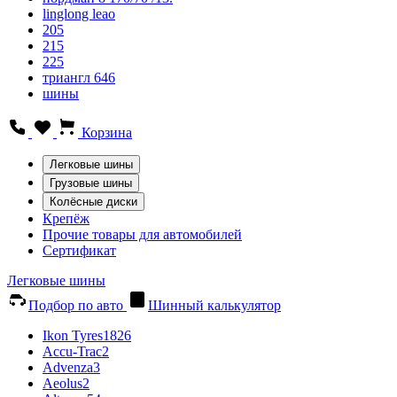
linglong leao
205
215
225
триангл 646
шины
Корзина
Легковые шины
Грузовые шины
Колёсные диски
Крепёж
Прочие товары для автомобилей
Сертификат
Легковые шины
Подбор по авто
Шинный калькулятор
Ikon Tyres
1826
Accu-Trac
2
Advenza
3
Aeolus
2