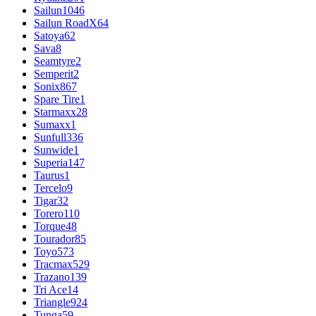
Sailun
1046
Sailun RoadX
64
Satoya
62
Sava
8
Seamtyre
2
Semperit
2
Sonix
867
Spare Tire
1
Starmaxx
28
Sumaxx
1
Sunfull
336
Sunwide
1
Superia
147
Taurus
1
Tercelo
9
Tigar
32
Torero
110
Torque
48
Tourador
85
Toyo
573
Tracmax
529
Trazano
139
Tri Ace
14
Triangle
924
Tunga
59