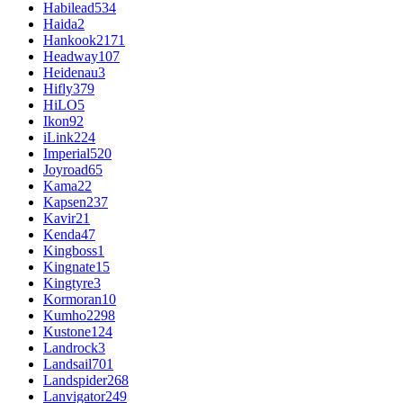
Habilead
534
Haida
2
Hankook
2171
Headway
107
Heidenau
3
Hifly
379
HiLO
5
Ikon
92
iLink
224
Imperial
520
Joyroad
65
Kama
22
Kapsen
237
Kavir
21
Kenda
47
Kingboss
1
Kingnate
15
Kingtyre
3
Kormoran
10
Kumho
2298
Kustone
124
Landrock
3
Landsail
701
Landspider
268
Lanvigator
249