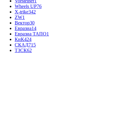
Vorsteiner
1
Wheels UP
76
X-trike
342
ZW
1
Вектор
30
Евразиа
14
Евразиа ТАПО
1
КиК
424
СКАД
715
ТЗСК
62