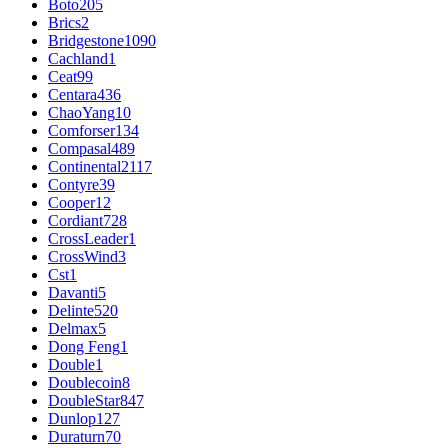
Boto
205
Brics
2
Bridgestone
1090
Cachland
1
Ceat
99
Centara
436
ChaoYang
10
Comforser
134
Compasal
489
Continental
2117
Contyre
39
Cooper
12
Cordiant
728
CrossLeader
1
CrossWind
3
Cst
1
Davanti
5
Delinte
520
Delmax
5
Dong Feng
1
Double
1
Doublecoin
8
DoubleStar
847
Dunlop
127
Duraturn
70