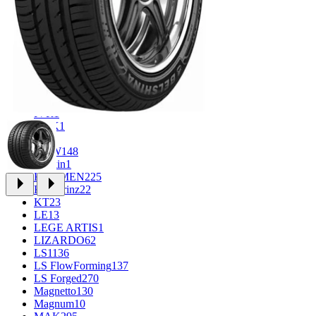
FF
34
FR REPLICA
1
GR
71
Grizzly
3
iFree
1011
iFree Original
53
Ikon
1
INFORGED
1
IVR
1
K&K
1
K7
2
KDW
148
Keskin
1
KHOMEN
225
Kronprinz
22
KT
23
LE
13
LEGE ARTIS
1
LIZARDO
62
LS
1136
LS FlowForming
137
LS Forged
270
Magnetto
130
Magnum
10