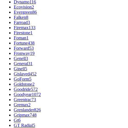
Dynamo
116
Ecovision
2
Evergreen
86
Falken
8
Farroad
3
Firemax
133
Firestone
1
Foman
1
Fortune
438
Forward
53
Fronway
19
Genell
3
General
31
Ginell
5
Gislaved
452
GoForm
5
Goldstone
2
Goodride
572
Goodyear
1072
Greentrac
73
Gremax
2
Grenlander
826
Gripmax
748
Gt
6
GT Radial
5