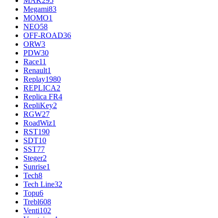
MAK
295
Megami
83
MOMO
1
NEO
58
OFF-ROAD
36
ORW
3
PDW
30
Race
11
Renault
1
Replay
1980
REPLICA
2
Replica FR
4
RepliKey
2
RGW
27
RoadWiz
1
RST
190
SDT
10
SST
77
Steger
2
Sunrise
1
Tech
8
Tech Line
32
Topu
6
Trebl
608
Venti
102