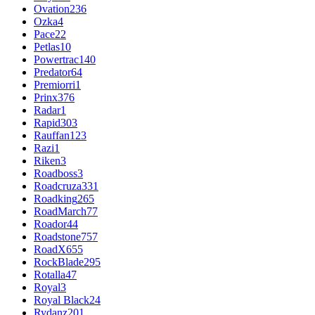
Ovation
236
Ozka
4
Pace
22
Petlas
10
Powertrac
140
Predator
64
Premiorri
1
Prinx
376
Radar
1
Rapid
303
Rauffan
123
Razi
1
Riken
3
Roadboss
3
Roadcruza
331
Roadking
265
RoadMarch
77
Roador
44
Roadstone
757
RoadX
655
RockBlade
295
Rotalla
47
Royal
3
Royal Black
24
Rydanz
201