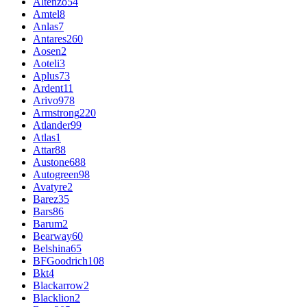
Altenzo
54
Amtel
8
Anlas
7
Antares
260
Aosen
2
Aoteli
3
Aplus
73
Ardent
11
Arivo
978
Armstrong
220
Atlander
99
Atlas
1
Attar
88
Austone
688
Autogreen
98
Avatyre
2
Barez
35
Bars
86
Barum
2
Bearway
60
Belshina
65
BFGoodrich
108
Bkt
4
Blackarrow
2
Blacklion
2