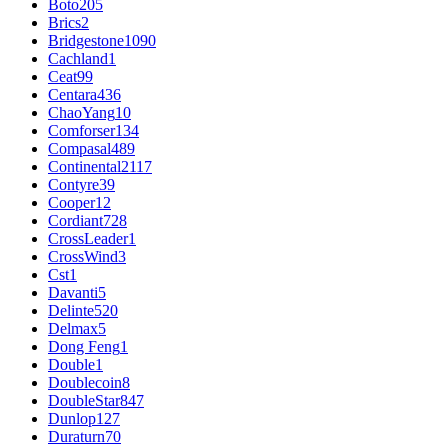
Boto
205
Brics
2
Bridgestone
1090
Cachland
1
Ceat
99
Centara
436
ChaoYang
10
Comforser
134
Compasal
489
Continental
2117
Contyre
39
Cooper
12
Cordiant
728
CrossLeader
1
CrossWind
3
Cst
1
Davanti
5
Delinte
520
Delmax
5
Dong Feng
1
Double
1
Doublecoin
8
DoubleStar
847
Dunlop
127
Duraturn
70