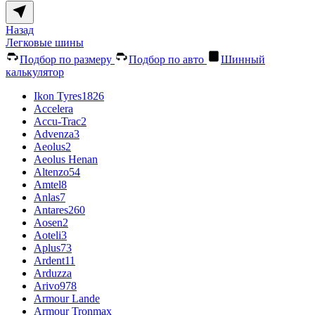
Назад
Легковые шины
Подбор по размеру
Подбор по авто
Шинный
калькулятор
Ikon Tyres
1826
Accelera
Accu-Trac
2
Advenza
3
Aeolus
2
Aeolus Henan
Altenzo
54
Amtel
8
Anlas
7
Antares
260
Aosen
2
Aoteli
3
Aplus
73
Ardent
11
Arduzza
Arivo
978
Armour Lande
Armour Tronmax