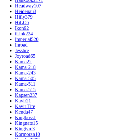
Hankook
2171
Headway
107
Heidenau
3
Hifly
379
HiLO
5
Ikon
92
iLink
224
Imperial
520
Inroad
Jesstire
Joyroad
65
Kama
22
Kama-218
Kama-243
Kama-505
Kama-511
Kama-515
Kapsen
237
Kavir
21
Kavir Tire
Kenda
47
Kingboss
1
Kingnate
15
Kingtyre
3
Kormoran
10