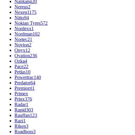
Nankang
20
Nereus
2
Nexen
1175
Nitto
94
Nokian Tyres
572
Nordexx
1
Nordman
102
Nortec
21
Novion
2
Onyx
12
Ovation
236
Ozka
4
Pace
22
Petlas
10
Powertrac
140
Predator
64
Premiorri
1
Primex
Prinx
376
Radar
1
Rapid
303
Rauffan
123
Razi
1
Riken
3
Roadboss
3