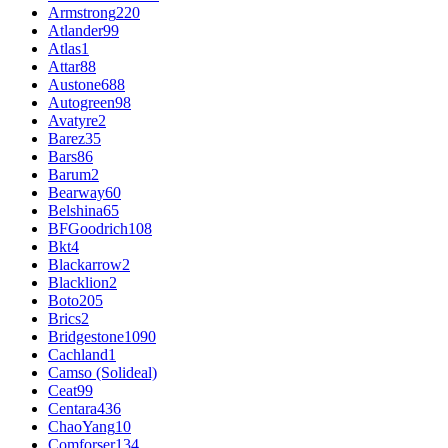
Armstrong
220
Atlander
99
Atlas
1
Attar
88
Austone
688
Autogreen
98
Avatyre
2
Barez
35
Bars
86
Barum
2
Bearway
60
Belshina
65
BFGoodrich
108
Bkt
4
Blackarrow
2
Blacklion
2
Boto
205
Brics
2
Bridgestone
1090
Cachland
1
Camso (Solideal)
Ceat
99
Centara
436
ChaoYang
10
Comforser
134