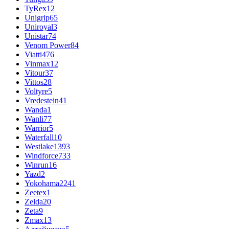
TyRex
12
Unigrip
65
Uniroyal
3
Unistar
74
Venom Power
84
Viatti
476
Vinmax
12
Vitour
37
Vittos
28
Voltyre
5
Vredestein
41
Wanda
1
Wanli
77
Warrior
5
Waterfall
10
Westlake
1393
Windforce
733
Winrun
16
Yazd
2
Yokohama
2241
Zeetex
1
Zelda
20
Zeta
9
Zmax
13