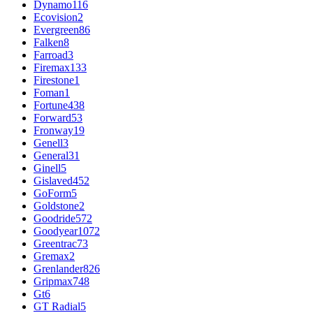
Dynamo
116
Ecovision
2
Evergreen
86
Falken
8
Farroad
3
Firemax
133
Firestone
1
Foman
1
Fortune
438
Forward
53
Fronway
19
Genell
3
General
31
Ginell
5
Gislaved
452
GoForm
5
Goldstone
2
Goodride
572
Goodyear
1072
Greentrac
73
Gremax
2
Grenlander
826
Gripmax
748
Gt
6
GT Radial
5