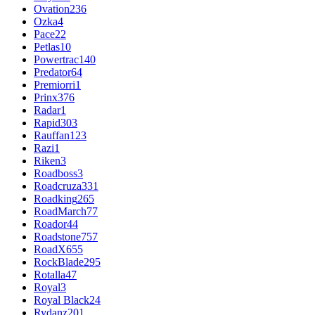
Ovation
236
Ozka
4
Pace
22
Petlas
10
Powertrac
140
Predator
64
Premiorri
1
Prinx
376
Radar
1
Rapid
303
Rauffan
123
Razi
1
Riken
3
Roadboss
3
Roadcruza
331
Roadking
265
RoadMarch
77
Roador
44
Roadstone
757
RoadX
655
RockBlade
295
Rotalla
47
Royal
3
Royal Black
24
Rydanz
201