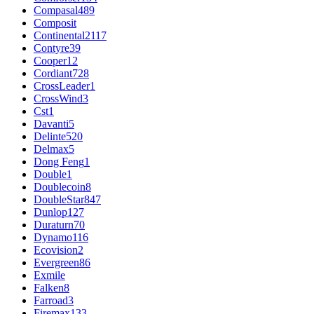
Compasal
489
Composit
Continental
2117
Contyre
39
Cooper
12
Cordiant
728
CrossLeader
1
CrossWind
3
Cst
1
Davanti
5
Delinte
520
Delmax
5
Dong Feng
1
Double
1
Doublecoin
8
DoubleStar
847
Dunlop
127
Duraturn
70
Dynamo
116
Ecovision
2
Evergreen
86
Exmile
Falken
8
Farroad
3
Firemax
133