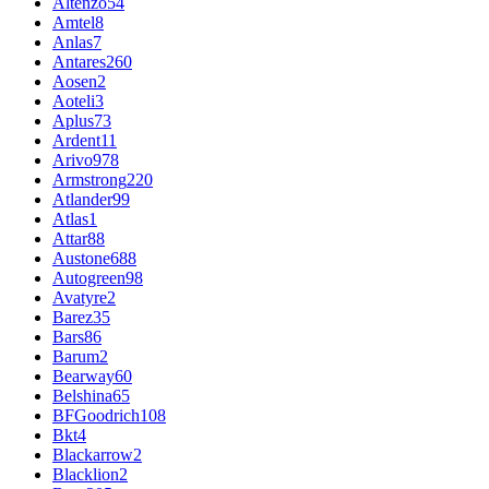
Altenzo
54
Amtel
8
Anlas
7
Antares
260
Aosen
2
Aoteli
3
Aplus
73
Ardent
11
Arivo
978
Armstrong
220
Atlander
99
Atlas
1
Attar
88
Austone
688
Autogreen
98
Avatyre
2
Barez
35
Bars
86
Barum
2
Bearway
60
Belshina
65
BFGoodrich
108
Bkt
4
Blackarrow
2
Blacklion
2