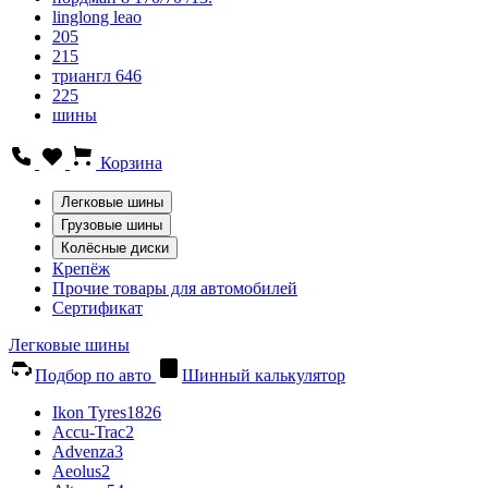
linglong leao
205
215
триангл 646
225
шины
Корзина
Легковые шины
Грузовые шины
Колёсные диски
Крепёж
Прочие товары для автомобилей
Сертификат
Легковые шины
Подбор по авто
Шинный калькулятор
Ikon Tyres
1826
Accu-Trac
2
Advenza
3
Aeolus
2