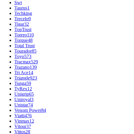
Swt
Taurus
1
Techking
Tercelo
9
Tigar
32
TopTrust
Torero
110
Torque
48
Total Trust
Tourador
85
Toyo
573
Tracmax
529
Trazano
139
Tri Ace
14
Triangle
923
Tunga
59
TyRex
12
Unigrip
65
Uniroyal
3
Unistar
74
Venom Power
84
Viatti
476
Vinmax
12
Vitour
37
Vittos
28