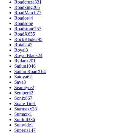
Roadcruza
331
Roadking
265
RoadMarch
77
Roador
44
Roadsone
Roadstone
757
RoadX
655
RockBlade
295
Rotalla
47
Royal
3
Royal Black
24
Rydanz
201
Sailun
1046
Sailun RoadX
64
Satoya
62
Sava
8
Seamtyre
2
Semperit
2
Sonix
867
Spare Tire
1
Starmaxx
28
Sumaxx
1
Sunfull
336
Sunwide
1
Superia
147