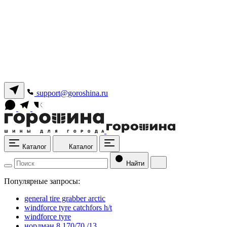
support@goroshina.ru
Каталог
Каталог
Найти
Популярные запросы:
general tire grabber arctic
windforce tyre catchfors h/t
windforce tyre
нордман 8 170/70 /13.