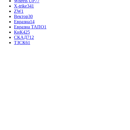
Wheels UP
77
X-trike
341
ZW
1
Вектор
30
Евразиа
14
Евразиа ТАПО
1
КиК
425
СКАД
712
ТЗСК
61