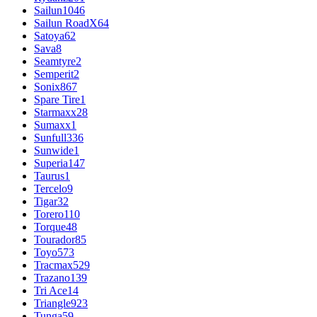
Sailun
1046
Sailun RoadX
64
Satoya
62
Sava
8
Seamtyre
2
Semperit
2
Sonix
867
Spare Tire
1
Starmaxx
28
Sumaxx
1
Sunfull
336
Sunwide
1
Superia
147
Taurus
1
Tercelo
9
Tigar
32
Torero
110
Torque
48
Tourador
85
Toyo
573
Tracmax
529
Trazano
139
Tri Ace
14
Triangle
923
Tunga
59