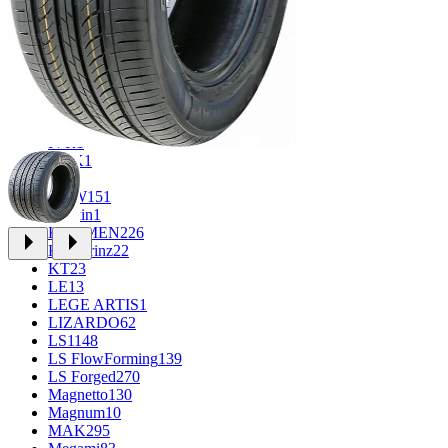
FF
34
GR
71
Grizzly
3
iFree
1004
iFree Original
53
Ikon
1
INFORGED
1
IVR
1
K&K
1
K7
2
KDW
151
Keskin
1
KHOMEN
226
Kronprinz
22
KT
23
LE
13
LEGE ARTIS
1
LIZARDO
62
LS
1148
LS FlowForming
139
LS Forged
270
Magnetto
130
Magnum
10
MAK
295