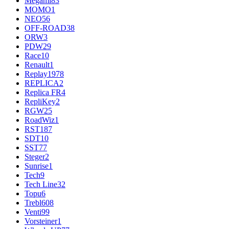
Megami
83
MOMO
1
NEO
56
OFF-ROAD
38
ORW
3
PDW
29
Race
10
Renault
1
Replay
1978
REPLICA
2
Replica FR
4
RepliKey
2
RGW
25
RoadWiz
1
RST
187
SDT
10
SST
77
Steger
2
Sunrise
1
Tech
9
Tech Line
32
Topu
6
Trebl
608
Venti
99
Vorsteiner
1