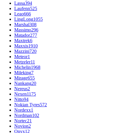
Lassa
394
Laufenn
525
Leao
666
LingLong
1055
Marshal
308
Massimo
296
Matador
277
Maxtrek
6
Maxxis
1910
Mazzini
720
Meteor
1
Metzeler
11
Michelin
1968
Mileking
7
Mirage
655
Nankang
20
Nereus
2
Nexen
1175
Nitto
94
Nokian Tyres
572
Nordexx
1
Nordman
102
Nortec
21
Novion
2
Onyx
12