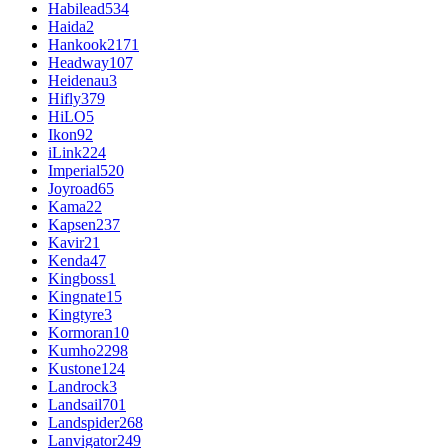
Habilead
534
Haida
2
Hankook
2171
Headway
107
Heidenau
3
Hifly
379
HiLO
5
Ikon
92
iLink
224
Imperial
520
Joyroad
65
Kama
22
Kapsen
237
Kavir
21
Kenda
47
Kingboss
1
Kingnate
15
Kingtyre
3
Kormoran
10
Kumho
2298
Kustone
124
Landrock
3
Landsail
701
Landspider
268
Lanvigator
249