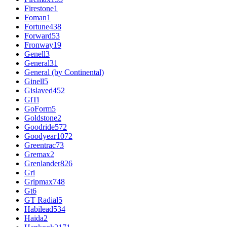
Firestone
1
Foman
1
Fortune
438
Forward
53
Fronway
19
Genell
3
General
31
General (by Continental)
Ginell
5
Gislaved
452
GiTi
GoForm
5
Goldstone
2
Goodride
572
Goodyear
1072
Greentrac
73
Gremax
2
Grenlander
826
Gri
Gripmax
748
Gt
6
GT Radial
5
Habilead
534
Haida
2