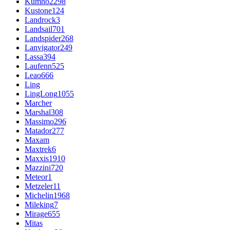
Kumho
2298
Kustone
124
Landrock
3
Landsail
701
Landspider
268
Lanvigator
249
Lassa
394
Laufenn
525
Leao
666
Ling
LingLong
1055
Marcher
Marshal
308
Massimo
296
Matador
277
Maxam
Maxtrek
6
Maxxis
1910
Mazzini
720
Meteor
1
Metzeler
11
Michelin
1968
Mileking
7
Mirage
655
Mitas