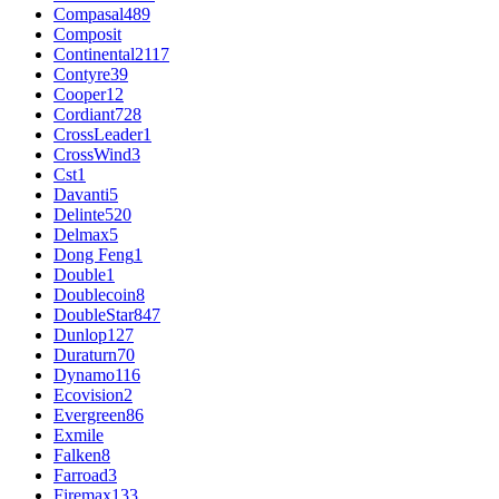
Compasal
489
Composit
Continental
2117
Contyre
39
Cooper
12
Cordiant
728
CrossLeader
1
CrossWind
3
Cst
1
Davanti
5
Delinte
520
Delmax
5
Dong Feng
1
Double
1
Doublecoin
8
DoubleStar
847
Dunlop
127
Duraturn
70
Dynamo
116
Ecovision
2
Evergreen
86
Exmile
Falken
8
Farroad
3
Firemax
133