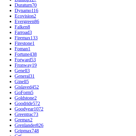
Duraturn
70
Dynamo
116
Ecovision
2
Evergreen
86
Falken
8
Farroad
3
Firemax
133
Firestone
1
Foman
1
Fortune
438
Forward
53
Fronway
19
Genell
3
General
31
Ginell
5
Gislaved
452
GoForm
5
Goldstone
2
Goodride
572
Goodyear
1072
Greentrac
73
Gremax
2
Grenlander
826
Gripmax
748