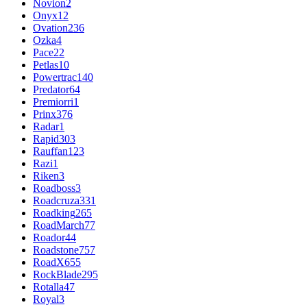
Novion
2
Onyx
12
Ovation
236
Ozka
4
Pace
22
Petlas
10
Powertrac
140
Predator
64
Premiorri
1
Prinx
376
Radar
1
Rapid
303
Rauffan
123
Razi
1
Riken
3
Roadboss
3
Roadcruza
331
Roadking
265
RoadMarch
77
Roador
44
Roadstone
757
RoadX
655
RockBlade
295
Rotalla
47
Royal
3