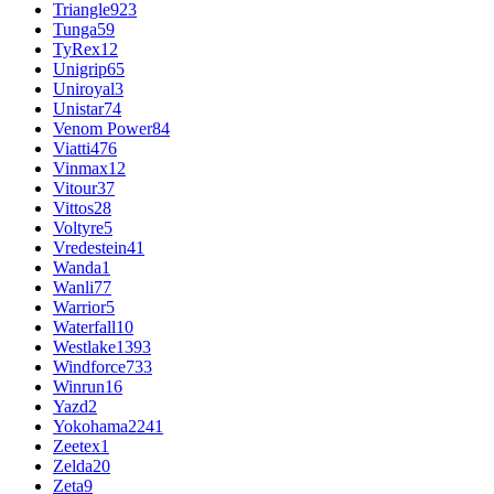
Triangle
923
Tunga
59
TyRex
12
Unigrip
65
Uniroyal
3
Unistar
74
Venom Power
84
Viatti
476
Vinmax
12
Vitour
37
Vittos
28
Voltyre
5
Vredestein
41
Wanda
1
Wanli
77
Warrior
5
Waterfall
10
Westlake
1393
Windforce
733
Winrun
16
Yazd
2
Yokohama
2241
Zeetex
1
Zelda
20
Zeta
9