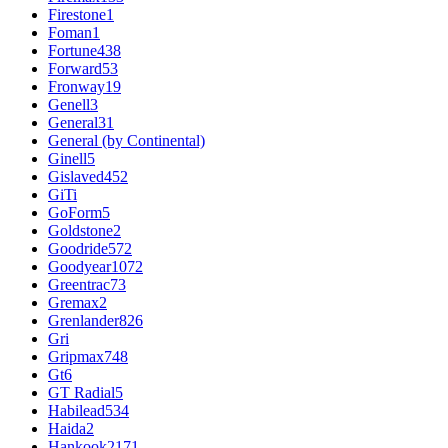
Firestone
1
Foman
1
Fortune
438
Forward
53
Fronway
19
Genell
3
General
31
General (by Continental)
Ginell
5
Gislaved
452
GiTi
GoForm
5
Goldstone
2
Goodride
572
Goodyear
1072
Greentrac
73
Gremax
2
Grenlander
826
Gri
Gripmax
748
Gt
6
GT Radial
5
Habilead
534
Haida
2
Hankook
2171