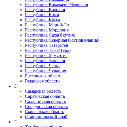
Республика Карачаево-Черкеcия
Республика Карелия
Республика Коми
Республика Крым
Республика Марий-Эл
Республика Мордовия
Республика Саха(Якутия)
Республика Северная Осетия(Алания)
Республика Татарстан
Республика Тыва(Тува)
Республика Удмуртия
Республика Хакасия
Республика Чечня
Республика Чувашия
Ростовская область
Рязанская область
С
Самарская область
Саратовская область
Сахалинская область
Свердловская область
Смоленская область
Ставропольский край
Т
Тамбовская область