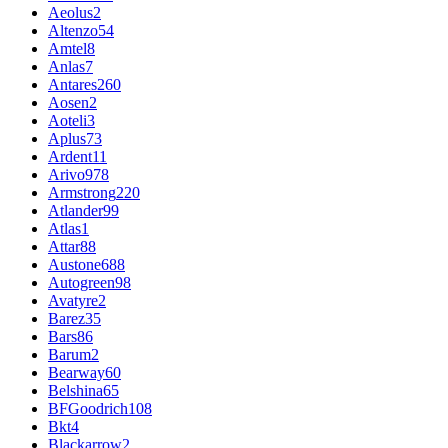
Aeolus
2
Altenzo
54
Amtel
8
Anlas
7
Antares
260
Aosen
2
Aoteli
3
Aplus
73
Ardent
11
Arivo
978
Armstrong
220
Atlander
99
Atlas
1
Attar
88
Austone
688
Autogreen
98
Avatyre
2
Barez
35
Bars
86
Barum
2
Bearway
60
Belshina
65
BFGoodrich
108
Bkt
4
Blackarrow
2