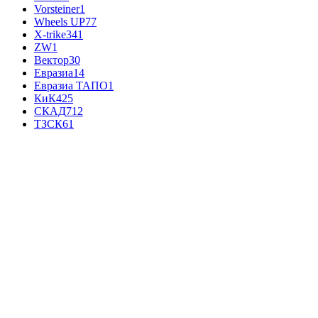
Vorsteiner
1
Wheels UP
77
X-trike
341
ZW
1
Вектор
30
Евразиа
14
Евразиа ТАПО
1
КиК
425
СКАД
712
ТЗСК
61