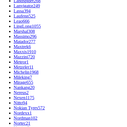
Landspider
268
Lanvigator
249
Lassa
394
Laufenn
525
Leao
666
LingLong
1055
Marshal
308
Massimo
296
Matador
277
Maxtrek
6
Maxxis
1910
Mazzini
720
Meteor
1
Metzeler
11
Michelin
1968
Mileking
7
Mirage
655
Nankang
20
Nereus
2
Nexen
1175
Nitto
94
Nokian Tyres
572
Nordexx
1
Nordman
102
Nortec
21