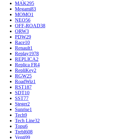
MAK
295
Megami
83
MOMO
1
NEO
56
OFF-ROAD
38
ORW
3
PDW
29
Race
10
Renault
1
Replay
1978
REPLICA
2
Replica FR
4
RepliKey
2
RGW
25
RoadWiz
1
RST
187
SDT
10
SST
77
Steger
2
Sunrise
1
Tech
9
Tech Line
32
Topu
6
Trebl
608
Venti
99