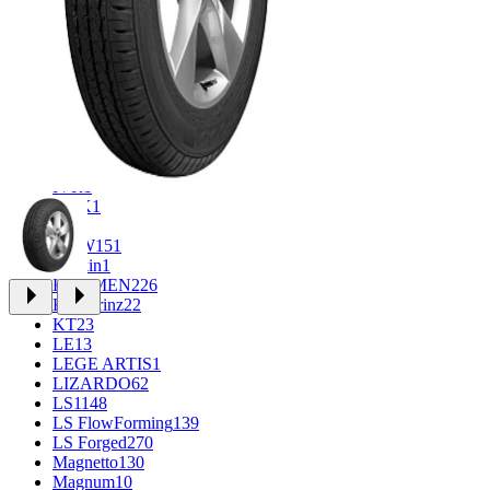
CROSS_STREET
30
Eurodisk
1
FF
34
GR
71
Grizzly
3
iFree
1004
iFree Original
53
Ikon
1
INFORGED
1
IVR
1
K&K
1
K7
2
KDW
151
Keskin
1
KHOMEN
226
Kronprinz
22
KT
23
LE
13
LEGE ARTIS
1
LIZARDO
62
LS
1148
LS FlowForming
139
LS Forged
270
Magnetto
130
Magnum
10