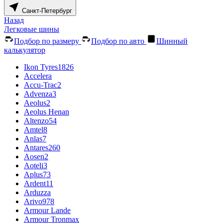
Санкт-Петербург
Назад
Легковые шины
Подбор по размеру
Подбор по авто
Шинный
калькулятор
Ikon Tyres
1826
Accelera
Accu-Trac
2
Advenza
3
Aeolus
2
Aeolus Henan
Altenzo
54
Amtel
8
Anlas
7
Antares
260
Aosen
2
Aoteli
3
Aplus
73
Ardent
11
Arduzza
Arivo
978
Armour Lande
Armour Tronmax