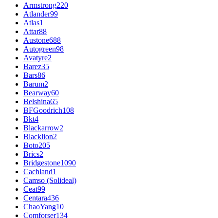
Armstrong
220
Atlander
99
Atlas
1
Attar
88
Austone
688
Autogreen
98
Avatyre
2
Barez
35
Bars
86
Barum
2
Bearway
60
Belshina
65
BFGoodrich
108
Bkt
4
Blackarrow
2
Blacklion
2
Boto
205
Brics
2
Bridgestone
1090
Cachland
1
Camso (Solideal)
Ceat
99
Centara
436
ChaoYang
10
Comforser
134