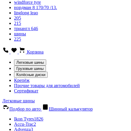
windforce tyre
нордман 8 170/70 /13.
linglong leao
205
215
триангл 646
шины
225
Корзина
Легковые шины
Грузовые шины
Колёсные диски
Крепёж
Прочие товары для автомобилей
Сертификат
Легковые шины
Подбор по авто
Шинный калькулятор
Ikon Tyres
1826
Accu-Trac
2
Advenza
3