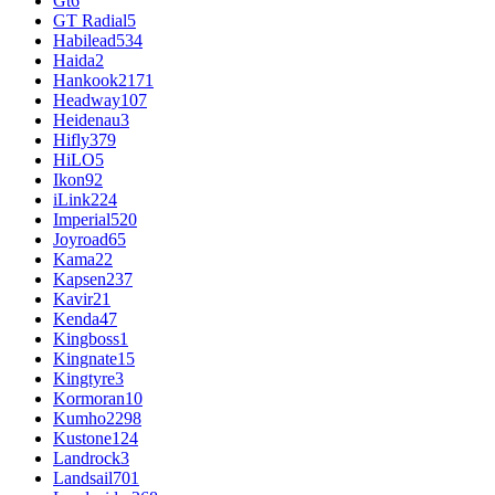
Gt
6
GT Radial
5
Habilead
534
Haida
2
Hankook
2171
Headway
107
Heidenau
3
Hifly
379
HiLO
5
Ikon
92
iLink
224
Imperial
520
Joyroad
65
Kama
22
Kapsen
237
Kavir
21
Kenda
47
Kingboss
1
Kingnate
15
Kingtyre
3
Kormoran
10
Kumho
2298
Kustone
124
Landrock
3
Landsail
701