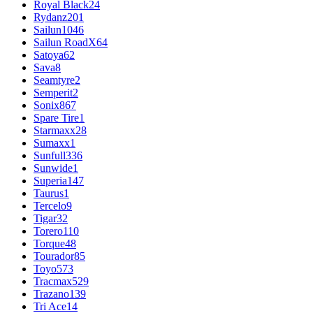
Royal Black
24
Rydanz
201
Sailun
1046
Sailun RoadX
64
Satoya
62
Sava
8
Seamtyre
2
Semperit
2
Sonix
867
Spare Tire
1
Starmaxx
28
Sumaxx
1
Sunfull
336
Sunwide
1
Superia
147
Taurus
1
Tercelo
9
Tigar
32
Torero
110
Torque
48
Tourador
85
Toyo
573
Tracmax
529
Trazano
139
Tri Ace
14