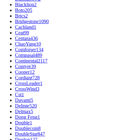
Blacklion
2
Boto
205
Brics
2
Bridgestone
1090
Cachland
1
Ceat
99
Centara
436
ChaoYang
10
Comforser
134
Compasal
489
Continental
2117
Contyre
39
Cooper
12
Cordiant
728
CrossLeader
1
CrossWind
3
Cst
1
Davanti
5
Delinte
520
Delmax
5
Dong Feng
1
Double
1
Doublecoin
8
DoubleStar
847
Dunlop
127