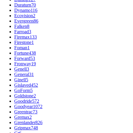
Duraturn
70
Dynamo
116
Ecovision
2
Evergreen
86
Falken
8
Farroad
3
Firemax
133
Firestone
1
Foman
1
Fortune
438
Forward
53
Fronway
19
Genell
3
General
31
Ginell
5
Gislaved
452
GoForm
5
Goldstone
2
Goodride
572
Goodyear
1072
Greentrac
73
Gremax
2
Grenlander
826
Gripmax
748