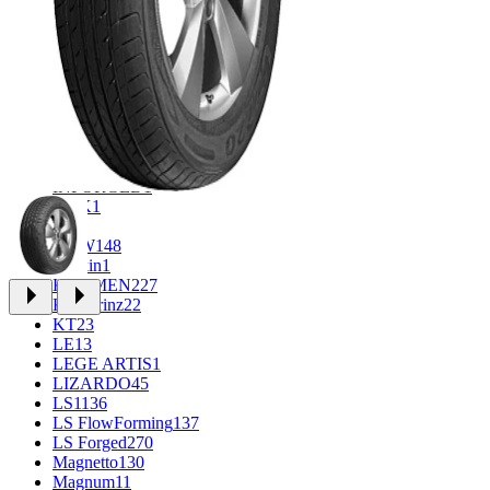
CROSS_STREET
30
Eurodisk
1
FF
33
FR REPLICA
2
GR
34
Grizzly
3
iFree
1014
iFree Original
53
Ikon
1
INFORGED
1
K&K
1
K7
2
KDW
148
Keskin
1
KHOMEN
227
Kronprinz
22
KT
23
LE
13
LEGE ARTIS
1
LIZARDO
45
LS
1136
LS FlowForming
137
LS Forged
270
Magnetto
130
Magnum
11