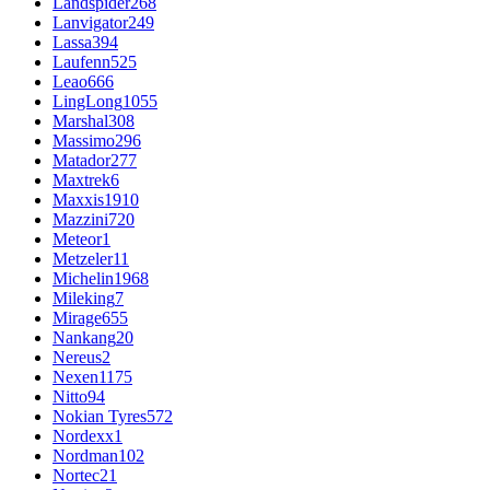
Landspider
268
Lanvigator
249
Lassa
394
Laufenn
525
Leao
666
LingLong
1055
Marshal
308
Massimo
296
Matador
277
Maxtrek
6
Maxxis
1910
Mazzini
720
Meteor
1
Metzeler
11
Michelin
1968
Mileking
7
Mirage
655
Nankang
20
Nereus
2
Nexen
1175
Nitto
94
Nokian Tyres
572
Nordexx
1
Nordman
102
Nortec
21