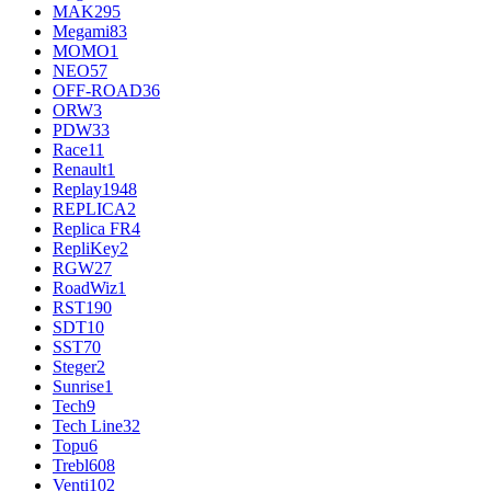
MAK
295
Megami
83
MOMO
1
NEO
57
OFF-ROAD
36
ORW
3
PDW
33
Race
11
Renault
1
Replay
1948
REPLICA
2
Replica FR
4
RepliKey
2
RGW
27
RoadWiz
1
RST
190
SDT
10
SST
70
Steger
2
Sunrise
1
Tech
9
Tech Line
32
Topu
6
Trebl
608
Venti
102