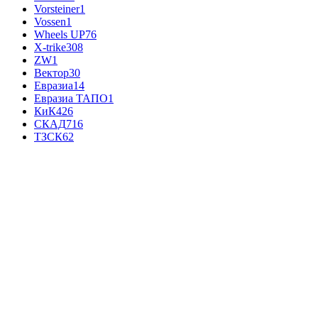
Vorsteiner
1
Vossen
1
Wheels UP
76
X-trike
308
ZW
1
Вектор
30
Евразиа
14
Евразиа ТАПО
1
КиК
426
СКАД
716
ТЗСК
62