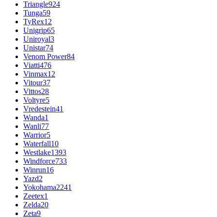
Triangle
924
Tunga
59
TyRex
12
Unigrip
65
Uniroyal
3
Unistar
74
Venom Power
84
Viatti
476
Vinmax
12
Vitour
37
Vittos
28
Voltyre
5
Vredestein
41
Wanda
1
Wanli
77
Warrior
5
Waterfall
10
Westlake
1393
Windforce
733
Winrun
16
Yazd
2
Yokohama
2241
Zeetex
1
Zelda
20
Zeta
9