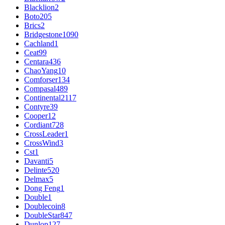
Blacklion
2
Boto
205
Brics
2
Bridgestone
1090
Cachland
1
Ceat
99
Centara
436
ChaoYang
10
Comforser
134
Compasal
489
Continental
2117
Contyre
39
Cooper
12
Cordiant
728
CrossLeader
1
CrossWind
3
Cst
1
Davanti
5
Delinte
520
Delmax
5
Dong Feng
1
Double
1
Doublecoin
8
DoubleStar
847
Dunlop
127