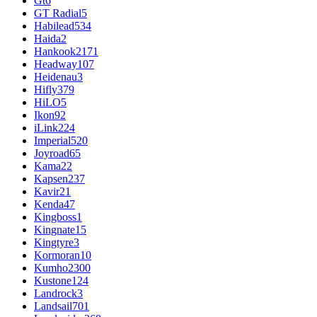
Gt
6
GT Radial
5
Habilead
534
Haida
2
Hankook
2171
Headway
107
Heidenau
3
Hifly
379
HiLO
5
Ikon
92
iLink
224
Imperial
520
Joyroad
65
Kama
22
Kapsen
237
Kavir
21
Kenda
47
Kingboss
1
Kingnate
15
Kingtyre
3
Kormoran
10
Kumho
2300
Kustone
124
Landrock
3
Landsail
701