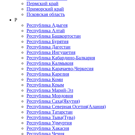
Пермский край
Приморский край
Псковская область
Р
Республика Адыгея
Республика Алтай
Республика Башкортостан
Республика Бурятия
Республика Дагестан
Республика Ингушетия
Республика Кабардино-Балкария
Республика Калмыкия
Республика Карачаево-Черкеcия
Республика Карелия
Республика Коми
Республика Крым
Республика Марий-Эл
Республика Мордовия
Республика Саха(Якутия)
Республика Северная Осетия(Алания)
Республика Татарстан
Республика Тыва(Тува)
Республика Удмуртия
Республика Хакасия
Республика Чечня