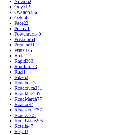
Novion
2
Onyx
12
Ovation
236
Ozka
4
Pace
22
Petlas
10
Powertrac
140
Predator
64
Premiorri
1
Prinx
376
Radar
1
Rapid
303
Rauffan
123
Razi
1
Riken
3
Roadboss
3
Roadcruza
331
Roadking
265
RoadMarch
77
Roador
44
Roadstone
757
RoadX
655
RockBlade
295
Rotalla
47
Royal
3