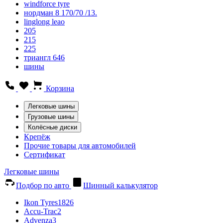
windforce tyre
нордман 8 170/70 /13.
linglong leao
205
215
225
триангл 646
шины
Корзина
Легковые шины
Грузовые шины
Колёсные диски
Крепёж
Прочие товары для автомобилей
Сертификат
Легковые шины
Подбор по авто
Шинный калькулятор
Ikon Tyres
1826
Accu-Trac
2
Advenza
3