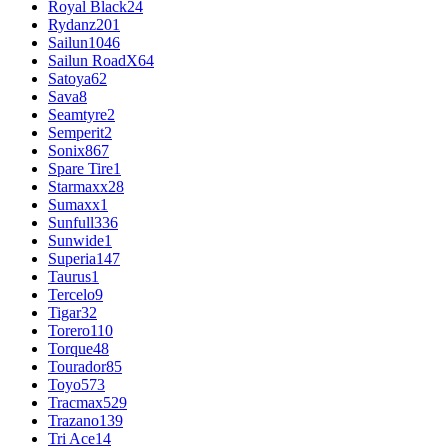
Royal Black
24
Rydanz
201
Sailun
1046
Sailun RoadX
64
Satoya
62
Sava
8
Seamtyre
2
Semperit
2
Sonix
867
Spare Tire
1
Starmaxx
28
Sumaxx
1
Sunfull
336
Sunwide
1
Superia
147
Taurus
1
Tercelo
9
Tigar
32
Torero
110
Torque
48
Tourador
85
Toyo
573
Tracmax
529
Trazano
139
Tri Ace
14