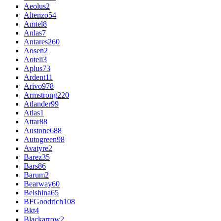
Aeolus
2
Altenzo
54
Amtel
8
Anlas
7
Antares
260
Aosen
2
Aoteli
3
Aplus
73
Ardent
11
Arivo
978
Armstrong
220
Atlander
99
Atlas
1
Attar
88
Austone
688
Autogreen
98
Avatyre
2
Barez
35
Bars
86
Barum
2
Bearway
60
Belshina
65
BFGoodrich
108
Bkt
4
Blackarrow
2