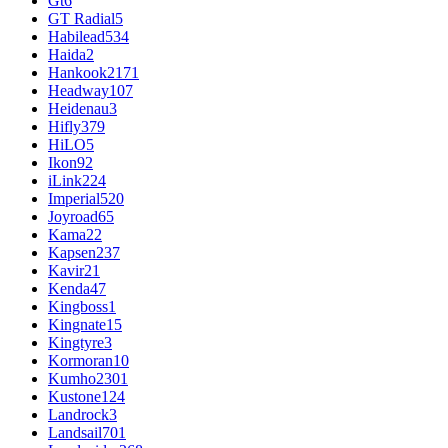
Gt
6
GT Radial
5
Habilead
534
Haida
2
Hankook
2171
Headway
107
Heidenau
3
Hifly
379
HiLO
5
Ikon
92
iLink
224
Imperial
520
Joyroad
65
Kama
22
Kapsen
237
Kavir
21
Kenda
47
Kingboss
1
Kingnate
15
Kingtyre
3
Kormoran
10
Kumho
2301
Kustone
124
Landrock
3
Landsail
701