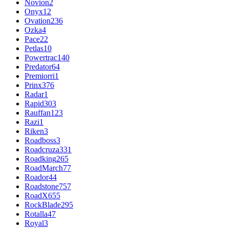
Novion
2
Onyx
12
Ovation
236
Ozka
4
Pace
22
Petlas
10
Powertrac
140
Predator
64
Premiorri
1
Prinx
376
Radar
1
Rapid
303
Rauffan
123
Razi
1
Riken
3
Roadboss
3
Roadcruza
331
Roadking
265
RoadMarch
77
Roador
44
Roadstone
757
RoadX
655
RockBlade
295
Rotalla
47
Royal
3