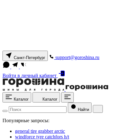
support@goroshina.ru
Санкт-Петербург
Войти
в личный кабинет
Каталог
Каталог
Найти
Популярные запросы:
general tire grabber arctic
windforce tyre catchfors h/t