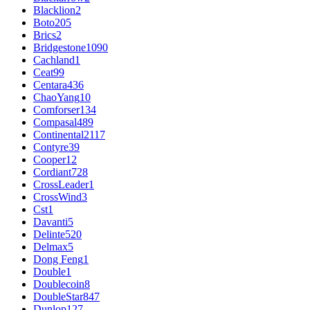
Blacklion
2
Boto
205
Brics
2
Bridgestone
1090
Cachland
1
Ceat
99
Centara
436
ChaoYang
10
Comforser
134
Compasal
489
Continental
2117
Contyre
39
Cooper
12
Cordiant
728
CrossLeader
1
CrossWind
3
Cst
1
Davanti
5
Delinte
520
Delmax
5
Dong Feng
1
Double
1
Doublecoin
8
DoubleStar
847
Dunlop
127