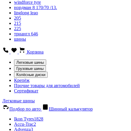
windforce tyre
нордман 8 170/70 /13.
linglong leao
205
215
225
триангл 646
шины
Корзина
Легковые шины
Грузовые шины
Колёсные диски
Крепёж
Прочие товары для автомобилей
Сертификат
Легковые шины
Подбор по авто
Шинный калькулятор
Ikon Tyres
1828
Accu-Trac
2
Advenza
3