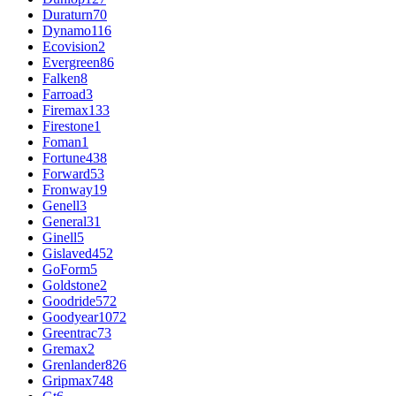
Duraturn
70
Dynamo
116
Ecovision
2
Evergreen
86
Falken
8
Farroad
3
Firemax
133
Firestone
1
Foman
1
Fortune
438
Forward
53
Fronway
19
Genell
3
General
31
Ginell
5
Gislaved
452
GoForm
5
Goldstone
2
Goodride
572
Goodyear
1072
Greentrac
73
Gremax
2
Grenlander
826
Gripmax
748