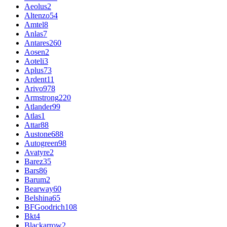
Aeolus
2
Altenzo
54
Amtel
8
Anlas
7
Antares
260
Aosen
2
Aoteli
3
Aplus
73
Ardent
11
Arivo
978
Armstrong
220
Atlander
99
Atlas
1
Attar
88
Austone
688
Autogreen
98
Avatyre
2
Barez
35
Bars
86
Barum
2
Bearway
60
Belshina
65
BFGoodrich
108
Bkt
4
Blackarrow
2