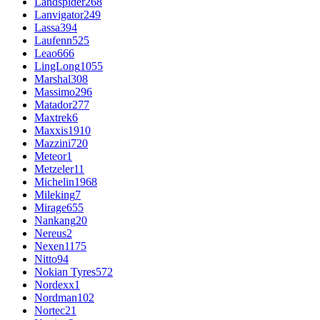
Landspider
268
Lanvigator
249
Lassa
394
Laufenn
525
Leao
666
LingLong
1055
Marshal
308
Massimo
296
Matador
277
Maxtrek
6
Maxxis
1910
Mazzini
720
Meteor
1
Metzeler
11
Michelin
1968
Mileking
7
Mirage
655
Nankang
20
Nereus
2
Nexen
1175
Nitto
94
Nokian Tyres
572
Nordexx
1
Nordman
102
Nortec
21