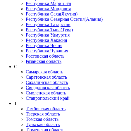
Республика Марий-Эл
Республика Мордовия
Республика Саха(Якутия)
Республика Северная Осетия(Алания)
Республика Татарстан
Республика Тыва(Тува)
Республика Удмуртия
Республика Хакасия
Республика Чечня
Республика Чувашия
Ростовская область
Рязанская область
С
Самарская область
Саратовская область
Сахалинская область
Свердловская область
Смоленская область
Ставропольский край
Т
Тамбовская область
Тверская область
Томская область
Тульская область
Тюменская область