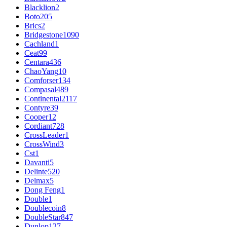
Blacklion
2
Boto
205
Brics
2
Bridgestone
1090
Cachland
1
Ceat
99
Centara
436
ChaoYang
10
Comforser
134
Compasal
489
Continental
2117
Contyre
39
Cooper
12
Cordiant
728
CrossLeader
1
CrossWind
3
Cst
1
Davanti
5
Delinte
520
Delmax
5
Dong Feng
1
Double
1
Doublecoin
8
DoubleStar
847
Dunlop
127