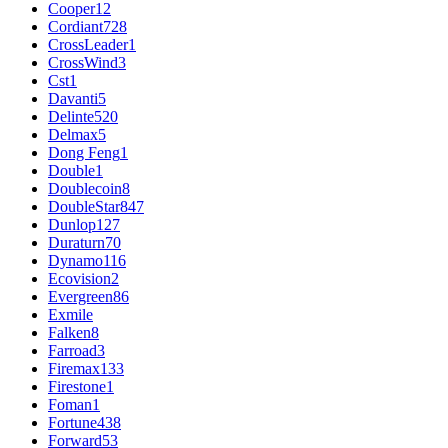
Cooper
12
Cordiant
728
CrossLeader
1
CrossWind
3
Cst
1
Davanti
5
Delinte
520
Delmax
5
Dong Feng
1
Double
1
Doublecoin
8
DoubleStar
847
Dunlop
127
Duraturn
70
Dynamo
116
Ecovision
2
Evergreen
86
Exmile
Falken
8
Farroad
3
Firemax
133
Firestone
1
Foman
1
Fortune
438
Forward
53