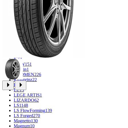
CROSS_STREET
30
Eurodisk
1
FF
34
GR
71
Grizzly
3
iFree
1004
iFree Original
53
Ikon
1
INFORGED
1
IVR
1
K&K
1
K7
2
KDW
151
Keskin
1
KHOMEN
226
Kronprinz
22
KT
23
LE
13
LEGE ARTIS
1
LIZARDO
62
LS
1148
LS FlowForming
139
LS Forged
270
Magnetto
130
Magnum
10