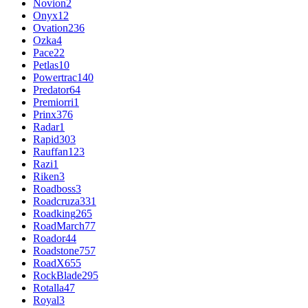
Novion
2
Onyx
12
Ovation
236
Ozka
4
Pace
22
Petlas
10
Powertrac
140
Predator
64
Premiorri
1
Prinx
376
Radar
1
Rapid
303
Rauffan
123
Razi
1
Riken
3
Roadboss
3
Roadcruza
331
Roadking
265
RoadMarch
77
Roador
44
Roadstone
757
RoadX
655
RockBlade
295
Rotalla
47
Royal
3