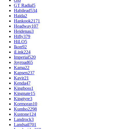
Gt
6
GT Radial
5
Habilead
534
Haida
2
Hankook
2171
Headway
107
Heidenau
3
Hifly
379
HiLO
5
Ikon
92
iLink
224
Imperial
520
Joyroad
65
Kama
22
Kapsen
237
Kavir
21
Kenda
47
Kingboss
1
Kingnate
15
Kingtyre
3
Kormoran
10
Kumho
2298
Kustone
124
Landrock
3
Landsail
701