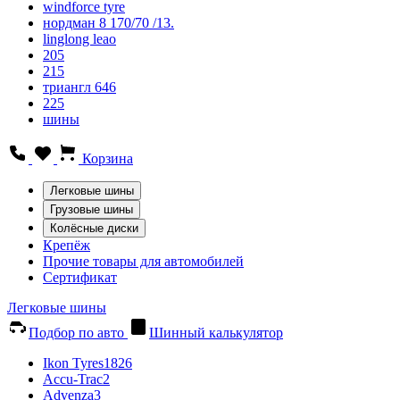
windforce tyre
нордман 8 170/70 /13.
linglong leao
205
215
триангл 646
225
шины
Корзина
Легковые шины
Грузовые шины
Колёсные диски
Крепёж
Прочие товары для автомобилей
Сертификат
Легковые шины
Подбор по авто
Шинный калькулятор
Ikon Tyres
1826
Accu-Trac
2
Advenza
3