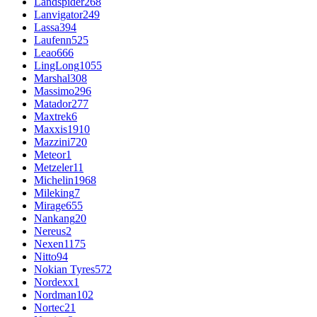
Landspider
268
Lanvigator
249
Lassa
394
Laufenn
525
Leao
666
LingLong
1055
Marshal
308
Massimo
296
Matador
277
Maxtrek
6
Maxxis
1910
Mazzini
720
Meteor
1
Metzeler
11
Michelin
1968
Mileking
7
Mirage
655
Nankang
20
Nereus
2
Nexen
1175
Nitto
94
Nokian Tyres
572
Nordexx
1
Nordman
102
Nortec
21