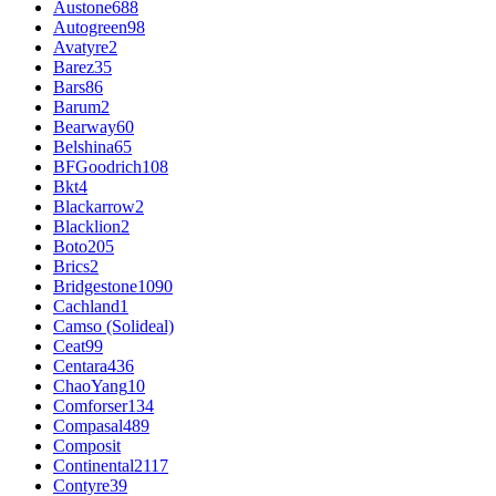
Austone
688
Autogreen
98
Avatyre
2
Barez
35
Bars
86
Barum
2
Bearway
60
Belshina
65
BFGoodrich
108
Bkt
4
Blackarrow
2
Blacklion
2
Boto
205
Brics
2
Bridgestone
1090
Cachland
1
Camso (Solideal)
Ceat
99
Centara
436
ChaoYang
10
Comforser
134
Compasal
489
Composit
Continental
2117
Contyre
39