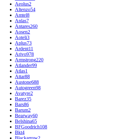
Aeolus
2
Altenzo
54
Amtel
8
Anlas
7
Antares
260
Aosen
2
Aoteli
3
Aplus
73
Ardent
11
Arivo
978
Armstrong
220
Atlander
99
Atlas
1
Attar
88
Austone
688
Autogreen
98
Avatyre
2
Barez
35
Bars
86
Barum
2
Bearway
60
Belshina
65
BFGoodrich
108
Bkt
4
Blackarrow
2