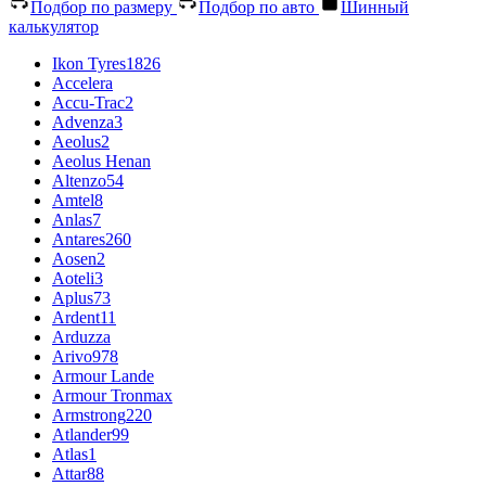
Подбор по размеру
Подбор по авто
Шинный
калькулятор
Ikon Tyres
1826
Accelera
Accu-Trac
2
Advenza
3
Aeolus
2
Aeolus Henan
Altenzo
54
Amtel
8
Anlas
7
Antares
260
Aosen
2
Aoteli
3
Aplus
73
Ardent
11
Arduzza
Arivo
978
Armour Lande
Armour Tronmax
Armstrong
220
Atlander
99
Atlas
1
Attar
88