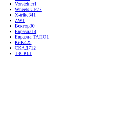
Vorsteiner
1
Wheels UP
77
X-trike
341
ZW
1
Вектор
30
Евразиа
14
Евразиа ТАПО
1
КиК
425
СКАД
712
ТЗСК
61