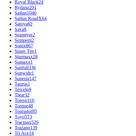
Royal Black
24
Rydanz
201
Sailun
1046
Sailun RoadX
64
Satoya
62
Sava
8
Seamtyre
2
Semperit
2
Sonix
867
Spare Tire
1
Starmaxx
28
Sumaxx
1
Sunfull
336
Sunwide
1
Superia
147
Taurus
1
Tercelo
9
Tigar
32
Torero
110
Torque
48
Tourador
85
Toyo
573
Tracmax
529
Trazano
139
Tri Ace
14