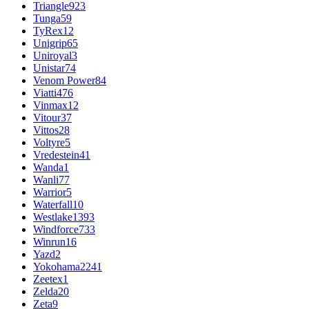
Triangle
923
Tunga
59
TyRex
12
Unigrip
65
Uniroyal
3
Unistar
74
Venom Power
84
Viatti
476
Vinmax
12
Vitour
37
Vittos
28
Voltyre
5
Vredestein
41
Wanda
1
Wanli
77
Warrior
5
Waterfall
10
Westlake
1393
Windforce
733
Winrun
16
Yazd
2
Yokohama
2241
Zeetex
1
Zelda
20
Zeta
9