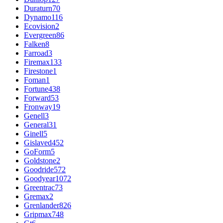
Duraturn
70
Dynamo
116
Ecovision
2
Evergreen
86
Falken
8
Farroad
3
Firemax
133
Firestone
1
Foman
1
Fortune
438
Forward
53
Fronway
19
Genell
3
General
31
Ginell
5
Gislaved
452
GoForm
5
Goldstone
2
Goodride
572
Goodyear
1072
Greentrac
73
Gremax
2
Grenlander
826
Gripmax
748