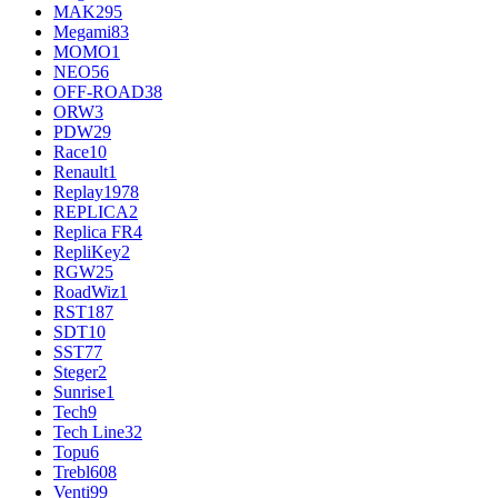
MAK
295
Megami
83
MOMO
1
NEO
56
OFF-ROAD
38
ORW
3
PDW
29
Race
10
Renault
1
Replay
1978
REPLICA
2
Replica FR
4
RepliKey
2
RGW
25
RoadWiz
1
RST
187
SDT
10
SST
77
Steger
2
Sunrise
1
Tech
9
Tech Line
32
Topu
6
Trebl
608
Venti
99