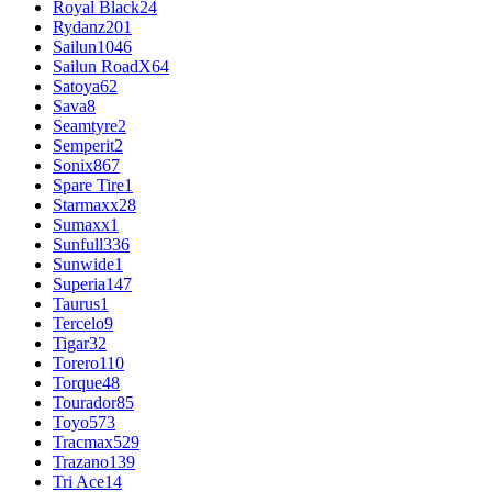
Royal Black
24
Rydanz
201
Sailun
1046
Sailun RoadX
64
Satoya
62
Sava
8
Seamtyre
2
Semperit
2
Sonix
867
Spare Tire
1
Starmaxx
28
Sumaxx
1
Sunfull
336
Sunwide
1
Superia
147
Taurus
1
Tercelo
9
Tigar
32
Torero
110
Torque
48
Tourador
85
Toyo
573
Tracmax
529
Trazano
139
Tri Ace
14