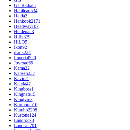
Gt
6
GT Radial
5
Habilead
534
Haida
2
Hankook
2171
Headway
107
Heidenau
3
Hifly
379
HiLO
5
Ikon
92
iLink
224
Imperial
520
Joyroad
65
Kama
22
Kapsen
237
Kavir
21
Kenda
47
Kingboss
1
Kingnate
15
Kingtyre
3
Kormoran
10
Kumho
2298
Kustone
124
Landrock
3
Landsail
701