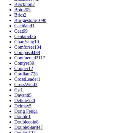
Blacklion
2
Boto
205
Brics
2
Bridgestone
1090
Cachland
1
Ceat
99
Centara
436
ChaoYang
10
Comforser
134
Compasal
489
Continental
2117
Contyre
39
Cooper
12
Cordiant
728
CrossLeader
1
CrossWind
3
Cst
1
Davanti
5
Delinte
520
Delmax
5
Dong Feng
1
Double
1
Doublecoin
8
DoubleStar
847
Dunlop
127