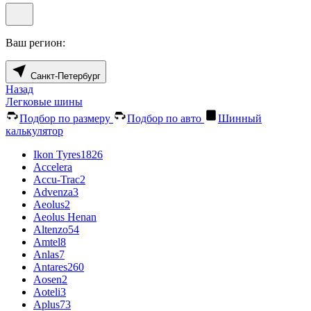
Ваш регион:
Санкт-Петербург
Назад
Легковые шины
Подбор по размеру
Подбор по авто
Шинный
калькулятор
Ikon Tyres
1826
Accelera
Accu-Trac
2
Advenza
3
Aeolus
2
Aeolus Henan
Altenzo
54
Amtel
8
Anlas
7
Antares
260
Aosen
2
Aoteli
3
Aplus
73