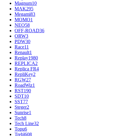
Magnum
10
MAK
295
Megami
83
MOMO
1
NEO
58
OFF-ROAD
36
ORW
3
PDW
30
Race
11
Renault
1
Replay
1980
REPLICA
2
Replica FR
4
RepliKey
2
RGW
27
RoadWiz
1
RST
190
SDT
10
SST
77
Steger
2
Sunrise
1
Tech
8
Tech Line
32
Topu
6
Trebl
608