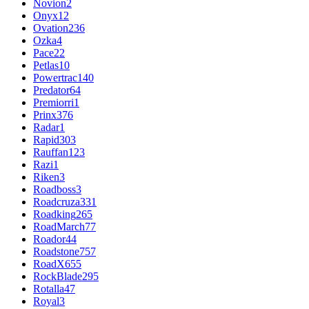
Novion
2
Onyx
12
Ovation
236
Ozka
4
Pace
22
Petlas
10
Powertrac
140
Predator
64
Premiorri
1
Prinx
376
Radar
1
Rapid
303
Rauffan
123
Razi
1
Riken
3
Roadboss
3
Roadcruza
331
Roadking
265
RoadMarch
77
Roador
44
Roadstone
757
RoadX
655
RockBlade
295
Rotalla
47
Royal
3