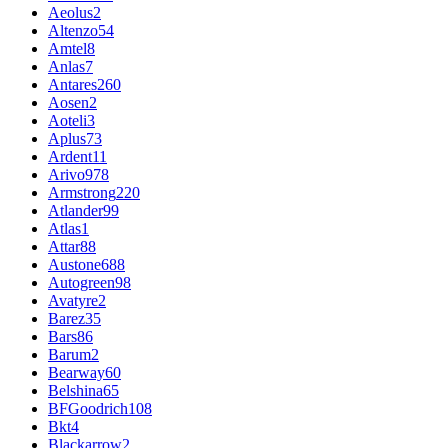
Aeolus
2
Altenzo
54
Amtel
8
Anlas
7
Antares
260
Aosen
2
Aoteli
3
Aplus
73
Ardent
11
Arivo
978
Armstrong
220
Atlander
99
Atlas
1
Attar
88
Austone
688
Autogreen
98
Avatyre
2
Barez
35
Bars
86
Barum
2
Bearway
60
Belshina
65
BFGoodrich
108
Bkt
4
Blackarrow
2