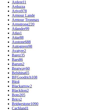
Ardent
11
Arduzza
Arivo
978
Armour Lande
Armour Tronmax
Armstrong
220
Atlander
99
Atlas
1
Attar
88
Austone
688
Autogreen
98
Avatyre
2
Barez
35
Bars
86
Barum
2
Bearway
60
Belshina
65
BFGoodrich
108
Bkt
4
Blackarrow
2
Blacklion
2
Boto
205
Brics
2
Bridgestone
1090
Cachland
1