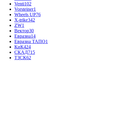
Venti
102
Vorsteiner
1
Wheels UP
76
X-trike
342
ZW
1
Вектор
30
Евразиа
14
Евразиа ТАПО
1
КиК
424
СКАД
715
ТЗСК
62