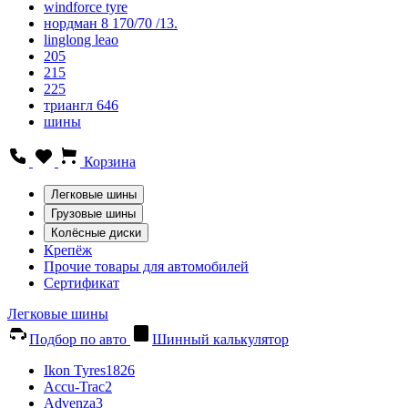
windforce tyre
нордман 8 170/70 /13.
linglong leao
205
215
225
триангл 646
шины
Корзина
Легковые шины
Грузовые шины
Колёсные диски
Крепёж
Прочие товары для автомобилей
Сертификат
Легковые шины
Подбор по авто
Шинный калькулятор
Ikon Tyres
1826
Accu-Trac
2
Advenza
3