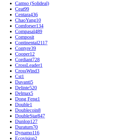
Camso (Solideal)
Ceat
99
Centara
436
ChaoYang
10
Comforser
134
Compasal
489
Composit
Continental
2117
Contyre
39
Cooper
12
Cordiant
728
CrossLeader
1
CrossWind
3
Cst
1
Davanti
5
Delinte
520
Delmax
5
Dong Feng
1
Double
1
Doublecoin
8
DoubleStar
847
Dunlop
127
Duraturn
70
Dynamo
116
Ecovision
2