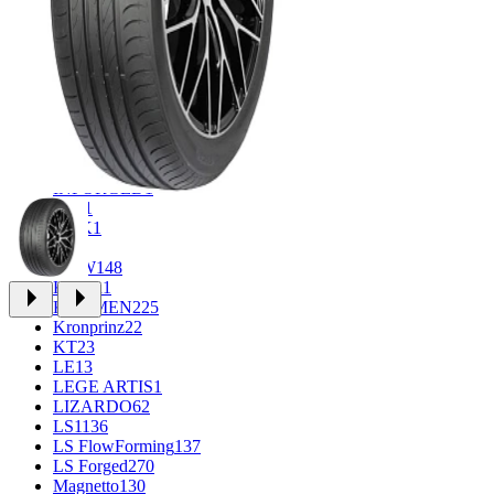
CROSS_STREET
30
Eurodisk
1
FF
34
FR REPLICA
1
GR
71
Grizzly
3
iFree
1011
iFree Original
53
Ikon
1
INFORGED
1
IVR
1
K&K
1
K7
2
KDW
148
Keskin
1
KHOMEN
225
Kronprinz
22
KT
23
LE
13
LEGE ARTIS
1
LIZARDO
62
LS
1136
LS FlowForming
137
LS Forged
270
Magnetto
130