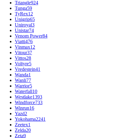
Triangle
924
Tunga
59
TyRex
12
Unigrip
65
Uniroyal
3
Unistar
74
Venom Power
84
Viatti
476
Vinmax
12
Vitour
37
Vittos
28
Voltyre
5
Vredestein
41
Wanda
1
Wanli
77
Warrior
5
Waterfall
10
Westlake
1393
Windforce
733
Winrun
16
Yazd
2
Yokohama
2241
Zeetex
1
Zelda
20
Zeta
9