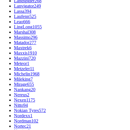
Landspider
268
Lanvigator
249
Lassa
394
Laufenn
525
Leao
666
LingLong
1055
Marshal
308
Massimo
296
Matador
277
Maxtrek
6
Maxxis
1910
Mazzini
720
Meteor
1
Metzeler
11
Michelin
1968
Mileking
7
Mirage
655
Nankang
20
Nereus
2
Nexen
1175
Nitto
94
Nokian Tyres
572
Nordexx
1
Nordman
102
Nortec
21