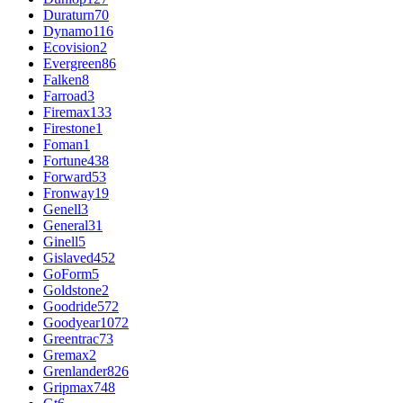
Duraturn
70
Dynamo
116
Ecovision
2
Evergreen
86
Falken
8
Farroad
3
Firemax
133
Firestone
1
Foman
1
Fortune
438
Forward
53
Fronway
19
Genell
3
General
31
Ginell
5
Gislaved
452
GoForm
5
Goldstone
2
Goodride
572
Goodyear
1072
Greentrac
73
Gremax
2
Grenlander
826
Gripmax
748