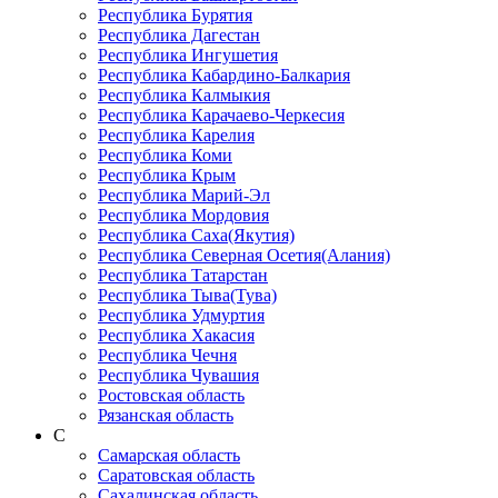
Республика Бурятия
Республика Дагестан
Республика Ингушетия
Республика Кабардино-Балкария
Республика Калмыкия
Республика Карачаево-Черкеcия
Республика Карелия
Республика Коми
Республика Крым
Республика Марий-Эл
Республика Мордовия
Республика Саха(Якутия)
Республика Северная Осетия(Алания)
Республика Татарстан
Республика Тыва(Тува)
Республика Удмуртия
Республика Хакасия
Республика Чечня
Республика Чувашия
Ростовская область
Рязанская область
С
Самарская область
Саратовская область
Сахалинская область