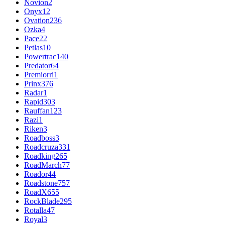
Novion
2
Onyx
12
Ovation
236
Ozka
4
Pace
22
Petlas
10
Powertrac
140
Predator
64
Premiorri
1
Prinx
376
Radar
1
Rapid
303
Rauffan
123
Razi
1
Riken
3
Roadboss
3
Roadcruza
331
Roadking
265
RoadMarch
77
Roador
44
Roadstone
757
RoadX
655
RockBlade
295
Rotalla
47
Royal
3