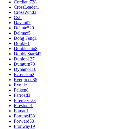
Cordiant
728
CrossLeader
1
CrossWind
3
Cst
1
Davanti
5
Delinte
520
Delmax
5
Dong Feng
1
Double
1
Doublecoin
8
DoubleStar
847
Dunlop
127
Duraturn
70
Dynamo
116
Ecovision
2
Evergreen
86
Exmile
Falken
8
Farroad
3
Firemax
133
Firestone
1
Foman
1
Fortune
438
Forward
53
Fronway
19