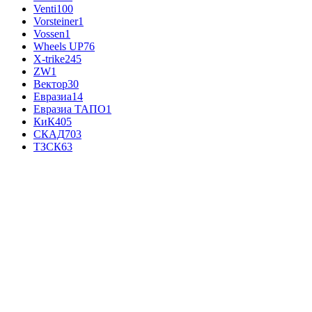
Venti
100
Vorsteiner
1
Vossen
1
Wheels UP
76
X-trike
245
ZW
1
Вектор
30
Евразиа
14
Евразиа ТАПО
1
КиК
405
СКАД
703
ТЗСК
63