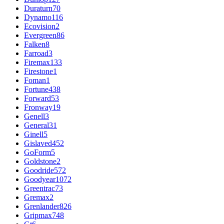
Duraturn
70
Dynamo
116
Ecovision
2
Evergreen
86
Falken
8
Farroad
3
Firemax
133
Firestone
1
Foman
1
Fortune
438
Forward
53
Fronway
19
Genell
3
General
31
Ginell
5
Gislaved
452
GoForm
5
Goldstone
2
Goodride
572
Goodyear
1072
Greentrac
73
Gremax
2
Grenlander
826
Gripmax
748