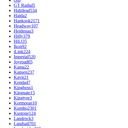
Gt
6
GT Radial
5
Habilead
534
Haida
2
Hankook
2171
Headway
107
Heidenau
3
Hifly
379
HiLO
5
Ikon
92
iLink
224
Imperial
520
Joyroad
65
Kama
22
Kapsen
237
Kavir
21
Kenda
47
Kingboss
1
Kingnate
15
Kingtyre
3
Kormoran
10
Kumho
2301
Kustone
124
Landrock
3
Landsail
701