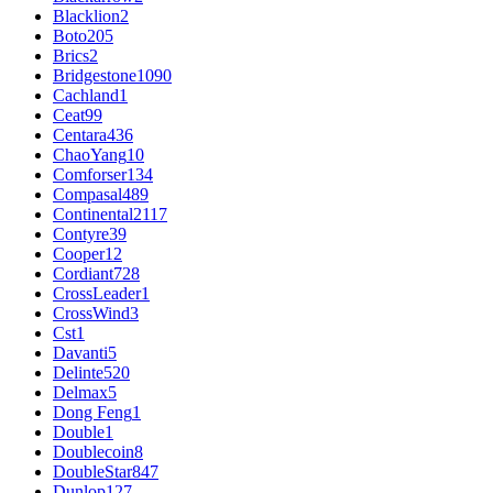
Blacklion
2
Boto
205
Brics
2
Bridgestone
1090
Cachland
1
Ceat
99
Centara
436
ChaoYang
10
Comforser
134
Compasal
489
Continental
2117
Contyre
39
Cooper
12
Cordiant
728
CrossLeader
1
CrossWind
3
Cst
1
Davanti
5
Delinte
520
Delmax
5
Dong Feng
1
Double
1
Doublecoin
8
DoubleStar
847
Dunlop
127