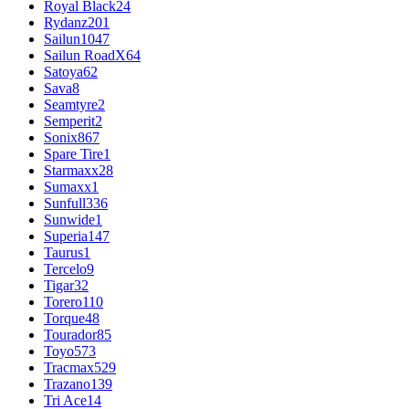
Royal Black
24
Rydanz
201
Sailun
1047
Sailun RoadX
64
Satoya
62
Sava
8
Seamtyre
2
Semperit
2
Sonix
867
Spare Tire
1
Starmaxx
28
Sumaxx
1
Sunfull
336
Sunwide
1
Superia
147
Taurus
1
Tercelo
9
Tigar
32
Torero
110
Torque
48
Tourador
85
Toyo
573
Tracmax
529
Trazano
139
Tri Ace
14