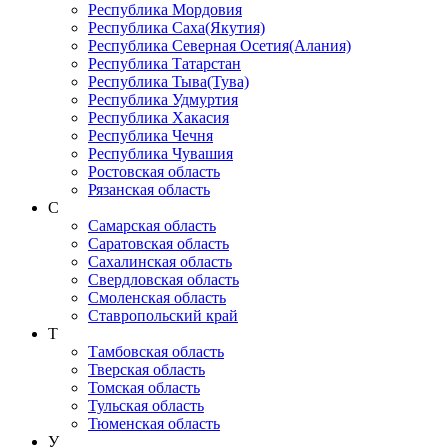
Республика Мордовия
Республика Саха(Якутия)
Республика Северная Осетия(Алания)
Республика Татарстан
Республика Тыва(Тува)
Республика Удмуртия
Республика Хакасия
Республика Чечня
Республика Чувашия
Ростовская область
Рязанская область
С
Самарская область
Саратовская область
Сахалинская область
Свердловская область
Смоленская область
Ставропольский край
Т
Тамбовская область
Тверская область
Томская область
Тульская область
Тюменская область
У