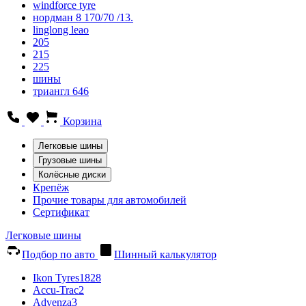
windforce tyre
нордман 8 170/70 /13.
linglong leao
205
215
225
шины
триангл 646
Корзина
Легковые шины
Грузовые шины
Колёсные диски
Крепёж
Прочие товары для автомобилей
Сертификат
Легковые шины
Подбор по авто
Шинный калькулятор
Ikon Tyres
1828
Accu-Trac
2
Advenza
3