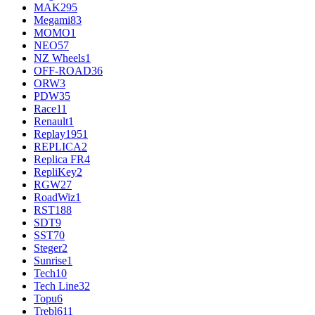
MAK
295
Megami
83
MOMO
1
NEO
57
NZ Wheels
1
OFF-ROAD
36
ORW
3
PDW
35
Race
11
Renault
1
Replay
1951
REPLICA
2
Replica FR
4
RepliKey
2
RGW
27
RoadWiz
1
RST
188
SDT
9
SST
70
Steger
2
Sunrise
1
Tech
10
Tech Line
32
Topu
6
Trebl
611