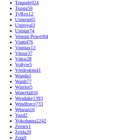
Triangle
924
Tunga
59
TyRex
12
Unigrip
65
Uniroyal
3
Unistar
74
Venom Power
84
Viatti
476
Vinmax
12
Vitour
37
Vittos
28
Voltyre
5
Vredestein
41
Wanda
1
Wanli
77
Warrior
5
Waterfall
10
Westlake
1393
Windforce
733
Winrun
16
Yazd
2
Yokohama
2242
Zeetex
1
Zelda
20
Zeta
9