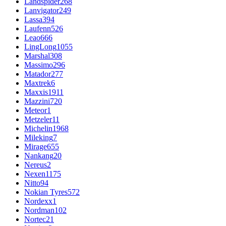
Landspider
268
Lanvigator
249
Lassa
394
Laufenn
526
Leao
666
LingLong
1055
Marshal
308
Massimo
296
Matador
277
Maxtrek
6
Maxxis
1911
Mazzini
720
Meteor
1
Metzeler
11
Michelin
1968
Mileking
7
Mirage
655
Nankang
20
Nereus
2
Nexen
1175
Nitto
94
Nokian Tyres
572
Nordexx
1
Nordman
102
Nortec
21