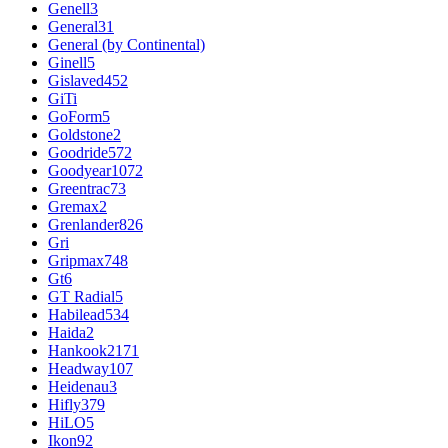
Genell
3
General
31
General (by Continental)
Ginell
5
Gislaved
452
GiTi
GoForm
5
Goldstone
2
Goodride
572
Goodyear
1072
Greentrac
73
Gremax
2
Grenlander
826
Gri
Gripmax
748
Gt
6
GT Radial
5
Habilead
534
Haida
2
Hankook
2171
Headway
107
Heidenau
3
Hifly
379
HiLO
5
Ikon
92