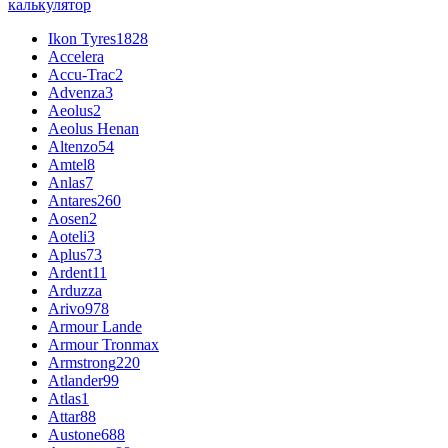
калькулятор
Ikon Tyres
1828
Accelera
Accu-Trac
2
Advenza
3
Aeolus
2
Aeolus Henan
Altenzo
54
Amtel
8
Anlas
7
Antares
260
Aosen
2
Aoteli
3
Aplus
73
Ardent
11
Arduzza
Arivo
978
Armour Lande
Armour Tronmax
Armstrong
220
Atlander
99
Atlas
1
Attar
88
Austone
688