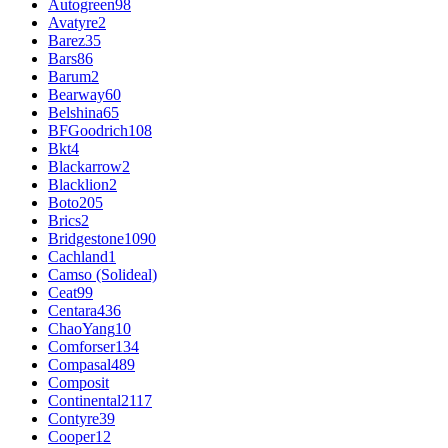
Autogreen
98
Avatyre
2
Barez
35
Bars
86
Barum
2
Bearway
60
Belshina
65
BFGoodrich
108
Bkt
4
Blackarrow
2
Blacklion
2
Boto
205
Brics
2
Bridgestone
1090
Cachland
1
Camso (Solideal)
Ceat
99
Centara
436
ChaoYang
10
Comforser
134
Compasal
489
Composit
Continental
2117
Contyre
39
Cooper
12