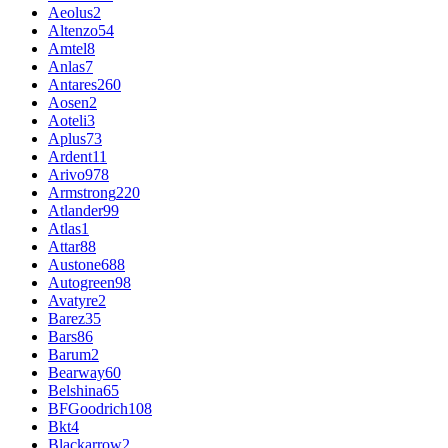
Aeolus
2
Altenzo
54
Amtel
8
Anlas
7
Antares
260
Aosen
2
Aoteli
3
Aplus
73
Ardent
11
Arivo
978
Armstrong
220
Atlander
99
Atlas
1
Attar
88
Austone
688
Autogreen
98
Avatyre
2
Barez
35
Bars
86
Barum
2
Bearway
60
Belshina
65
BFGoodrich
108
Bkt
4
Blackarrow
2