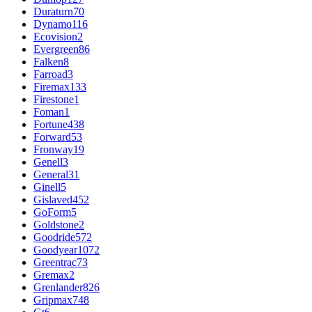
Duraturn
70
Dynamo
116
Ecovision
2
Evergreen
86
Falken
8
Farroad
3
Firemax
133
Firestone
1
Foman
1
Fortune
438
Forward
53
Fronway
19
Genell
3
General
31
Ginell
5
Gislaved
452
GoForm
5
Goldstone
2
Goodride
572
Goodyear
1072
Greentrac
73
Gremax
2
Grenlander
826
Gripmax
748