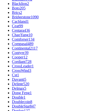
Blacklion
2
Boto
205
Brics
2
Bridgestone
1090
Cachland
1
Ceat
99
Centara
436
ChaoYang
10
Comforser
134
Compasal
489
Continental
2117
Contyre
39
Cooper
12
Cordiant
728
CrossLeader
1
CrossWind
3
Cst
1
Davanti
5
Delinte
520
Delmax
5
Dong Feng
1
Double
1
Doublecoin
8
DoubleStar
847
Dunlop
127