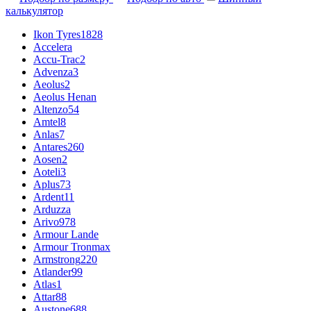
калькулятор
Ikon Tyres
1828
Accelera
Accu-Trac
2
Advenza
3
Aeolus
2
Aeolus Henan
Altenzo
54
Amtel
8
Anlas
7
Antares
260
Aosen
2
Aoteli
3
Aplus
73
Ardent
11
Arduzza
Arivo
978
Armour Lande
Armour Tronmax
Armstrong
220
Atlander
99
Atlas
1
Attar
88
Austone
688