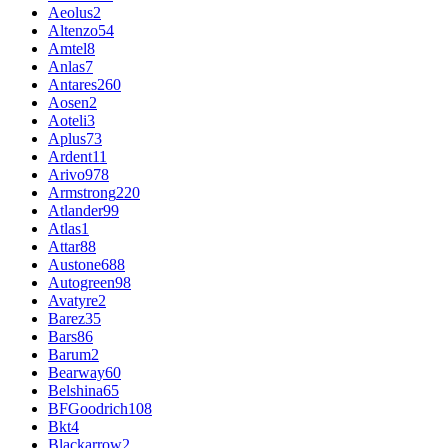
Aeolus
2
Altenzo
54
Amtel
8
Anlas
7
Antares
260
Aosen
2
Aoteli
3
Aplus
73
Ardent
11
Arivo
978
Armstrong
220
Atlander
99
Atlas
1
Attar
88
Austone
688
Autogreen
98
Avatyre
2
Barez
35
Bars
86
Barum
2
Bearway
60
Belshina
65
BFGoodrich
108
Bkt
4
Blackarrow
2