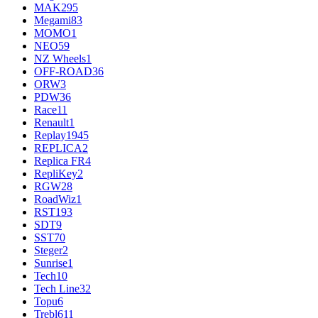
MAK
295
Megami
83
MOMO
1
NEO
59
NZ Wheels
1
OFF-ROAD
36
ORW
3
PDW
36
Race
11
Renault
1
Replay
1945
REPLICA
2
Replica FR
4
RepliKey
2
RGW
28
RoadWiz
1
RST
193
SDT
9
SST
70
Steger
2
Sunrise
1
Tech
10
Tech Line
32
Topu
6
Trebl
611