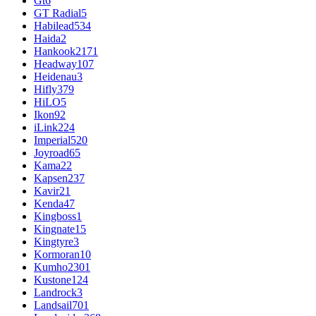
Gt
6
GT Radial
5
Habilead
534
Haida
2
Hankook
2171
Headway
107
Heidenau
3
Hifly
379
HiLO
5
Ikon
92
iLink
224
Imperial
520
Joyroad
65
Kama
22
Kapsen
237
Kavir
21
Kenda
47
Kingboss
1
Kingnate
15
Kingtyre
3
Kormoran
10
Kumho
2301
Kustone
124
Landrock
3
Landsail
701