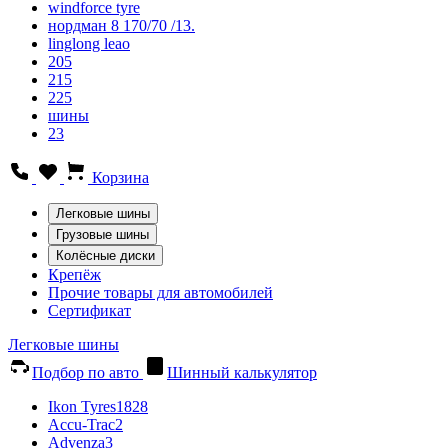
windforce tyre
нордман 8 170/70 /13.
linglong leao
205
215
225
шины
23
Корзина
Легковые шины
Грузовые шины
Колёсные диски
Крепёж
Прочие товары для автомобилей
Сертификат
Легковые шины
Подбор по авто
Шинный калькулятор
Ikon Tyres
1828
Accu-Trac
2
Advenza
3