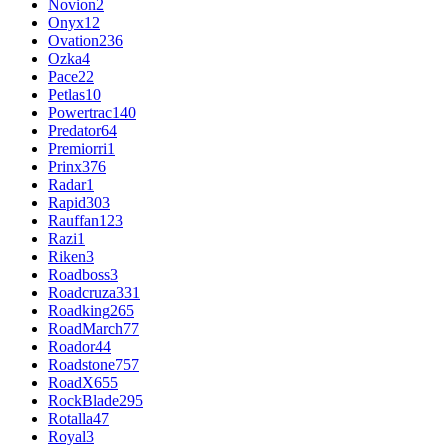
Novion
2
Onyx
12
Ovation
236
Ozka
4
Pace
22
Petlas
10
Powertrac
140
Predator
64
Premiorri
1
Prinx
376
Radar
1
Rapid
303
Rauffan
123
Razi
1
Riken
3
Roadboss
3
Roadcruza
331
Roadking
265
RoadMarch
77
Roador
44
Roadstone
757
RoadX
655
RockBlade
295
Rotalla
47
Royal
3