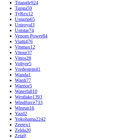
Triangle
924
Tunga
59
TyRex
12
Unigrip
65
Uniroyal
3
Unistar
74
Venom Power
84
Viatti
476
Vinmax
12
Vitour
37
Vittos
28
Voltyre
5
Vredestein
41
Wanda
1
Wanli
77
Warrior
5
Waterfall
10
Westlake
1393
Windforce
733
Winrun
16
Yazd
2
Yokohama
2242
Zeetex
1
Zelda
20
Zeta
9