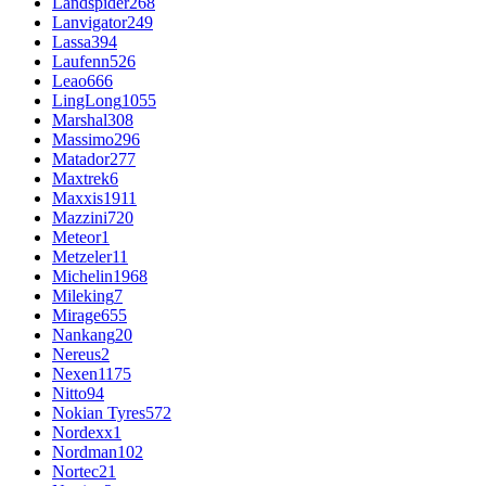
Landspider
268
Lanvigator
249
Lassa
394
Laufenn
526
Leao
666
LingLong
1055
Marshal
308
Massimo
296
Matador
277
Maxtrek
6
Maxxis
1911
Mazzini
720
Meteor
1
Metzeler
11
Michelin
1968
Mileking
7
Mirage
655
Nankang
20
Nereus
2
Nexen
1175
Nitto
94
Nokian Tyres
572
Nordexx
1
Nordman
102
Nortec
21