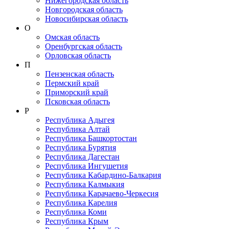
Нижегородская область
Новгородская область
Новосибирская область
О
Омская область
Оренбургская область
Орловская область
П
Пензенская область
Пермский край
Приморский край
Псковская область
Р
Республика Адыгея
Республика Алтай
Республика Башкортостан
Республика Бурятия
Республика Дагестан
Республика Ингушетия
Республика Кабардино-Балкария
Республика Калмыкия
Республика Карачаево-Черкеcия
Республика Карелия
Республика Коми
Республика Крым