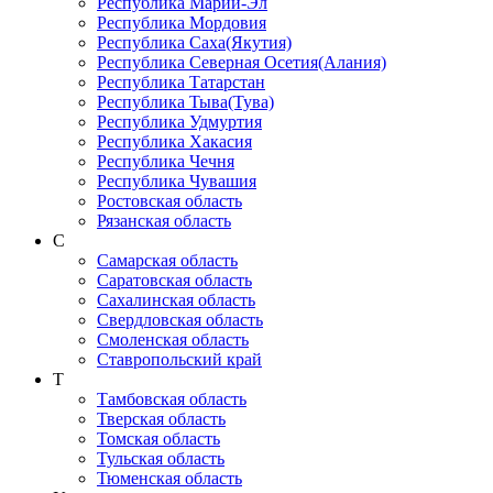
Республика Марий-Эл
Республика Мордовия
Республика Саха(Якутия)
Республика Северная Осетия(Алания)
Республика Татарстан
Республика Тыва(Тува)
Республика Удмуртия
Республика Хакасия
Республика Чечня
Республика Чувашия
Ростовская область
Рязанская область
С
Самарская область
Саратовская область
Сахалинская область
Свердловская область
Смоленская область
Ставропольский край
Т
Тамбовская область
Тверская область
Томская область
Тульская область
Тюменская область