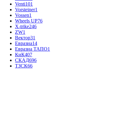
Venti
101
Vorsteiner
1
Vossen
1
Wheels UP
76
X-trike
246
ZW
1
Вектор
31
Евразиа
14
Евразиа ТАПО
1
КиК
407
СКАД
696
ТЗСК
66