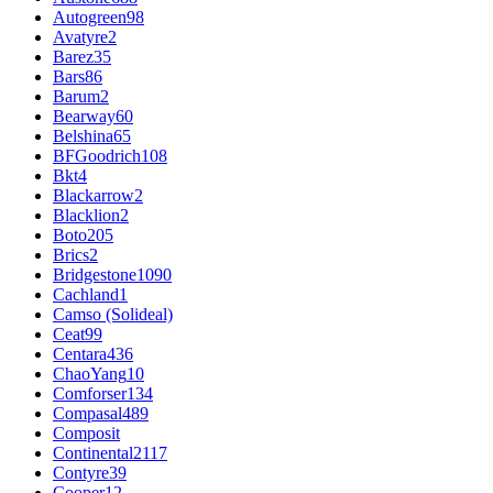
Autogreen
98
Avatyre
2
Barez
35
Bars
86
Barum
2
Bearway
60
Belshina
65
BFGoodrich
108
Bkt
4
Blackarrow
2
Blacklion
2
Boto
205
Brics
2
Bridgestone
1090
Cachland
1
Camso (Solideal)
Ceat
99
Centara
436
ChaoYang
10
Comforser
134
Compasal
489
Composit
Continental
2117
Contyre
39
Cooper
12