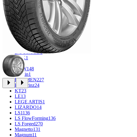
CROSS_STREET
31
Eurodisk
1
FF
30
FR REPLICA
1
GR
34
Grizzly
3
iFree
912
iFree Original
49
Ikon
1
INFORGED
1
K&K
1
K7
2
KDW
148
Keskin
1
KHOMEN
227
Kronprinz
24
KT
23
LE
13
LEGE ARTIS
1
LIZARDO
14
LS
1136
LS FlowForming
136
LS Forged
270
Magnetto
131
Magnum
11