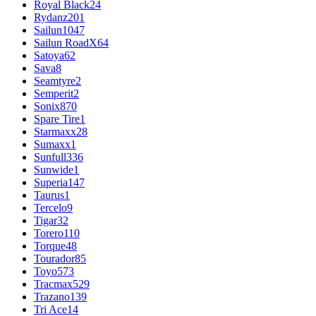
Royal Black
24
Rydanz
201
Sailun
1047
Sailun RoadX
64
Satoya
62
Sava
8
Seamtyre
2
Semperit
2
Sonix
870
Spare Tire
1
Starmaxx
28
Sumaxx
1
Sunfull
336
Sunwide
1
Superia
147
Taurus
1
Tercelo
9
Tigar
32
Torero
110
Torque
48
Tourador
85
Toyo
573
Tracmax
529
Trazano
139
Tri Ace
14