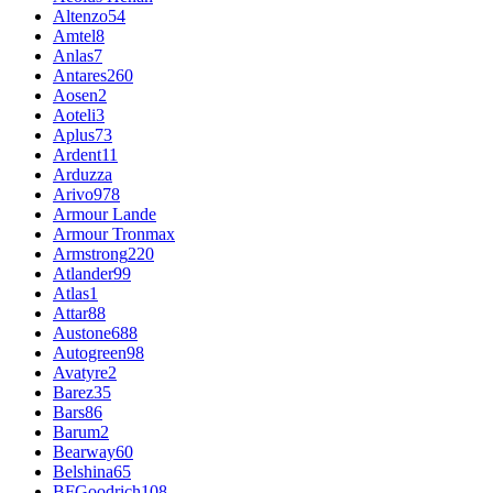
Altenzo
54
Amtel
8
Anlas
7
Antares
260
Aosen
2
Aoteli
3
Aplus
73
Ardent
11
Arduzza
Arivo
978
Armour Lande
Armour Tronmax
Armstrong
220
Atlander
99
Atlas
1
Attar
88
Austone
688
Autogreen
98
Avatyre
2
Barez
35
Bars
86
Barum
2
Bearway
60
Belshina
65
BFGoodrich
108