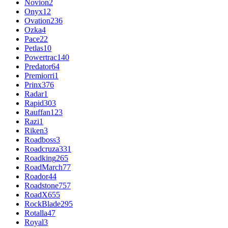
Novion
2
Onyx
12
Ovation
236
Ozka
4
Pace
22
Petlas
10
Powertrac
140
Predator
64
Premiorri
1
Prinx
376
Radar
1
Rapid
303
Rauffan
123
Razi
1
Riken
3
Roadboss
3
Roadcruza
331
Roadking
265
RoadMarch
77
Roador
44
Roadstone
757
RoadX
655
RockBlade
295
Rotalla
47
Royal
3