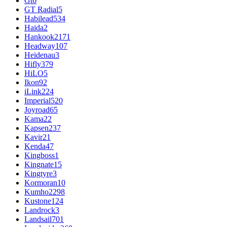
Gt
6
GT Radial
5
Habilead
534
Haida
2
Hankook
2171
Headway
107
Heidenau
3
Hifly
379
HiLO
5
Ikon
92
iLink
224
Imperial
520
Joyroad
65
Kama
22
Kapsen
237
Kavir
21
Kenda
47
Kingboss
1
Kingnate
15
Kingtyre
3
Kormoran
10
Kumho
2298
Kustone
124
Landrock
3
Landsail
701