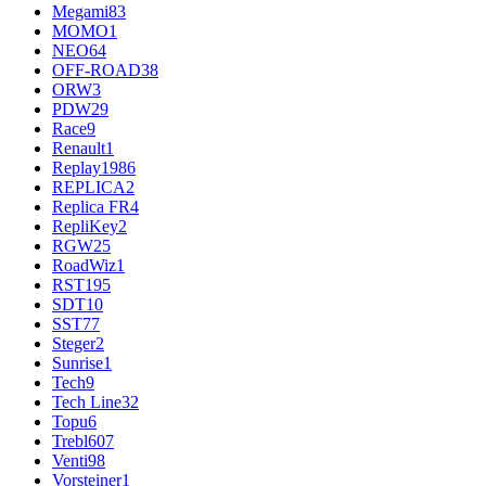
Megami
83
MOMO
1
NEO
64
OFF-ROAD
38
ORW
3
PDW
29
Race
9
Renault
1
Replay
1986
REPLICA
2
Replica FR
4
RepliKey
2
RGW
25
RoadWiz
1
RST
195
SDT
10
SST
77
Steger
2
Sunrise
1
Tech
9
Tech Line
32
Topu
6
Trebl
607
Venti
98
Vorsteiner
1