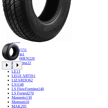
CROSS_STREET
30
Eurodisk
1
FF
34
GR
71
Grizzly
3
iFree
1010
iFree Original
53
Ikon
1
INFORGED
1
IVR
1
K7
2
KDW
151
Keskin
1
KHOMEN
226
Kronprinz
22
KT
23
LE
13
LEGE ARTIS
1
LIZARDO
62
LS
1148
LS FlowForming
140
LS Forged
270
Magnetto
130
Magnum
10
MAK
295