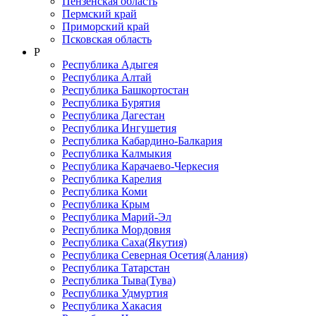
Пензенская область
Пермский край
Приморский край
Псковская область
Р
Республика Адыгея
Республика Алтай
Республика Башкортостан
Республика Бурятия
Республика Дагестан
Республика Ингушетия
Республика Кабардино-Балкария
Республика Калмыкия
Республика Карачаево-Черкеcия
Республика Карелия
Республика Коми
Республика Крым
Республика Марий-Эл
Республика Мордовия
Республика Саха(Якутия)
Республика Северная Осетия(Алания)
Республика Татарстан
Республика Тыва(Тува)
Республика Удмуртия
Республика Хакасия