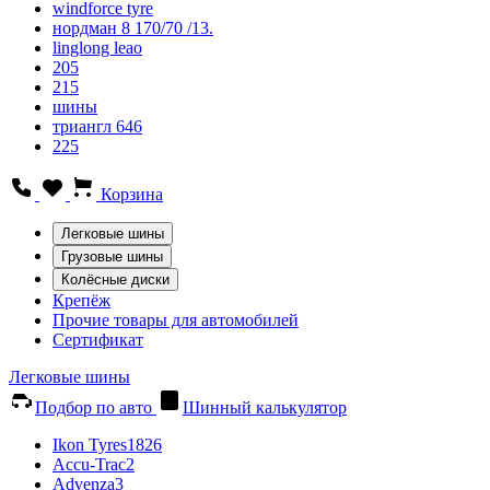
windforce tyre
нордман 8 170/70 /13.
linglong leao
205
215
шины
триангл 646
225
Корзина
Легковые шины
Грузовые шины
Колёсные диски
Крепёж
Прочие товары для автомобилей
Сертификат
Легковые шины
Подбор по авто
Шинный калькулятор
Ikon Tyres
1826
Accu-Trac
2
Advenza
3