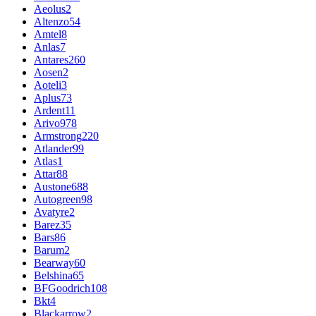
Aeolus
2
Altenzo
54
Amtel
8
Anlas
7
Antares
260
Aosen
2
Aoteli
3
Aplus
73
Ardent
11
Arivo
978
Armstrong
220
Atlander
99
Atlas
1
Attar
88
Austone
688
Autogreen
98
Avatyre
2
Barez
35
Bars
86
Barum
2
Bearway
60
Belshina
65
BFGoodrich
108
Bkt
4
Blackarrow
2