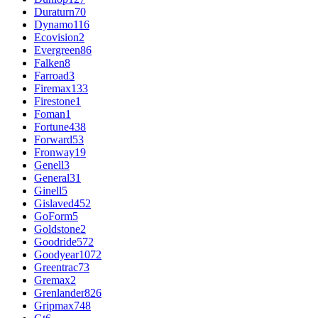
Duraturn
70
Dynamo
116
Ecovision
2
Evergreen
86
Falken
8
Farroad
3
Firemax
133
Firestone
1
Foman
1
Fortune
438
Forward
53
Fronway
19
Genell
3
General
31
Ginell
5
Gislaved
452
GoForm
5
Goldstone
2
Goodride
572
Goodyear
1072
Greentrac
73
Gremax
2
Grenlander
826
Gripmax
748