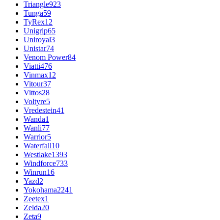
Triangle
923
Tunga
59
TyRex
12
Unigrip
65
Uniroyal
3
Unistar
74
Venom Power
84
Viatti
476
Vinmax
12
Vitour
37
Vittos
28
Voltyre
5
Vredestein
41
Wanda
1
Wanli
77
Warrior
5
Waterfall
10
Westlake
1393
Windforce
733
Winrun
16
Yazd
2
Yokohama
2241
Zeetex
1
Zelda
20
Zeta
9