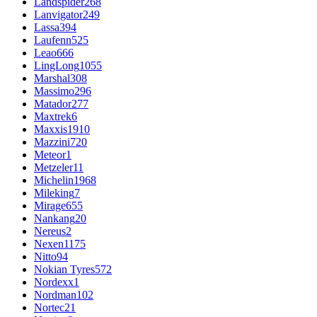
Landspider
268
Lanvigator
249
Lassa
394
Laufenn
525
Leao
666
LingLong
1055
Marshal
308
Massimo
296
Matador
277
Maxtrek
6
Maxxis
1910
Mazzini
720
Meteor
1
Metzeler
11
Michelin
1968
Mileking
7
Mirage
655
Nankang
20
Nereus
2
Nexen
1175
Nitto
94
Nokian Tyres
572
Nordexx
1
Nordman
102
Nortec
21