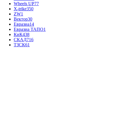
Wheels UP
77
X-trike
350
ZW
1
Вектор
30
Евразиа
14
Евразиа ТАПО
1
КиК
438
СКАД
716
ТЗСК
61