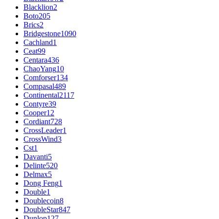
Blacklion
2
Boto
205
Brics
2
Bridgestone
1090
Cachland
1
Ceat
99
Centara
436
ChaoYang
10
Comforser
134
Compasal
489
Continental
2117
Contyre
39
Cooper
12
Cordiant
728
CrossLeader
1
CrossWind
3
Cst
1
Davanti
5
Delinte
520
Delmax
5
Dong Feng
1
Double
1
Doublecoin
8
DoubleStar
847
Dunlop
127