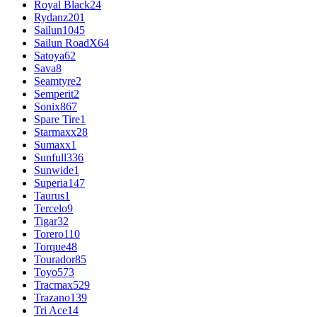
Royal Black
24
Rydanz
201
Sailun
1045
Sailun RoadX
64
Satoya
62
Sava
8
Seamtyre
2
Semperit
2
Sonix
867
Spare Tire
1
Starmaxx
28
Sumaxx
1
Sunfull
336
Sunwide
1
Superia
147
Taurus
1
Tercelo
9
Tigar
32
Torero
110
Torque
48
Tourador
85
Toyo
573
Tracmax
529
Trazano
139
Tri Ace
14