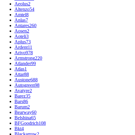
Aeolus
2
Altenzo
54
Amtel
8
Anlas
7
Antares
260
Aosen
2
Aoteli
3
Aplus
73
Ardent
11
Arivo
978
Armstrong
220
Atlander
99
Atlas
1
Attar
88
Austone
688
Autogreen
98
Avatyre
2
Barez
35
Bars
86
Barum
2
Bearway
60
Belshina
65
BFGoodrich
108
Bkt
4
Blackarrow
2