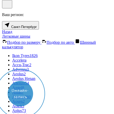
Ваш регион:
Санкт-Петербург
Назад
Легковые шины
Подбор по размеру
Подбор по авто
Шинный
калькулятор
Ikon Tyres
1826
Accelera
Accu-Trac
2
Advenza
3
Aeolus
2
Aeolus Henan
Altenzo
54
Amtel
8
Онлайн-
Anlas
7
запись
Antares
260
Aosen
2
Aoteli
3
Aplus
73