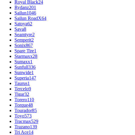
Royal Black
24
Rydanz
201
Sailun
1046
Sailun RoadX
64
Satoya
62
Sava
8
Seamtyre
2
Semperit
2
Sonix
867
Spare Tire
1
Starmaxx
28
Sumaxx
1
Sunfull
336
Sunwide
1
Superia
147
Taurus
1
Tercelo
9
Tigar
32
Torero
110
Torque
48
Tourador
85
Toyo
573
Tracmax
529
Trazano
139
Tri Ace
14