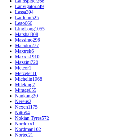
Landspider
268
Lanvigator
249
Lassa
394
Laufenn
525
Leao
666
LingLong
1055
Marshal
308
Massimo
296
Matador
277
Maxtrek
6
Maxxis
1910
Mazzini
720
Meteor
1
Metzeler
11
Michelin
1968
Mileking
7
Mirage
655
Nankang
20
Nereus
2
Nexen
1175
Nitto
94
Nokian Tyres
572
Nordexx
1
Nordman
102
Nortec
21