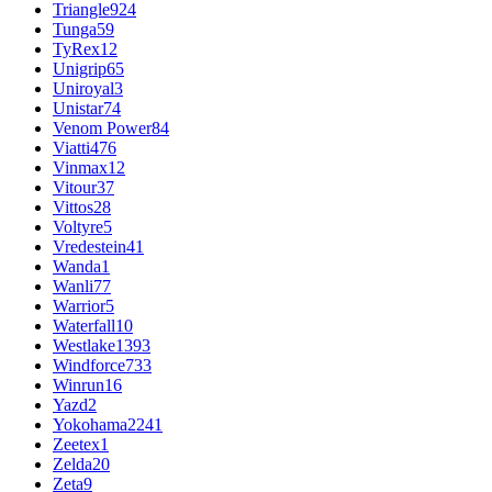
Triangle
924
Tunga
59
TyRex
12
Unigrip
65
Uniroyal
3
Unistar
74
Venom Power
84
Viatti
476
Vinmax
12
Vitour
37
Vittos
28
Voltyre
5
Vredestein
41
Wanda
1
Wanli
77
Warrior
5
Waterfall
10
Westlake
1393
Windforce
733
Winrun
16
Yazd
2
Yokohama
2241
Zeetex
1
Zelda
20
Zeta
9