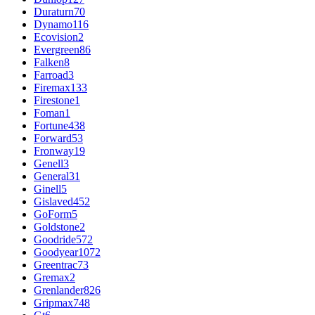
Duraturn
70
Dynamo
116
Ecovision
2
Evergreen
86
Falken
8
Farroad
3
Firemax
133
Firestone
1
Foman
1
Fortune
438
Forward
53
Fronway
19
Genell
3
General
31
Ginell
5
Gislaved
452
GoForm
5
Goldstone
2
Goodride
572
Goodyear
1072
Greentrac
73
Gremax
2
Grenlander
826
Gripmax
748