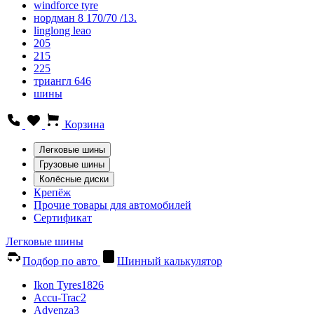
windforce tyre
нордман 8 170/70 /13.
linglong leao
205
215
225
триангл 646
шины
Корзина
Легковые шины
Грузовые шины
Колёсные диски
Крепёж
Прочие товары для автомобилей
Сертификат
Легковые шины
Подбор по авто
Шинный калькулятор
Ikon Tyres
1826
Accu-Trac
2
Advenza
3