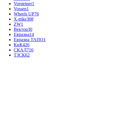
Vorsteiner
1
Vossen
1
Wheels UP
76
X-trike
308
ZW
1
Вектор
30
Евразиа
14
Евразиа ТАПО
1
КиК
426
СКАД
716
ТЗСК
62