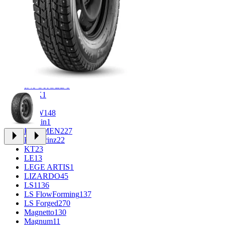
CROSS_STREET
30
Eurodisk
1
FF
33
FR REPLICA
2
GR
34
Grizzly
3
iFree
1014
iFree Original
53
Ikon
1
INFORGED
1
K&K
1
K7
2
KDW
148
Keskin
1
KHOMEN
227
Kronprinz
22
KT
23
LE
13
LEGE ARTIS
1
LIZARDO
45
LS
1136
LS FlowForming
137
LS Forged
270
Magnetto
130
Magnum
11