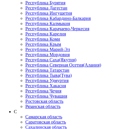
Республика Бурятия
Республика Дагестан
Республика Ингушетия
Республика Кабардино-Балкария
Республика Калмыкия
Республика Карачаево-Черкеcия
Республика Карелия
Республика Коми
Республика Крым
Республика Марий-Эл
Республика Мордовия
Республика Саха(Якутия)
Республика Северная Осетия(Алания)
Республика Татарстан
Республика Тыва(Тува)
Республика Удмуртия
Республика Хакасия
Республика Чечня
Республика Чувашия
Ростовская область
Рязанская область
С
Самарская область
Саратовская область
Сахалинская область