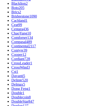
Blacklion
2
Boto
205
Brics
2
Bridgestone
1090
Cachland
1
Ceat
99
Centara
436
ChaoYang
10
Comforser
134
Compasal
489
Continental
2117
Contyre
39
Cooper
12
Cordiant
728
CrossLeader
1
CrossWind
3
Cst
1
Davanti
5
Delinte
520
Delmax
5
Dong Feng
1
Double
1
Doublecoin
8
DoubleStar
847
Dunlop
127