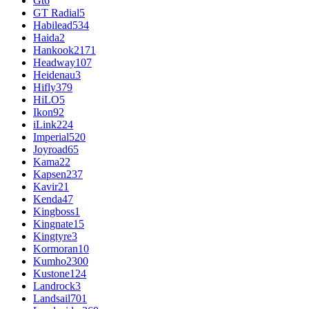
Gt
6
GT Radial
5
Habilead
534
Haida
2
Hankook
2171
Headway
107
Heidenau
3
Hifly
379
HiLO
5
Ikon
92
iLink
224
Imperial
520
Joyroad
65
Kama
22
Kapsen
237
Kavir
21
Kenda
47
Kingboss
1
Kingnate
15
Kingtyre
3
Kormoran
10
Kumho
2300
Kustone
124
Landrock
3
Landsail
701