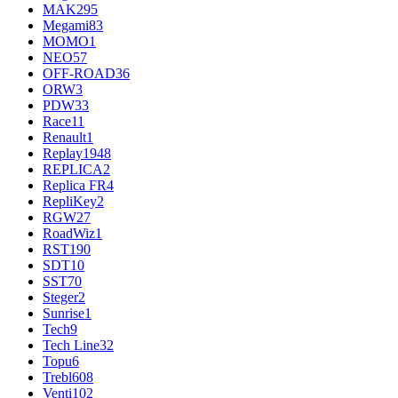
MAK
295
Megami
83
MOMO
1
NEO
57
OFF-ROAD
36
ORW
3
PDW
33
Race
11
Renault
1
Replay
1948
REPLICA
2
Replica FR
4
RepliKey
2
RGW
27
RoadWiz
1
RST
190
SDT
10
SST
70
Steger
2
Sunrise
1
Tech
9
Tech Line
32
Topu
6
Trebl
608
Venti
102