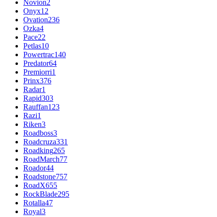
Novion
2
Onyx
12
Ovation
236
Ozka
4
Pace
22
Petlas
10
Powertrac
140
Predator
64
Premiorri
1
Prinx
376
Radar
1
Rapid
303
Rauffan
123
Razi
1
Riken
3
Roadboss
3
Roadcruza
331
Roadking
265
RoadMarch
77
Roador
44
Roadstone
757
RoadX
655
RockBlade
295
Rotalla
47
Royal
3