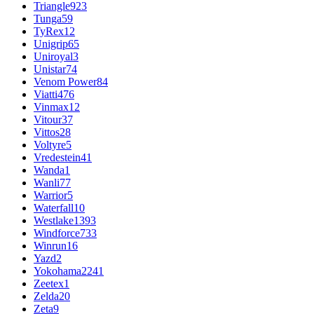
Triangle
923
Tunga
59
TyRex
12
Unigrip
65
Uniroyal
3
Unistar
74
Venom Power
84
Viatti
476
Vinmax
12
Vitour
37
Vittos
28
Voltyre
5
Vredestein
41
Wanda
1
Wanli
77
Warrior
5
Waterfall
10
Westlake
1393
Windforce
733
Winrun
16
Yazd
2
Yokohama
2241
Zeetex
1
Zelda
20
Zeta
9