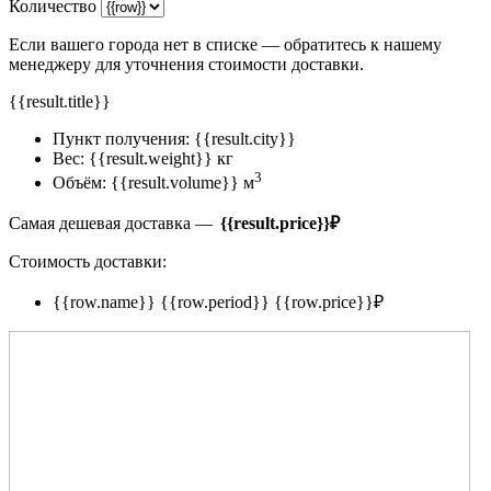
Количество
Если вашего города нет в списке — обратитесь к нашему
менеджеру для уточнения стоимости доставки.
{{result.title}}
Пункт получения:
{{result.city}}
Вес:
{{result.weight}} кг
3
Объём:
{{result.volume}} м
Самая дешевая доставка —
{{result.price}}
₽
Стоимость доставки:
{{row.name}}
{{row.period}}
{{row.price}}
₽