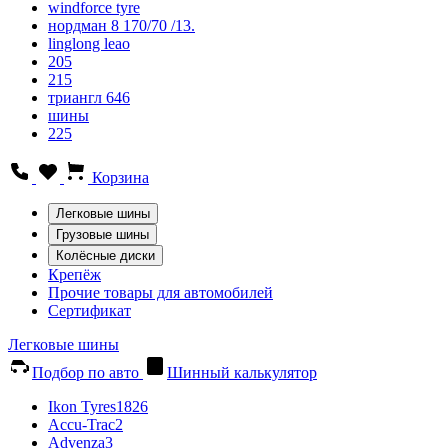
windforce tyre
нордман 8 170/70 /13.
linglong leao
205
215
триангл 646
шины
225
Корзина
Легковые шины
Грузовые шины
Колёсные диски
Крепёж
Прочие товары для автомобилей
Сертификат
Легковые шины
Подбор по авто
Шинный калькулятор
Ikon Tyres
1826
Accu-Trac
2
Advenza
3