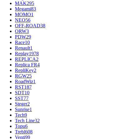
MAK
295
Megami
83
MOMO
1
NEO
56
OFF-ROAD
38
ORW
3
PDW
29
Race
10
Renault
1
Replay
1978
REPLICA
2
Replica FR
4
RepliKey
2
RGW
25
RoadWiz
1
RST
187
SDT
10
SST
77
Steger
2
Sunrise
1
Tech
9
Tech Line
32
Topu
6
Trebl
608
Venti
99