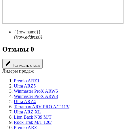
{{row.name}}
{{row.address}}
Отзывы
0
Написать отзыв
Лидеры продаж
Premio ARZ1
Ultra ARZ5
Winmaster ProX ARW5
Winmaster ProX ARW3
Ultra ARZ4
Terramax ARV PRO A/T 113/
Ultra ARZ XL
Lion Back N39 M/T
Rock Trak M/T 120/
Premio ARZ