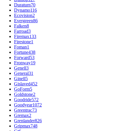
Duraturn
70
Dynamo
116
Ecovision
2
Evergreen
86
Falken
8
Farroad
3
Firemax
133
Firestone
1
Foman
1
Fortune
438
Forward
53
Fronway
19
Genell
3
General
31
Ginell
5
Gislaved
452
GoForm
5
Goldstone
2
Goodride
572
Goodyear
1072
Greentrac
73
Gremax
2
Grenlander
826
Gripmax
748