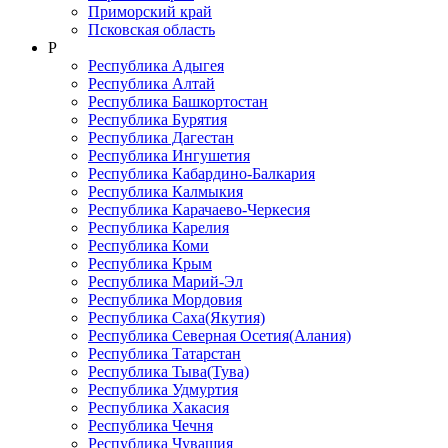
Приморский край
Псковская область
Р
Республика Адыгея
Республика Алтай
Республика Башкортостан
Республика Бурятия
Республика Дагестан
Республика Ингушетия
Республика Кабардино-Балкария
Республика Калмыкия
Республика Карачаево-Черкеcия
Республика Карелия
Республика Коми
Республика Крым
Республика Марий-Эл
Республика Мордовия
Республика Саха(Якутия)
Республика Северная Осетия(Алания)
Республика Татарстан
Республика Тыва(Тува)
Республика Удмуртия
Республика Хакасия
Республика Чечня
Республика Чувашия