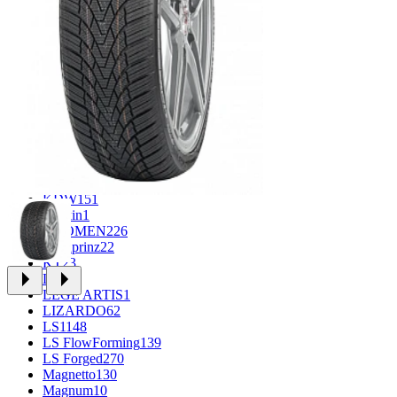
CROSS_STREET
30
Eurodisk
1
FF
34
GR
71
Grizzly
3
iFree
1004
iFree Original
53
Ikon
1
INFORGED
1
IVR
1
K&K
1
K7
2
KDW
151
Keskin
1
KHOMEN
226
Kronprinz
22
KT
23
LE
13
LEGE ARTIS
1
LIZARDO
62
LS
1148
LS FlowForming
139
LS Forged
270
Magnetto
130
Magnum
10