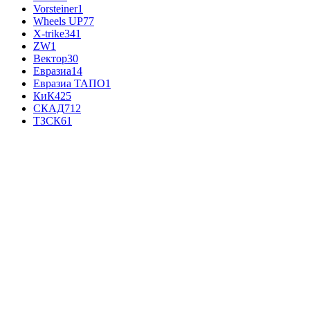
Vorsteiner
1
Wheels UP
77
X-trike
341
ZW
1
Вектор
30
Евразиа
14
Евразиа ТАПО
1
КиК
425
СКАД
712
ТЗСК
61