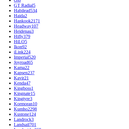
Gt
6
GT Radial
5
Habilead
534
Haida
2
Hankook
2171
Headway
107
Heidenau
3
Hifly
379
HiLO
5
Ikon
92
iLink
224
Imperial
520
Joyroad
65
Kama
22
Kapsen
237
Kavir
21
Kenda
47
Kingboss
1
Kingnate
15
Kingtyre
3
Kormoran
10
Kumho
2298
Kustone
124
Landrock
3
Landsail
701