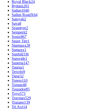
Royal Black
24
Rydanz
201
Sailun
1046
Sailun RoadX
64
Satoya
62
Sava
8
Seamtyre
2
Semperit
2
Sonix
867
Spare Tire
1
Starmaxx
28
Sumaxx
1
Sunfull
336
Sunwide
1
Superia
147
Taurus
1
Tercelo
9
Tigar
32
Torero
110
Torque
48
Tourador
85
Toyo
573
Tracmax
529
Trazano
139
Tri Ace
14