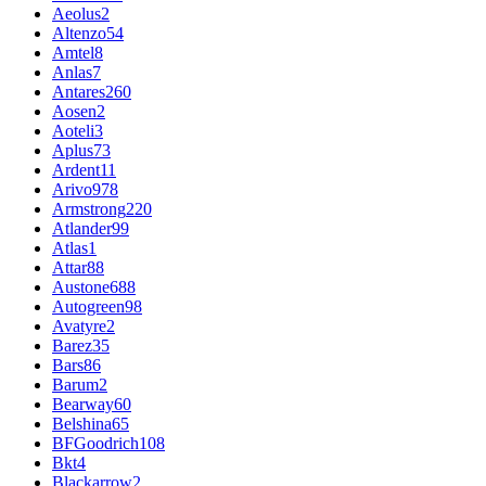
Aeolus
2
Altenzo
54
Amtel
8
Anlas
7
Antares
260
Aosen
2
Aoteli
3
Aplus
73
Ardent
11
Arivo
978
Armstrong
220
Atlander
99
Atlas
1
Attar
88
Austone
688
Autogreen
98
Avatyre
2
Barez
35
Bars
86
Barum
2
Bearway
60
Belshina
65
BFGoodrich
108
Bkt
4
Blackarrow
2