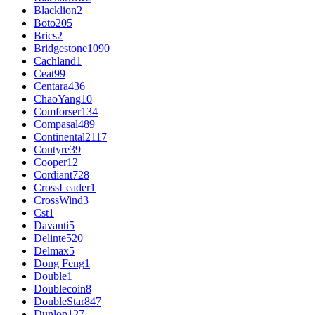
Blacklion
2
Boto
205
Brics
2
Bridgestone
1090
Cachland
1
Ceat
99
Centara
436
ChaoYang
10
Comforser
134
Compasal
489
Continental
2117
Contyre
39
Cooper
12
Cordiant
728
CrossLeader
1
CrossWind
3
Cst
1
Davanti
5
Delinte
520
Delmax
5
Dong Feng
1
Double
1
Doublecoin
8
DoubleStar
847
Dunlop
127