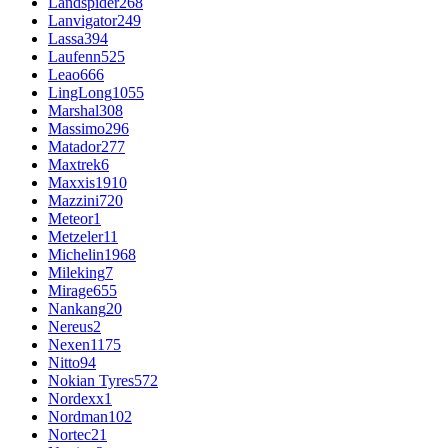
Landspider
268
Lanvigator
249
Lassa
394
Laufenn
525
Leao
666
LingLong
1055
Marshal
308
Massimo
296
Matador
277
Maxtrek
6
Maxxis
1910
Mazzini
720
Meteor
1
Metzeler
11
Michelin
1968
Mileking
7
Mirage
655
Nankang
20
Nereus
2
Nexen
1175
Nitto
94
Nokian Tyres
572
Nordexx
1
Nordman
102
Nortec
21