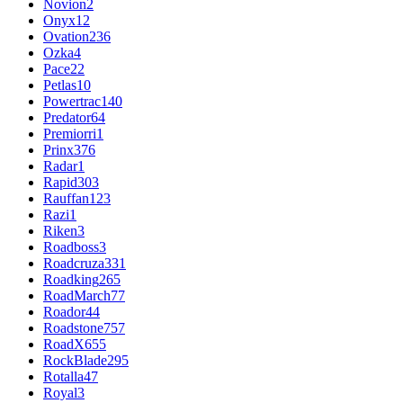
Novion
2
Onyx
12
Ovation
236
Ozka
4
Pace
22
Petlas
10
Powertrac
140
Predator
64
Premiorri
1
Prinx
376
Radar
1
Rapid
303
Rauffan
123
Razi
1
Riken
3
Roadboss
3
Roadcruza
331
Roadking
265
RoadMarch
77
Roador
44
Roadstone
757
RoadX
655
RockBlade
295
Rotalla
47
Royal
3