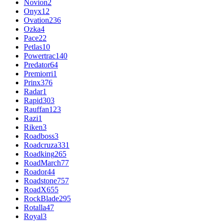
Novion
2
Onyx
12
Ovation
236
Ozka
4
Pace
22
Petlas
10
Powertrac
140
Predator
64
Premiorri
1
Prinx
376
Radar
1
Rapid
303
Rauffan
123
Razi
1
Riken
3
Roadboss
3
Roadcruza
331
Roadking
265
RoadMarch
77
Roador
44
Roadstone
757
RoadX
655
RockBlade
295
Rotalla
47
Royal
3