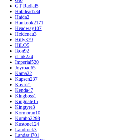
Gt
6
GT Radial
5
Habilead
534
Haida
2
Hankook
2171
Headway
107
Heidenau
3
Hifly
379
HiLO
5
Ikon
92
iLink
224
Imperial
520
Joyroad
65
Kama
22
Kapsen
237
Kavir
21
Kenda
47
Kingboss
1
Kingnate
15
Kingtyre
3
Kormoran
10
Kumho
2298
Kustone
124
Landrock
3
Landsail
701