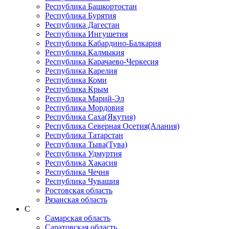
Республика Башкортостан
Республика Бурятия
Республика Дагестан
Республика Ингушетия
Республика Кабардино-Балкария
Республика Калмыкия
Республика Карачаево-Черкеcия
Республика Карелия
Республика Коми
Республика Крым
Республика Марий-Эл
Республика Мордовия
Республика Саха(Якутия)
Республика Северная Осетия(Алания)
Республика Татарстан
Республика Тыва(Тува)
Республика Удмуртия
Республика Хакасия
Республика Чечня
Республика Чувашия
Ростовская область
Рязанская область
С
Самарская область
Саратовская область