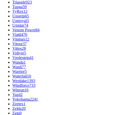
Triangle
923
Tunga
59
TyRex
12
Unigrip
65
Uniroyal
3
Unistar
74
Venom Power
84
Viatti
476
Vinmax
12
Vitour
37
Vittos
28
Voltyre
5
Vredestein
41
Wanda
1
Wanli
77
Warrior
5
Waterfall
10
Westlake
1393
Windforce
733
Winrun
16
Yazd
2
Yokohama
2241
Zeetex
1
Zelda
20
Zeta
9