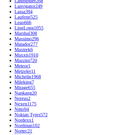
Landspider
268
Lanvigator
249
Lassa
394
Laufenn
525
Leao
666
LingLong
1055
Marshal
308
Massimo
296
Matador
277
Maxtrek
6
Maxxis
1910
Mazzini
720
Meteor
1
Metzeler
11
Michelin
1968
Mileking
7
Mirage
655
Nankang
20
Nereus
2
Nexen
1175
Nitto
94
Nokian Tyres
572
Nordexx
1
Nordman
102
Nortec
21