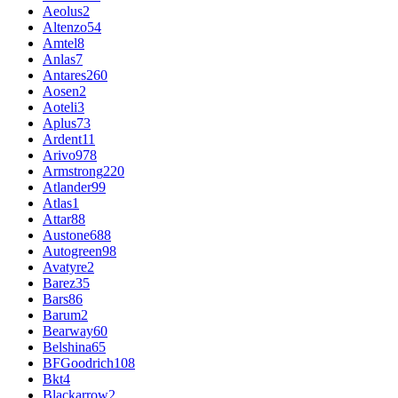
Aeolus
2
Altenzo
54
Amtel
8
Anlas
7
Antares
260
Aosen
2
Aoteli
3
Aplus
73
Ardent
11
Arivo
978
Armstrong
220
Atlander
99
Atlas
1
Attar
88
Austone
688
Autogreen
98
Avatyre
2
Barez
35
Bars
86
Barum
2
Bearway
60
Belshina
65
BFGoodrich
108
Bkt
4
Blackarrow
2