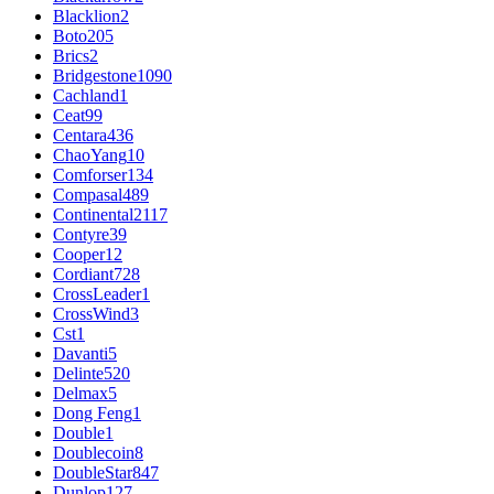
Blacklion
2
Boto
205
Brics
2
Bridgestone
1090
Cachland
1
Ceat
99
Centara
436
ChaoYang
10
Comforser
134
Compasal
489
Continental
2117
Contyre
39
Cooper
12
Cordiant
728
CrossLeader
1
CrossWind
3
Cst
1
Davanti
5
Delinte
520
Delmax
5
Dong Feng
1
Double
1
Doublecoin
8
DoubleStar
847
Dunlop
127