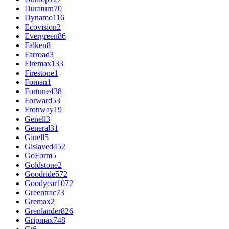
Duraturn
70
Dynamo
116
Ecovision
2
Evergreen
86
Falken
8
Farroad
3
Firemax
133
Firestone
1
Foman
1
Fortune
438
Forward
53
Fronway
19
Genell
3
General
31
Ginell
5
Gislaved
452
GoForm
5
Goldstone
2
Goodride
572
Goodyear
1072
Greentrac
73
Gremax
2
Grenlander
826
Gripmax
748