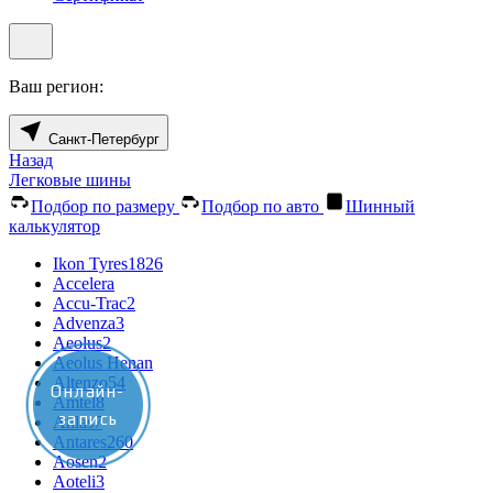
Ваш регион:
Санкт-Петербург
Назад
Легковые шины
Подбор по размеру
Подбор по авто
Шинный
калькулятор
Ikon Tyres
1826
Accelera
Accu-Trac
2
Advenza
3
Aeolus
2
Aeolus Henan
Altenzo
54
Онлайн-
Amtel
8
запись
Anlas
7
Antares
260
Aosen
2
Aoteli
3