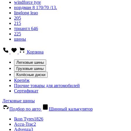
windforce tyre
нордман 8 170/70 /13.
linglong leao
205
215
триангл 646
225
шины
Корзина
Легковые шины
Грузовые шины
Колёсные диски
Крепёж
Прочие товары для автомобилей
Сертификат
Легковые шины
Подбор по авто
Шинный калькулятор
Ikon Tyres
1826
Accu-Trac
2
Advenza
3