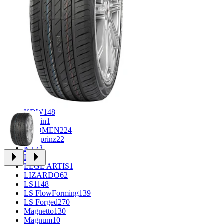
CROSS_STREET
30
Eurodisk
1
FF
34
GR
71
Grizzly
3
iFree
1004
iFree Original
53
Ikon
1
INFORGED
1
IVR
1
K&K
1
K7
2
KDW
148
Keskin
1
KHOMEN
224
Kronprinz
22
KT
23
LE
13
LEGE ARTIS
1
LIZARDO
62
LS
1148
LS FlowForming
139
LS Forged
270
Magnetto
130
Magnum
10