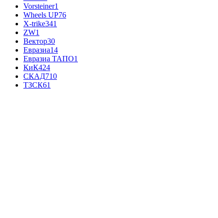
Vorsteiner
1
Wheels UP
76
X-trike
341
ZW
1
Вектор
30
Евразиа
14
Евразиа ТАПО
1
КиК
424
СКАД
710
ТЗСК
61