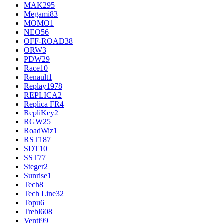
MAK
295
Megami
83
MOMO
1
NEO
56
OFF-ROAD
38
ORW
3
PDW
29
Race
10
Renault
1
Replay
1978
REPLICA
2
Replica FR
4
RepliKey
2
RGW
25
RoadWiz
1
RST
187
SDT
10
SST
77
Steger
2
Sunrise
1
Tech
8
Tech Line
32
Topu
6
Trebl
608
Venti
99