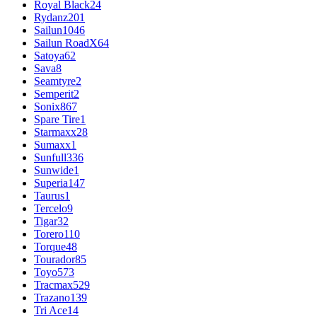
Royal Black
24
Rydanz
201
Sailun
1046
Sailun RoadX
64
Satoya
62
Sava
8
Seamtyre
2
Semperit
2
Sonix
867
Spare Tire
1
Starmaxx
28
Sumaxx
1
Sunfull
336
Sunwide
1
Superia
147
Taurus
1
Tercelo
9
Tigar
32
Torero
110
Torque
48
Tourador
85
Toyo
573
Tracmax
529
Trazano
139
Tri Ace
14