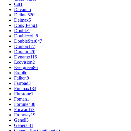
Cst
1
Davanti
5
Delinte
520
Delmax
5
Dong Feng
1
Double
1
Doublecoin
8
DoubleStar
847
Dunlop
127
Duraturn
70
Dynamo
116
Ecovision
2
Evergreen
86
Exmile
Falken
8
Farroad
3
Firemax
133
Firestone
1
Foman
1
Fortune
438
Forward
53
Fronway
19
Genell
3
General
31
General (by Continental)