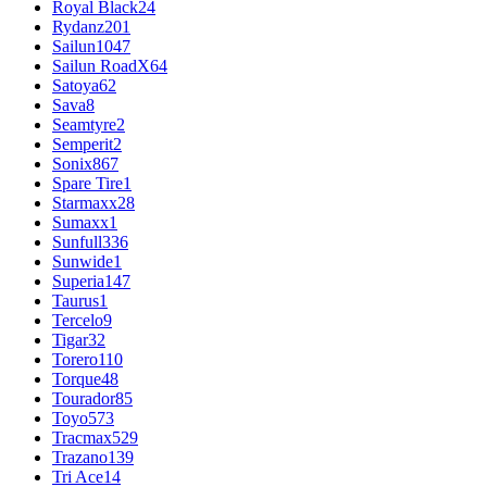
Royal Black
24
Rydanz
201
Sailun
1047
Sailun RoadX
64
Satoya
62
Sava
8
Seamtyre
2
Semperit
2
Sonix
867
Spare Tire
1
Starmaxx
28
Sumaxx
1
Sunfull
336
Sunwide
1
Superia
147
Taurus
1
Tercelo
9
Tigar
32
Torero
110
Torque
48
Tourador
85
Toyo
573
Tracmax
529
Trazano
139
Tri Ace
14