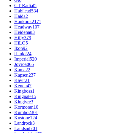
Gt
6
GT Radial
5
Habilead
534
Haida
2
Hankook
2171
Headway
107
Heidenau
3
Hifly
379
HiLO
5
Ikon
92
iLink
224
Imperial
520
Joyroad
65
Kama
22
Kapsen
237
Kavir
21
Kenda
47
Kingboss
1
Kingnate
15
Kingtyre
3
Kormoran
10
Kumho
2301
Kustone
124
Landrock
3
Landsail
701