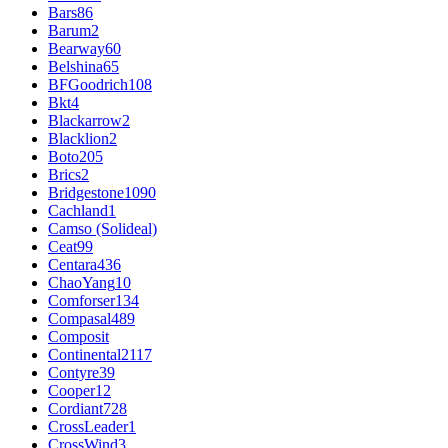
Bars
86
Barum
2
Bearway
60
Belshina
65
BFGoodrich
108
Bkt
4
Blackarrow
2
Blacklion
2
Boto
205
Brics
2
Bridgestone
1090
Cachland
1
Camso (Solideal)
Ceat
99
Centara
436
ChaoYang
10
Comforser
134
Compasal
489
Composit
Continental
2117
Contyre
39
Cooper
12
Cordiant
728
CrossLeader
1
CrossWind
3