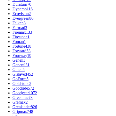
Duraturn
70
Dynamo
116
Ecovision
2
Evergreen
86
Falken
8
Farroad
3
Firemax
133
Firestone
1
Foman
1
Fortune
438
Forward
53
Fronway
19
Genell
3
General
31
Ginell
5
Gislaved
452
GoForm
5
Goldstone
2
Goodride
572
Goodyear
1072
Greentrac
73
Gremax
2
Grenlander
826
Gripmax
748