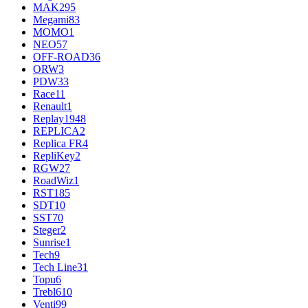
MAK
295
Megami
83
MOMO
1
NEO
57
OFF-ROAD
36
ORW
3
PDW
33
Race
11
Renault
1
Replay
1948
REPLICA
2
Replica FR
4
RepliKey
2
RGW
27
RoadWiz
1
RST
185
SDT
10
SST
70
Steger
2
Sunrise
1
Tech
9
Tech Line
31
Topu
6
Trebl
610
Venti
99