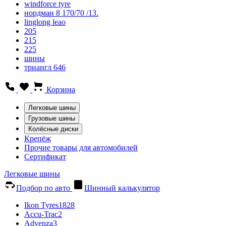
windforce tyre
нордман 8 170/70 /13.
linglong leao
205
215
225
шины
триангл 646
Корзина
Легковые шины
Грузовые шины
Колёсные диски
Крепёж
Прочие товары для автомобилей
Сертификат
Легковые шины
Подбор по авто
Шинный калькулятор
Ikon Tyres
1828
Accu-Trac
2
Advenza
3