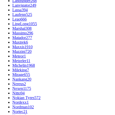
Landspider
268
Lanvigator
249
Lassa
394
Laufenn
525
Leao
666
LingLong
1055
Marshal
308
Massimo
296
Matador
277
Maxtrek
6
Maxxis
1910
Mazzini
720
Meteor
1
Metzeler
11
Michelin
1968
Mileking
7
Mirage
655
Nankang
20
Nereus
2
Nexen
1175
Nitto
94
Nokian Tyres
572
Nordexx
1
Nordman
102
Nortec
21