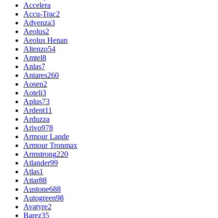
Accelera
Accu-Trac
2
Advenza
3
Aeolus
2
Aeolus Henan
Altenzo
54
Amtel
8
Anlas
7
Antares
260
Aosen
2
Aoteli
3
Aplus
73
Ardent
11
Arduzza
Arivo
978
Armour Lande
Armour Tronmax
Armstrong
220
Atlander
99
Atlas
1
Attar
88
Austone
688
Autogreen
98
Avatyre
2
Barez
35