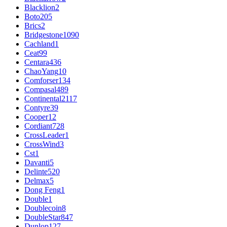
Blacklion
2
Boto
205
Brics
2
Bridgestone
1090
Cachland
1
Ceat
99
Centara
436
ChaoYang
10
Comforser
134
Compasal
489
Continental
2117
Contyre
39
Cooper
12
Cordiant
728
CrossLeader
1
CrossWind
3
Cst
1
Davanti
5
Delinte
520
Delmax
5
Dong Feng
1
Double
1
Doublecoin
8
DoubleStar
847
Dunlop
127