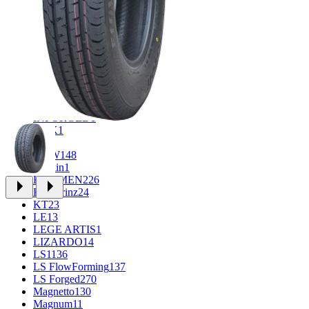
CROSS_STREET
31
Eurodisk
1
FF
33
FR REPLICA
1
GR
34
Grizzly
3
iFree
965
iFree Original
49
Ikon
1
INFORGED
1
K&K
1
K7
2
KDW
148
Keskin
1
KHOMEN
226
Kronprinz
24
KT
23
LE
13
LEGE ARTIS
1
LIZARDO
14
LS
1136
LS FlowForming
137
LS Forged
270
Magnetto
130
Magnum
11