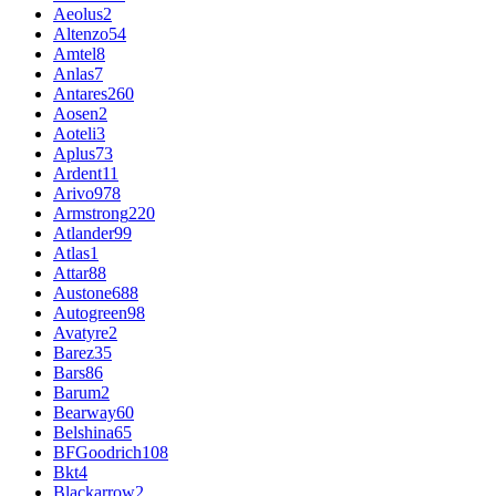
Aeolus
2
Altenzo
54
Amtel
8
Anlas
7
Antares
260
Aosen
2
Aoteli
3
Aplus
73
Ardent
11
Arivo
978
Armstrong
220
Atlander
99
Atlas
1
Attar
88
Austone
688
Autogreen
98
Avatyre
2
Barez
35
Bars
86
Barum
2
Bearway
60
Belshina
65
BFGoodrich
108
Bkt
4
Blackarrow
2