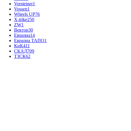
Vorsteiner
1
Vossen
1
Wheels UP
76
X-trike
250
ZW
1
Вектор
30
Евразиа
14
Евразиа ТАПО
1
КиК
411
СКАД
709
ТЗСК
62