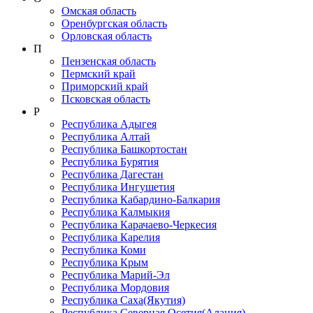
Омская область
Оренбургская область
Орловская область
П
Пензенская область
Пермский край
Приморский край
Псковская область
Р
Республика Адыгея
Республика Алтай
Республика Башкортостан
Республика Бурятия
Республика Дагестан
Республика Ингушетия
Республика Кабардино-Балкария
Республика Калмыкия
Республика Карачаево-Черкеcия
Республика Карелия
Республика Коми
Республика Крым
Республика Марий-Эл
Республика Мордовия
Республика Саха(Якутия)
Республика Северная Осетия(Алания)