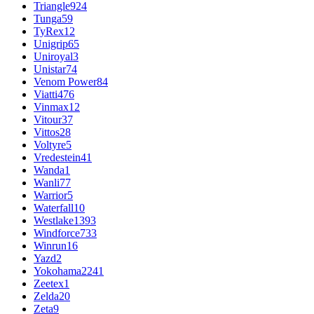
Triangle
924
Tunga
59
TyRex
12
Unigrip
65
Uniroyal
3
Unistar
74
Venom Power
84
Viatti
476
Vinmax
12
Vitour
37
Vittos
28
Voltyre
5
Vredestein
41
Wanda
1
Wanli
77
Warrior
5
Waterfall
10
Westlake
1393
Windforce
733
Winrun
16
Yazd
2
Yokohama
2241
Zeetex
1
Zelda
20
Zeta
9