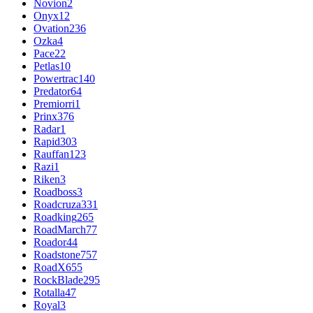
Novion
2
Onyx
12
Ovation
236
Ozka
4
Pace
22
Petlas
10
Powertrac
140
Predator
64
Premiorri
1
Prinx
376
Radar
1
Rapid
303
Rauffan
123
Razi
1
Riken
3
Roadboss
3
Roadcruza
331
Roadking
265
RoadMarch
77
Roador
44
Roadstone
757
RoadX
655
RockBlade
295
Rotalla
47
Royal
3