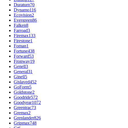
Duraturn
70
Dynamo
116
Ecovision
2
Evergreen
86
Falken
8
Farroad
3
Firemax
133
Firestone
1
Foman
1
Fortune
438
Forward
53
Fronway
19
Genell
3
General
31
Ginell
5
Gislaved
452
GoForm
5
Goldstone
2
Goodride
572
Goodyear
1072
Greentrac
73
Gremax
2
Grenlander
826
Gripmax
748