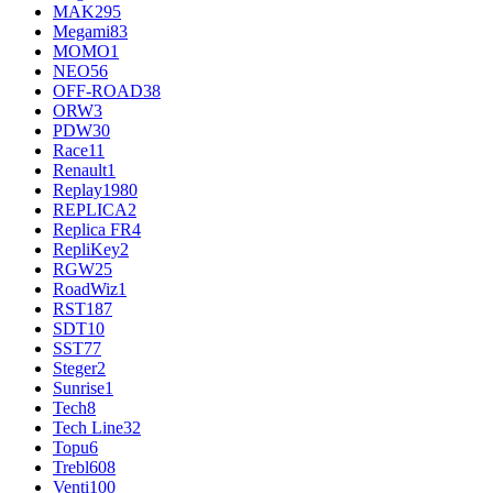
MAK
295
Megami
83
MOMO
1
NEO
56
OFF-ROAD
38
ORW
3
PDW
30
Race
11
Renault
1
Replay
1980
REPLICA
2
Replica FR
4
RepliKey
2
RGW
25
RoadWiz
1
RST
187
SDT
10
SST
77
Steger
2
Sunrise
1
Tech
8
Tech Line
32
Topu
6
Trebl
608
Venti
100