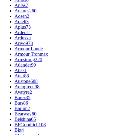
Anlas
7
Antares
260
Aosen
2
Aoteli
3
Aplus
73
Ardent
11
Arduzza
Arivo
978
Armour Lande
Armour Tronmax
Armstrong
220
Atlander
99
Atlas
1
Attar
88
Austone
688
Autogreen
98
Avatyre
2
Barez
35
Bars
86
Barum
2
Bearway
60
Belshina
65
BFGoodrich
108
Bkt
4