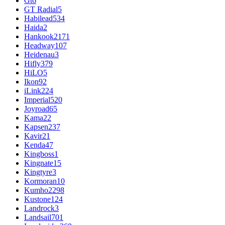
Gt
6
GT Radial
5
Habilead
534
Haida
2
Hankook
2171
Headway
107
Heidenau
3
Hifly
379
HiLO
5
Ikon
92
iLink
224
Imperial
520
Joyroad
65
Kama
22
Kapsen
237
Kavir
21
Kenda
47
Kingboss
1
Kingnate
15
Kingtyre
3
Kormoran
10
Kumho
2298
Kustone
124
Landrock
3
Landsail
701