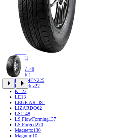
CROSS_STREET
30
Eurodisk
1
FF
34
GR
71
Grizzly
3
iFree
1008
iFree Original
53
Ikon
1
INFORGED
1
IVR
1
K&K
1
K7
2
KDW
148
Keskin
1
KHOMEN
225
Kronprinz
22
KT
23
LE
13
LEGE ARTIS
1
LIZARDO
62
LS
1148
LS FlowForming
137
LS Forged
270
Magnetto
130
Magnum
10