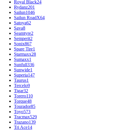
Royal Black
24
Rydanz
201
Sailun
1046
Sailun RoadX
64
Satoya
62
Sava
8
Seamtyre
2
Semperit
2
Sonix
867
Spare Tire
1
Starmaxx
28
Sumaxx
1
Sunfull
336
Sunwide
1
Superia
147
Taurus
1
Tercelo
9
Tigar
32
Torero
110
Torque
48
Tourador
85
Toyo
573
Tracmax
529
Trazano
139
Tri Ace
14