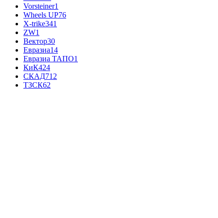
Vorsteiner
1
Wheels UP
76
X-trike
341
ZW
1
Вектор
30
Евразиа
14
Евразиа ТАПО
1
КиК
424
СКАД
712
ТЗСК
62