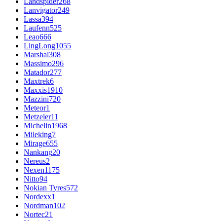
Landspider
268
Lanvigator
249
Lassa
394
Laufenn
525
Leao
666
LingLong
1055
Marshal
308
Massimo
296
Matador
277
Maxtrek
6
Maxxis
1910
Mazzini
720
Meteor
1
Metzeler
11
Michelin
1968
Mileking
7
Mirage
655
Nankang
20
Nereus
2
Nexen
1175
Nitto
94
Nokian Tyres
572
Nordexx
1
Nordman
102
Nortec
21