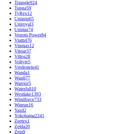
Triangle
924
Tunga
59
TyRex
12
Unigrip
65
Uniroyal
3
Unistar
74
Venom Power
84
Viatti
476
Vinmax
12
Vitour
37
Vittos
28
Voltyre
5
Vredestein
41
Wanda
1
Wanli
77
Warrior
5
Waterfall
10
Westlake
1393
Windforce
733
Winrun
16
Yazd
2
Yokohama
2241
Zeetex
1
Zelda
20
Zeta
9