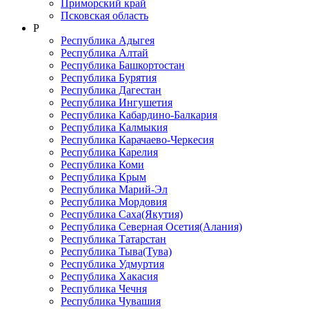
Приморский край
Псковская область
Р
Республика Адыгея
Республика Алтай
Республика Башкортостан
Республика Бурятия
Республика Дагестан
Республика Ингушетия
Республика Кабардино-Балкария
Республика Калмыкия
Республика Карачаево-Черкеcия
Республика Карелия
Республика Коми
Республика Крым
Республика Марий-Эл
Республика Мордовия
Республика Саха(Якутия)
Республика Северная Осетия(Алания)
Республика Татарстан
Республика Тыва(Тува)
Республика Удмуртия
Республика Хакасия
Республика Чечня
Республика Чувашия