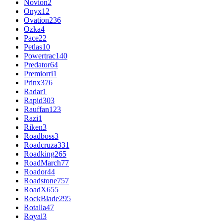
Novion
2
Onyx
12
Ovation
236
Ozka
4
Pace
22
Petlas
10
Powertrac
140
Predator
64
Premiorri
1
Prinx
376
Radar
1
Rapid
303
Rauffan
123
Razi
1
Riken
3
Roadboss
3
Roadcruza
331
Roadking
265
RoadMarch
77
Roador
44
Roadstone
757
RoadX
655
RockBlade
295
Rotalla
47
Royal
3