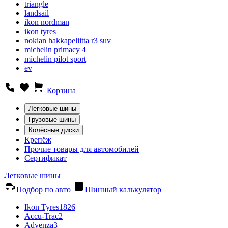
triangle
landsail
ikon nordman
ikon tyres
nokian hakkapeliitta r3 suv
michelin primacy 4
michelin pilot sport
ev
Корзина
Легковые шины
Грузовые шины
Колёсные диски
Крепёж
Прочие товары для автомобилей
Сертификат
Легковые шины
Подбор по авто
Шинный калькулятор
Ikon Tyres
1826
Accu-Trac
2
Advenza
3