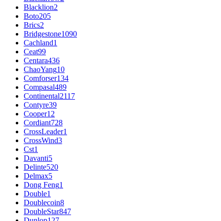
Blacklion
2
Boto
205
Brics
2
Bridgestone
1090
Cachland
1
Ceat
99
Centara
436
ChaoYang
10
Comforser
134
Compasal
489
Continental
2117
Contyre
39
Cooper
12
Cordiant
728
CrossLeader
1
CrossWind
3
Cst
1
Davanti
5
Delinte
520
Delmax
5
Dong Feng
1
Double
1
Doublecoin
8
DoubleStar
847
Dunlop
127