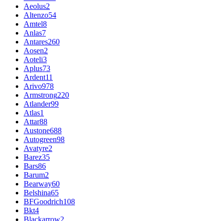
Aeolus
2
Altenzo
54
Amtel
8
Anlas
7
Antares
260
Aosen
2
Aoteli
3
Aplus
73
Ardent
11
Arivo
978
Armstrong
220
Atlander
99
Atlas
1
Attar
88
Austone
688
Autogreen
98
Avatyre
2
Barez
35
Bars
86
Barum
2
Bearway
60
Belshina
65
BFGoodrich
108
Bkt
4
Blackarrow
2