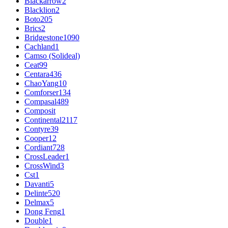
Blackarrow
2
Blacklion
2
Boto
205
Brics
2
Bridgestone
1090
Cachland
1
Camso (Solideal)
Ceat
99
Centara
436
ChaoYang
10
Comforser
134
Compasal
489
Composit
Continental
2117
Contyre
39
Cooper
12
Cordiant
728
CrossLeader
1
CrossWind
3
Cst
1
Davanti
5
Delinte
520
Delmax
5
Dong Feng
1
Double
1