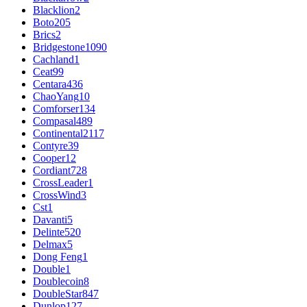
Blacklion
2
Boto
205
Brics
2
Bridgestone
1090
Cachland
1
Ceat
99
Centara
436
ChaoYang
10
Comforser
134
Compasal
489
Continental
2117
Contyre
39
Cooper
12
Cordiant
728
CrossLeader
1
CrossWind
3
Cst
1
Davanti
5
Delinte
520
Delmax
5
Dong Feng
1
Double
1
Doublecoin
8
DoubleStar
847
Dunlop
127