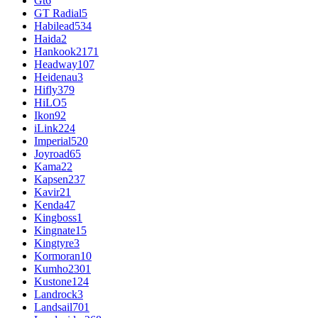
Gt
6
GT Radial
5
Habilead
534
Haida
2
Hankook
2171
Headway
107
Heidenau
3
Hifly
379
HiLO
5
Ikon
92
iLink
224
Imperial
520
Joyroad
65
Kama
22
Kapsen
237
Kavir
21
Kenda
47
Kingboss
1
Kingnate
15
Kingtyre
3
Kormoran
10
Kumho
2301
Kustone
124
Landrock
3
Landsail
701