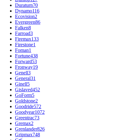
Duraturn
70
Dynamo
116
Ecovision
2
Evergreen
86
Falken
8
Farroad
3
Firemax
133
Firestone
1
Foman
1
Fortune
438
Forward
53
Fronway
19
Genell
3
General
31
Ginell
5
Gislaved
452
GoForm
5
Goldstone
2
Goodride
572
Goodyear
1072
Greentrac
73
Gremax
2
Grenlander
826
Gripmax
748