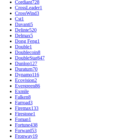
Cordiant
728
CrossLeader
1
CrossWind
3
Cst
1
Davanti
5
Delinte
520
Delmax
5
Dong Feng
1
Double
1
Doublecoin
8
DoubleStar
847
Dunlop
127
Duraturn
70
Dynamo
116
Ecovision
2
Evergreen
86
Exmile
Falken
8
Farroad
3
Firemax
133
Firestone
1
Foman
1
Fortune
438
Forward
53
Fronway
19