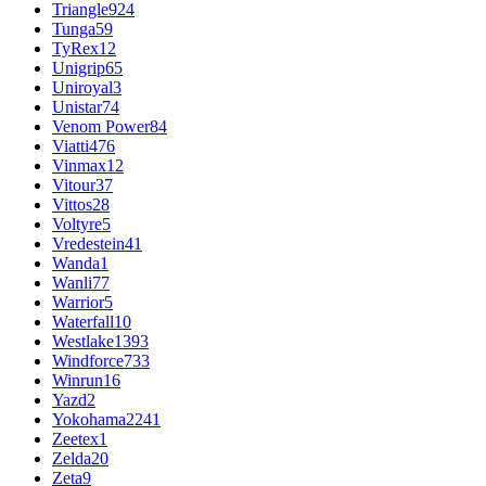
Triangle
924
Tunga
59
TyRex
12
Unigrip
65
Uniroyal
3
Unistar
74
Venom Power
84
Viatti
476
Vinmax
12
Vitour
37
Vittos
28
Voltyre
5
Vredestein
41
Wanda
1
Wanli
77
Warrior
5
Waterfall
10
Westlake
1393
Windforce
733
Winrun
16
Yazd
2
Yokohama
2241
Zeetex
1
Zelda
20
Zeta
9