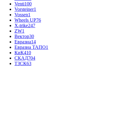
Venti
100
Vorsteiner
1
Vossen
1
Wheels UP
76
X-trike
247
ZW
1
Вектор
30
Евразиа
14
Евразиа ТАПО
1
КиК
410
СКАД
704
ТЗСК
63