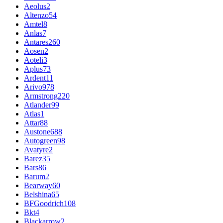
Aeolus
2
Altenzo
54
Amtel
8
Anlas
7
Antares
260
Aosen
2
Aoteli
3
Aplus
73
Ardent
11
Arivo
978
Armstrong
220
Atlander
99
Atlas
1
Attar
88
Austone
688
Autogreen
98
Avatyre
2
Barez
35
Bars
86
Barum
2
Bearway
60
Belshina
65
BFGoodrich
108
Bkt
4
Blackarrow
2