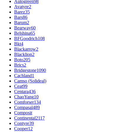
Autogreen
98
Avatyre
2
Barez
35
Bars
86
Barum
2
Bearway
60
Belshina
65
BFGoodrich
108
Bkt
4
Blackarrow
2
Blacklion
2
Boto
205
Brics
2
Bridgestone
1090
Cachland
1
Camso (Solideal)
Ceat
99
Centara
436
ChaoYang
10
Comforser
134
Compasal
489
Composit
Continental
2117
Contyre
39
Cooper
12