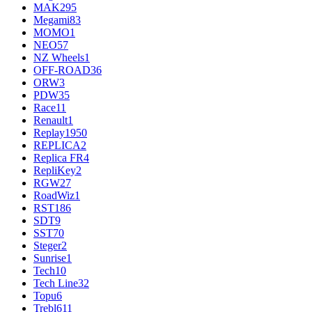
MAK
295
Megami
83
MOMO
1
NEO
57
NZ Wheels
1
OFF-ROAD
36
ORW
3
PDW
35
Race
11
Renault
1
Replay
1950
REPLICA
2
Replica FR
4
RepliKey
2
RGW
27
RoadWiz
1
RST
186
SDT
9
SST
70
Steger
2
Sunrise
1
Tech
10
Tech Line
32
Topu
6
Trebl
611