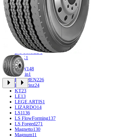
CROSS_STREET
31
Eurodisk
1
FF
30
FR REPLICA
1
GR
34
Grizzly
3
iFree
933
iFree Original
49
Ikon
1
INFORGED
1
K&K
1
K7
2
KDW
148
Keskin
1
KHOMEN
226
Kronprinz
24
KT
23
LE
13
LEGE ARTIS
1
LIZARDO
14
LS
1136
LS FlowForming
137
LS Forged
271
Magnetto
130
Magnum
11