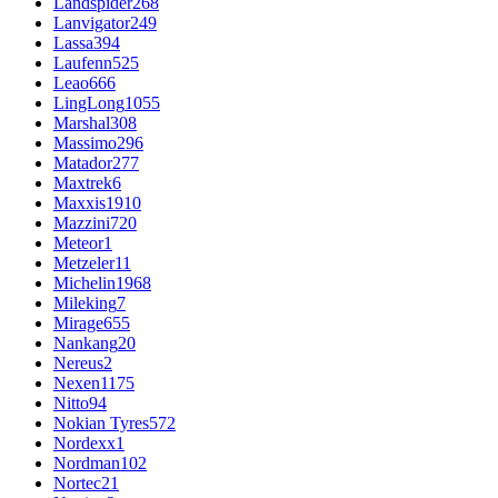
Landspider
268
Lanvigator
249
Lassa
394
Laufenn
525
Leao
666
LingLong
1055
Marshal
308
Massimo
296
Matador
277
Maxtrek
6
Maxxis
1910
Mazzini
720
Meteor
1
Metzeler
11
Michelin
1968
Mileking
7
Mirage
655
Nankang
20
Nereus
2
Nexen
1175
Nitto
94
Nokian Tyres
572
Nordexx
1
Nordman
102
Nortec
21