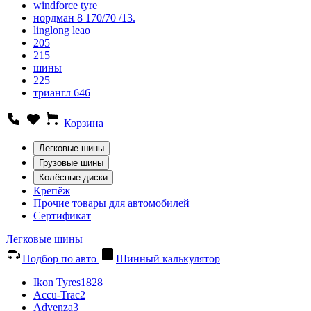
windforce tyre
нордман 8 170/70 /13.
linglong leao
205
215
шины
225
триангл 646
Корзина
Легковые шины
Грузовые шины
Колёсные диски
Крепёж
Прочие товары для автомобилей
Сертификат
Легковые шины
Подбор по авто
Шинный калькулятор
Ikon Tyres
1828
Accu-Trac
2
Advenza
3