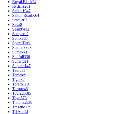
Royal Black
24
Rydanz
201
Sailun
1047
Sailun RoadX
64
Satoya
62
Sava
8
Seamtyre
2
Semperit
2
Sonix
867
Spare Tire
1
Starmaxx
28
Sumaxx
1
Sunfull
336
Sunwide
1
Superia
147
Taurus
1
Tercelo
9
Tigar
32
Torero
110
Torque
48
Tourador
85
Toyo
573
Tracmax
529
Trazano
139
Tri Ace
14