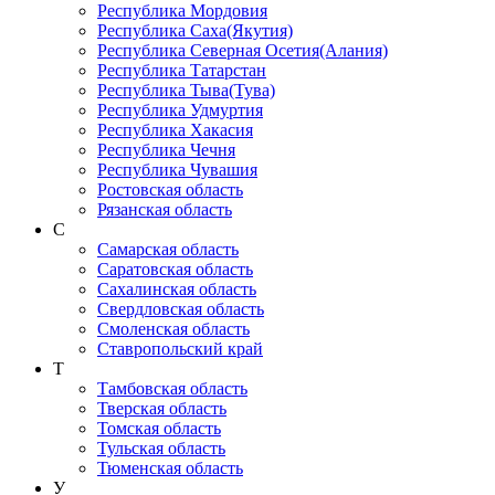
Республика Мордовия
Республика Саха(Якутия)
Республика Северная Осетия(Алания)
Республика Татарстан
Республика Тыва(Тува)
Республика Удмуртия
Республика Хакасия
Республика Чечня
Республика Чувашия
Ростовская область
Рязанская область
С
Самарская область
Саратовская область
Сахалинская область
Свердловская область
Смоленская область
Ставропольский край
Т
Тамбовская область
Тверская область
Томская область
Тульская область
Тюменская область
У