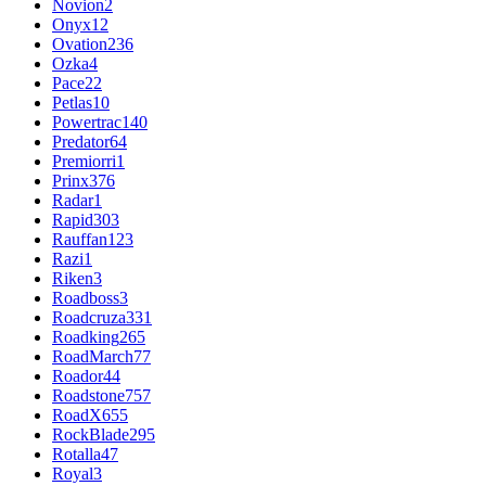
Novion
2
Onyx
12
Ovation
236
Ozka
4
Pace
22
Petlas
10
Powertrac
140
Predator
64
Premiorri
1
Prinx
376
Radar
1
Rapid
303
Rauffan
123
Razi
1
Riken
3
Roadboss
3
Roadcruza
331
Roadking
265
RoadMarch
77
Roador
44
Roadstone
757
RoadX
655
RockBlade
295
Rotalla
47
Royal
3