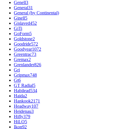
Genell
3
General
31
General (by Continental)
Ginell
5
Gislaved
452
GiTi
GoForm
5
Goldstone
2
Goodride
572
Goodyear
1072
Greentrac
73
Gremax
2
Grenlander
826
Gri
Gripmax
748
Gt
6
GT Radial
5
Habilead
534
Haida
2
Hankook
2171
Headway
107
Heidenau
3
Hifly
379
HiLO
5
Ikon
92