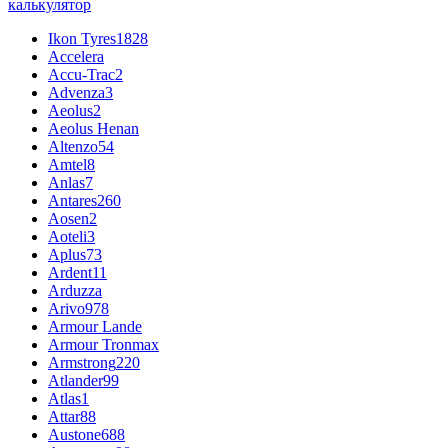
калькулятор
Ikon Tyres
1828
Accelera
Accu-Trac
2
Advenza
3
Aeolus
2
Aeolus Henan
Altenzo
54
Amtel
8
Anlas
7
Antares
260
Aosen
2
Aoteli
3
Aplus
73
Ardent
11
Arduzza
Arivo
978
Armour Lande
Armour Tronmax
Armstrong
220
Atlander
99
Atlas
1
Attar
88
Austone
688