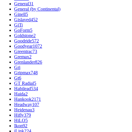
General
31
General (by Continental)
Ginell
5
Gislaved
452
GiTi
GoForm
5
Goldstone
2
Goodride
572
Goodyear
1072
Greentrac
73
Gremax
2
Grenlander
826
Gri
Gripmax
748
Gt
6
GT Radial
5
Habilead
534
Haida
2
Hankook
2171
Headway
107
Heidenau
3
Hifly
379
HiLO
5
Ikon
92
iLink
224