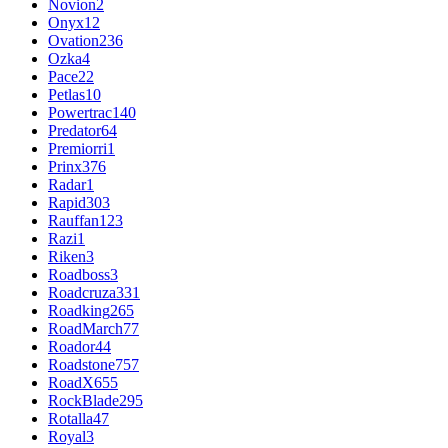
Novion
2
Onyx
12
Ovation
236
Ozka
4
Pace
22
Petlas
10
Powertrac
140
Predator
64
Premiorri
1
Prinx
376
Radar
1
Rapid
303
Rauffan
123
Razi
1
Riken
3
Roadboss
3
Roadcruza
331
Roadking
265
RoadMarch
77
Roador
44
Roadstone
757
RoadX
655
RockBlade
295
Rotalla
47
Royal
3