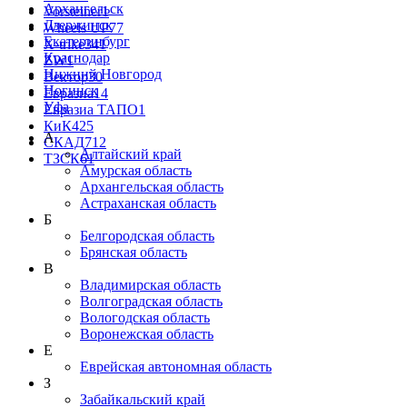
Архангельск
Vorsteiner
1
Дзержинск
Wheels UP
77
Екатеринбург
X-trike
341
Краснодар
ZW
1
Нижний Новгород
Вектор
30
Ногинск
Евразиа
14
Уфа
Евразиа ТАПО
1
КиК
425
А
СКАД
712
Алтайский край
ТЗСК
61
Амурская область
Архангельская область
Астраханская область
Б
Белгородская область
Брянская область
В
Владимирская область
Волгоградская область
Вологодская область
Воронежская область
Е
Еврейская автономная область
З
Забайкальский край