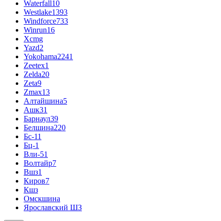
Waterfall
10
Westlake
1393
Windforce
733
Winrun
16
Xcmg
Yazd
2
Yokohama
2241
Zeetex
1
Zelda
20
Zeta
9
Zmax
13
Алтайшина
5
Ашк
31
Барнаул
39
Белшина
220
Бс-1
1
Бц-1
Вли-5
1
Волтайр
7
Вшз
1
Киров
7
Кшз
Омскшина
Ярославский ШЗ