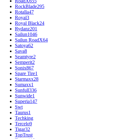
RoadX
655
RockBlade
295
Rotalla
47
Royal
3
Royal Black
24
Rydanz
201
Sailun
1046
Sailun RoadX
64
Satoya
62
Sava
8
Seamtyre
2
Semperit
2
Sonix
867
Spare Tire
1
Starmaxx
28
Sumaxx
1
Sunfull
336
Sunwide
1
Superia
147
Swt
Taurus
1
Techking
Tercelo
9
Tigar
32
TopTrust