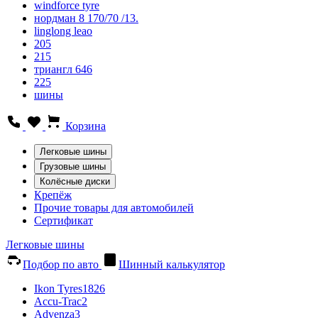
windforce tyre
нордман 8 170/70 /13.
linglong leao
205
215
триангл 646
225
шины
Корзина
Легковые шины
Грузовые шины
Колёсные диски
Крепёж
Прочие товары для автомобилей
Сертификат
Легковые шины
Подбор по авто
Шинный калькулятор
Ikon Tyres
1826
Accu-Trac
2
Advenza
3