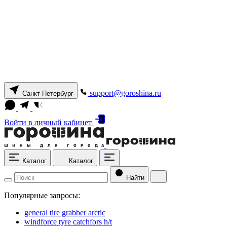
support@goroshina.ru
Санкт-Петербург
Войти
в личный кабинет
Каталог
Каталог
Найти
Популярные запросы:
general tire grabber arctic
windforce tyre catchfors h/t