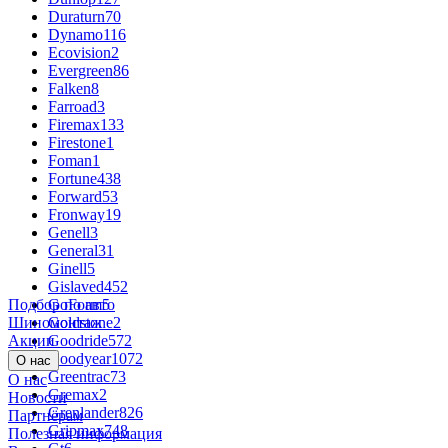
Duraturn
70
Dynamo
116
Ecovision
2
Evergreen
86
Falken
8
Farroad
3
Firemax
133
Firestone
1
Foman
1
Fortune
438
Forward
53
Fronway
19
Genell
3
General
31
Ginell
5
Gislaved
452
Подбор по авто
GoForm
5
Шиномонтаж
Goldstone
2
Акции
Goodride
572
Goodyear
1072
О нас
Greentrac
73
О нас
Gremax
2
Новости
Grenlander
826
Партнёрам
Gripmax
748
Полезная информация