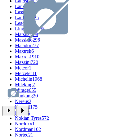
Landspider
268
Lanvigator
249
Lassa
394
Laufenn
525
Leao
666
LingLong
1055
Marshal
308
Massimo
296
Matador
277
Maxtrek
6
Maxxis
1910
Mazzini
720
Meteor
1
Metzeler
11
Michelin
1968
Mileking
7
Mirage
655
Nankang
20
Nereus
2
Nexen
1175
Nitto
94
Nokian Tyres
572
Nordexx
1
Nordman
102
Nortec
21