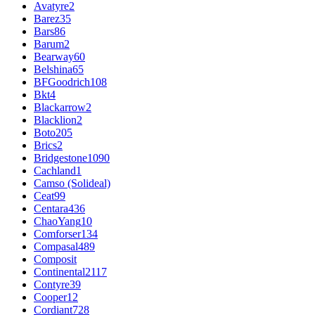
Avatyre
2
Barez
35
Bars
86
Barum
2
Bearway
60
Belshina
65
BFGoodrich
108
Bkt
4
Blackarrow
2
Blacklion
2
Boto
205
Brics
2
Bridgestone
1090
Cachland
1
Camso (Solideal)
Ceat
99
Centara
436
ChaoYang
10
Comforser
134
Compasal
489
Composit
Continental
2117
Contyre
39
Cooper
12
Cordiant
728