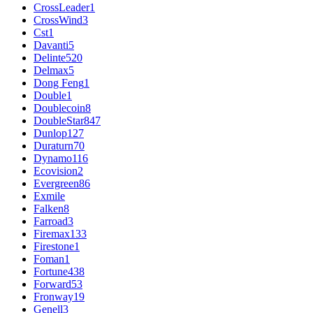
CrossLeader
1
CrossWind
3
Cst
1
Davanti
5
Delinte
520
Delmax
5
Dong Feng
1
Double
1
Doublecoin
8
DoubleStar
847
Dunlop
127
Duraturn
70
Dynamo
116
Ecovision
2
Evergreen
86
Exmile
Falken
8
Farroad
3
Firemax
133
Firestone
1
Foman
1
Fortune
438
Forward
53
Fronway
19
Genell
3