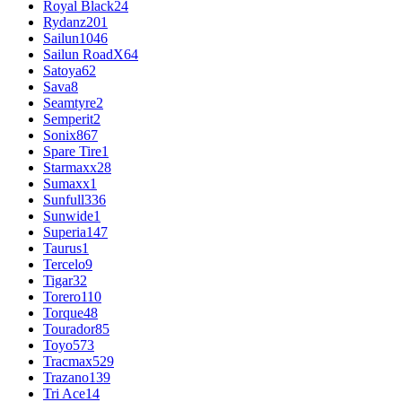
Royal Black
24
Rydanz
201
Sailun
1046
Sailun RoadX
64
Satoya
62
Sava
8
Seamtyre
2
Semperit
2
Sonix
867
Spare Tire
1
Starmaxx
28
Sumaxx
1
Sunfull
336
Sunwide
1
Superia
147
Taurus
1
Tercelo
9
Tigar
32
Torero
110
Torque
48
Tourador
85
Toyo
573
Tracmax
529
Trazano
139
Tri Ace
14