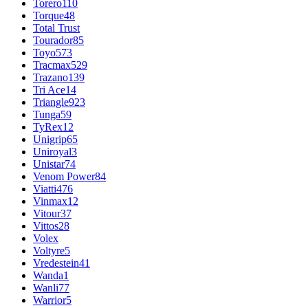
Torero
110
Torque
48
Total Trust
Tourador
85
Toyo
573
Tracmax
529
Trazano
139
Tri Ace
14
Triangle
923
Tunga
59
TyRex
12
Unigrip
65
Uniroyal
3
Unistar
74
Venom Power
84
Viatti
476
Vinmax
12
Vitour
37
Vittos
28
Volex
Voltyre
5
Vredestein
41
Wanda
1
Wanli
77
Warrior
5