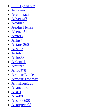
Ikon Tyres
1826
Accelera
Accu-Trac
2
Advenza
3
Aeolus
2
Aeolus Henan
Altenzo
54
Amtel
8
Anlas
7
Antares
260
Aosen
2
Aoteli
3
Aplus
73
Ardent
11
Arduzza
Arivo
978
Armour Lande
Armour Tronmax
Armstrong
220
Atlander
99
Atlas
1
Attar
88
Austone
688
Autogreen
98