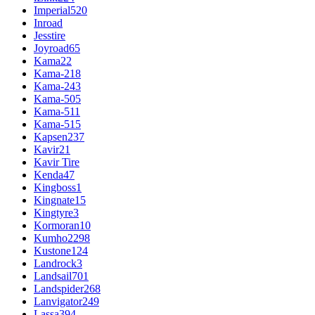
Imperial
520
Inroad
Jesstire
Joyroad
65
Kama
22
Kama-218
Kama-243
Kama-505
Kama-511
Kama-515
Kapsen
237
Kavir
21
Kavir Tire
Kenda
47
Kingboss
1
Kingnate
15
Kingtyre
3
Kormoran
10
Kumho
2298
Kustone
124
Landrock
3
Landsail
701
Landspider
268
Lanvigator
249
Lassa
394