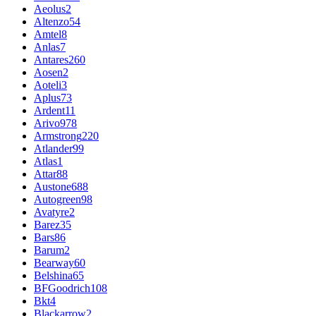
Aeolus
2
Altenzo
54
Amtel
8
Anlas
7
Antares
260
Aosen
2
Aoteli
3
Aplus
73
Ardent
11
Arivo
978
Armstrong
220
Atlander
99
Atlas
1
Attar
88
Austone
688
Autogreen
98
Avatyre
2
Barez
35
Bars
86
Barum
2
Bearway
60
Belshina
65
BFGoodrich
108
Bkt
4
Blackarrow
2