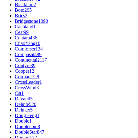
Blacklion
2
Boto
205
Brics
2
Bridgestone
1090
Cachland
1
Ceat
99
Centara
436
ChaoYang
10
Comforser
134
Compasal
489
Continental
2117
Contyre
39
Cooper
12
Cordiant
728
CrossLeader
1
CrossWind
3
Cst
1
Davanti
5
Delinte
520
Delmax
5
Dong Feng
1
Double
1
Doublecoin
8
DoubleStar
847
Dunlop
127