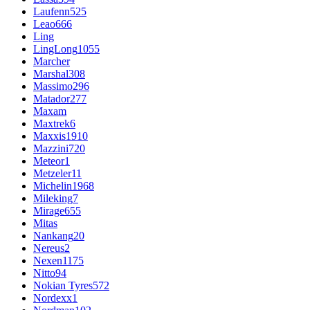
Laufenn
525
Leao
666
Ling
LingLong
1055
Marcher
Marshal
308
Massimo
296
Matador
277
Maxam
Maxtrek
6
Maxxis
1910
Mazzini
720
Meteor
1
Metzeler
11
Michelin
1968
Mileking
7
Mirage
655
Mitas
Nankang
20
Nereus
2
Nexen
1175
Nitto
94
Nokian Tyres
572
Nordexx
1