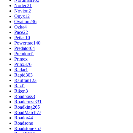
Nordman
102
Nortec
21
Novion
2
Onyx
12
Ovation
236
Ozka
4
Pace
22
Petlas
10
Powertrac
140
Predator
64
Premiorri
1
Primex
Prinx
376
Radar
1
Rapid
303
Rauffan
123
Razi
1
Riken
3
Roadboss
3
Roadcruza
331
Roadking
265
RoadMarch
77
Roador
44
Roadsone
Roadstone
757