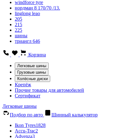
windforce tyre
нордман 8 170/70 /13.
linglong leao
205
215
225
шины
триангл 646
Корзина
Легковые шины
Грузовые шины
Колёсные диски
Крепёж
Прочие товары для автомобилей
Сертификат
Легковые шины
Подбор по авто
Шинный калькулятор
Ikon Tyres
1828
Accu-Trac
2
Advenza
3