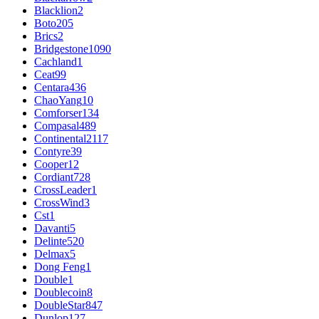
Blacklion
2
Boto
205
Brics
2
Bridgestone
1090
Cachland
1
Ceat
99
Centara
436
ChaoYang
10
Comforser
134
Compasal
489
Continental
2117
Contyre
39
Cooper
12
Cordiant
728
CrossLeader
1
CrossWind
3
Cst
1
Davanti
5
Delinte
520
Delmax
5
Dong Feng
1
Double
1
Doublecoin
8
DoubleStar
847
Dunlop
127