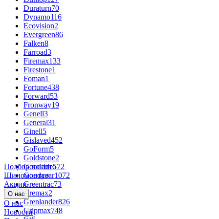
Duraturn
70
Dynamo
116
Ecovision
2
Evergreen
86
Falken
8
Farroad
3
Firemax
133
Firestone
1
Foman
1
Fortune
438
Forward
53
Fronway
19
Genell
3
General
31
Ginell
5
Gislaved
452
GoForm
5
Goldstone
2
Подбор по авто
Goodride
572
Шиномонтаж
Goodyear
1072
Акции
Greentrac
73
Gremax
2
О нас
Grenlander
826
О нас
Gripmax
748
Новости