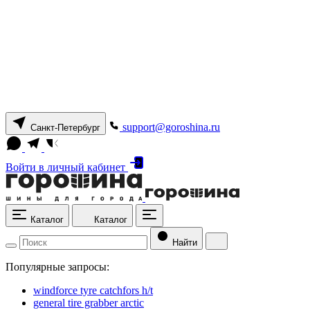
support@goroshina.ru
Санкт-Петербург
Войти
в личный кабинет
Каталог
Каталог
Найти
Популярные запросы:
windforce tyre catchfors h/t
general tire grabber arctic