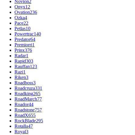
Novion
2
Onyx
12
Ovation
236
Ozka
4
Pace
22
Petlas
10
Powertrac
140
Predator
64
Premiorri
1
Prinx
376
Radar
1
Rapid
303
Rauffan
123
Razi
1
Riken
3
Roadboss
3
Roadcruza
331
Roadking
265
RoadMarch
77
Roador
44
Roadstone
757
RoadX
655
RockBlade
295
Rotalla
47
Royal
3