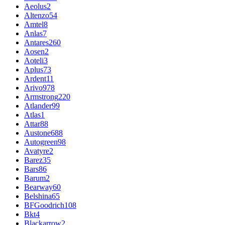
Aeolus
2
Altenzo
54
Amtel
8
Anlas
7
Antares
260
Aosen
2
Aoteli
3
Aplus
73
Ardent
11
Arivo
978
Armstrong
220
Atlander
99
Atlas
1
Attar
88
Austone
688
Autogreen
98
Avatyre
2
Barez
35
Bars
86
Barum
2
Bearway
60
Belshina
65
BFGoodrich
108
Bkt
4
Blackarrow
2