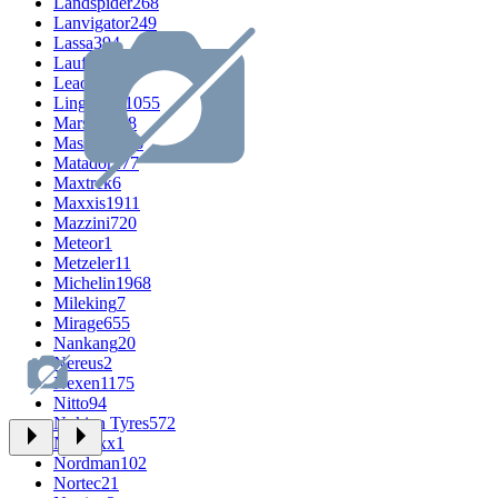
Landspider
268
Lanvigator
249
Lassa
394
Laufenn
526
Leao
666
LingLong
1055
Marshal
308
Massimo
296
Matador
277
Maxtrek
6
Maxxis
1911
Mazzini
720
Meteor
1
Metzeler
11
Michelin
1968
Mileking
7
Mirage
655
Nankang
20
Nereus
2
Nexen
1175
Nitto
94
Nokian Tyres
572
Nordexx
1
Nordman
102
Nortec
21