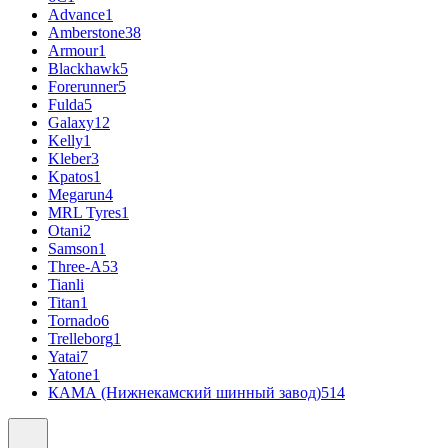
Advance
1
Amberstone
38
Armour
1
Blackhawk
5
Forerunner
5
Fulda
5
Galaxy
12
Kelly
1
Kleber
3
Kpatos
1
Megarun
4
MRL Tyres
1
Otani
2
Samson
1
Three-A
53
Tianli
Titan
1
Tornado
6
Trelleborg
1
Yatai
7
Yatone
1
КАМА (Нижнекамский шинный завод)
514