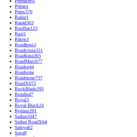
Premiorri
1
Primex
Prinx
376
Radar
1
Rapid
303
Rauffan
123
Razi
1
Riken
3
Roadboss
3
Roadcruza
331
Roadking
265
RoadMarch
77
Roador
44
Roadsone
Roadstone
757
RoadX
655
RockBlade
295
Rotalla
47
Royal
3
Royal Black
24
Rydanz
201
Sailun
1047
Sailun RoadX
64
Satoya
62
Sava
8