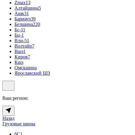
Zmax
13
Алтайшина
5
Ашк
31
Барнаул
39
Белшина
220
Бс-1
1
Бц-1
Вли-5
1
Волтайр
7
Вшз
1
Киров
7
Кшз
Омскшина
Ярославский ШЗ
Ваш регион:
Назад
Грузовые шины
6С
1