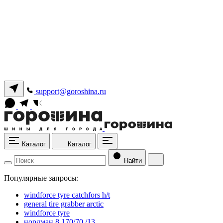
support@goroshina.ru
Каталог
Каталог
Найти
Популярные запросы:
windforce tyre catchfors h/t
general tire grabber arctic
windforce tyre
нордман 8 170/70 /13.