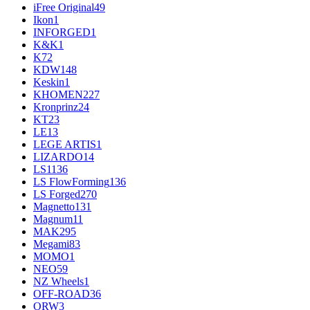
iFree Original
49
Ikon
1
INFORGED
1
K&K
1
K7
2
KDW
148
Keskin
1
KHOMEN
227
Kronprinz
24
KT
23
LE
13
LEGE ARTIS
1
LIZARDO
14
LS
1136
LS FlowForming
136
LS Forged
270
Magnetto
131
Magnum
11
MAK
295
Megami
83
MOMO
1
NEO
59
NZ Wheels
1
OFF-ROAD
36
ORW
3