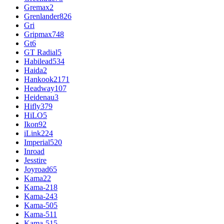
Gremax
2
Grenlander
826
Gri
Gripmax
748
Gt
6
GT Radial
5
Habilead
534
Haida
2
Hankook
2171
Headway
107
Heidenau
3
Hifly
379
HiLO
5
Ikon
92
iLink
224
Imperial
520
Inroad
Jesstire
Joyroad
65
Kama
22
Kama-218
Kama-243
Kama-505
Kama-511
Kama-515