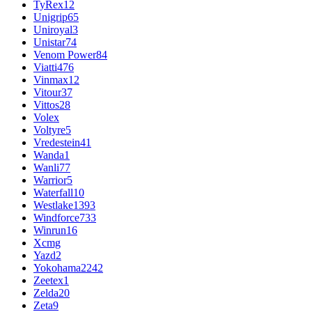
TyRex
12
Unigrip
65
Uniroyal
3
Unistar
74
Venom Power
84
Viatti
476
Vinmax
12
Vitour
37
Vittos
28
Volex
Voltyre
5
Vredestein
41
Wanda
1
Wanli
77
Warrior
5
Waterfall
10
Westlake
1393
Windforce
733
Winrun
16
Xcmg
Yazd
2
Yokohama
2242
Zeetex
1
Zelda
20
Zeta
9