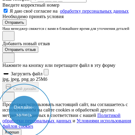
Введите корректный номер
Я даю своё согласие на
обработку персональных данных
Необходимо принять условия
Отправить
Наш менеджер свяжется с вами в ближайшее время для уточнения деталей
Добавить новый отзыв
Отправить отзыв
Нажмите на кнопку или перетащите файл в эту форму
Загрузить файл
jpg, jpeg, png до 25Мб
Свой дизайн
Продолжая использовать настоящий сайт, вы соглашаетесь с
Онлайн-
использованием на сайте cookies и обработкой других
запись
метрических данных в соответствии с нашей
Политикой
обработки персональных данных
и
Условиями использования
файлов cookies
Хорошо