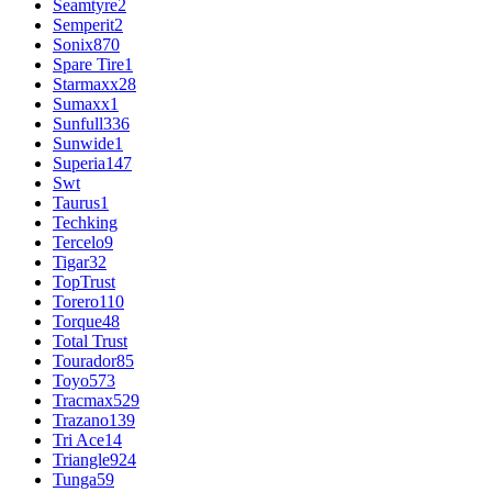
Seamtyre
2
Semperit
2
Sonix
870
Spare Tire
1
Starmaxx
28
Sumaxx
1
Sunfull
336
Sunwide
1
Superia
147
Swt
Taurus
1
Techking
Tercelo
9
Tigar
32
TopTrust
Torero
110
Torque
48
Total Trust
Tourador
85
Toyo
573
Tracmax
529
Trazano
139
Tri Ace
14
Triangle
924
Tunga
59