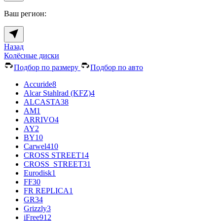
Ваш регион:
Назад
Колёсные диски
Подбор по размеру
Подбор по авто
Accuride
8
Alcar Stahlrad (KFZ)
4
ALCASTA
38
AM
1
ARRIVO
4
AY
2
BY
10
Carwel
410
CROSS STREET
14
CROSS_STREET
31
Eurodisk
1
FF
30
FR REPLICA
1
GR
34
Grizzly
3
iFree
912