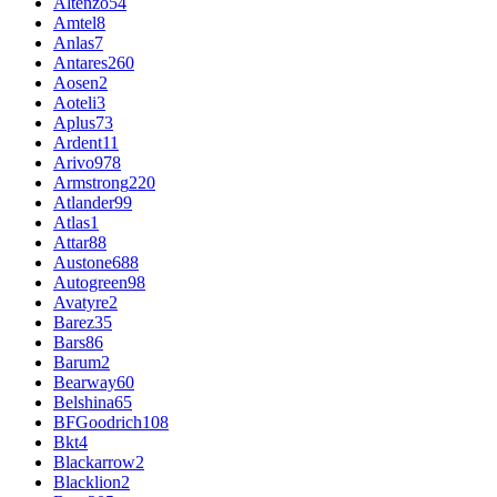
Altenzo
54
Amtel
8
Anlas
7
Antares
260
Aosen
2
Aoteli
3
Aplus
73
Ardent
11
Arivo
978
Armstrong
220
Atlander
99
Atlas
1
Attar
88
Austone
688
Autogreen
98
Avatyre
2
Barez
35
Bars
86
Barum
2
Bearway
60
Belshina
65
BFGoodrich
108
Bkt
4
Blackarrow
2
Blacklion
2