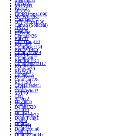
Megami
83
Boto
205
MOMO
1
Brics
2
NEO
59
Bridgestone
1090
NZ Wheels
1
Cachland
1
OFF-ROAD
36
Camso (Solideal)
ORW
3
Ceat
99
PDW
36
Centara
436
Race
11
ChaoYang
10
Renault
1
Comforser
134
Replay
1945
Compasal
489
REPLICA
2
Composit
Replica FR
4
Continental
2117
RepliKey
2
Contyre
39
RGW
28
Cooper
12
RoadWiz
1
Cordiant
728
RST
193
CrossLeader
1
SDT
9
CrossWind
3
SST
70
Cst
1
Steger
2
Davanti
5
Sunrise
1
Delinte
520
Tech
10
Delmax
5
Tech Line
32
Dong Feng
1
Topu
6
Double
1
Trebl
611
Doublecoin
8
Venti
101
DoubleStar
847