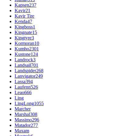
Kapsen
237
Kavir
21
Kavir Tire
Kenda
47
Kingboss
1
Kingnate
15
Kingtyre
3
Kormoran
10
Kumho
2301
Kustone
124
Landrock
3
Landsail
701
Landspider
268
Lanvigator
249
Lassa
394
Laufenn
526
Leao
666
Ling
LingLong
1055
Marcher
Marshal
308
Massimo
296
Matador
277
Maxam