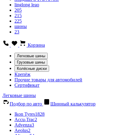
linglong leao
205
215
225
шины
23
Корзина
Легковые шины
Грузовые шины
Колёсные диски
Крепёж
Прочие товары для автомобилей
Сертификат
Легковые шины
Подбор по авто
Шинный калькулятор
Ikon Tyres
1828
Accu-Trac
2
Advenza
3
Aeolus
2