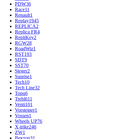
PDW
36
Race
11
Renault
1
Replay
1945
REPLICA
2
Replica FR
4
RepliKey
2
RGW
28
RoadWiz
1
RST
193
SDT
9
SST
70
Steger
2
Sunrise
1
Tech
10
Tech Line
32
Topu
6
Trebl
611
Venti
101
Vorsteiner
1
Vossen
1
Wheels UP
76
X-trike
246
ZW
1
Вектор
31