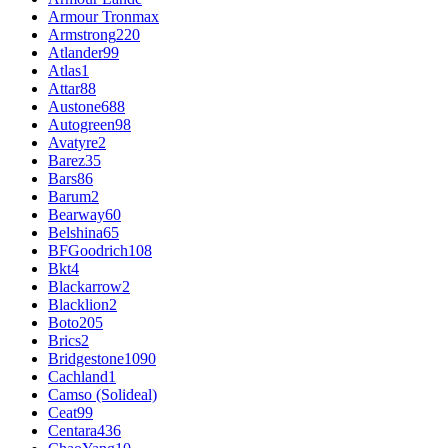
Armour Tronmax
Armstrong
220
Atlander
99
Atlas
1
Attar
88
Austone
688
Autogreen
98
Avatyre
2
Barez
35
Bars
86
Barum
2
Bearway
60
Belshina
65
BFGoodrich
108
Bkt
4
Blackarrow
2
Blacklion
2
Boto
205
Brics
2
Bridgestone
1090
Cachland
1
Camso (Solideal)
Ceat
99
Centara
436