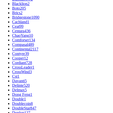
Blacklion
2
Boto
205
Brics
2
Bridgestone
1090
Cachland
1
Ceat
99
Centara
436
ChaoYang
10
Comforser
134
Compasal
489
Continental
2117
Contyre
39
Cooper
12
Cordiant
728
CrossLeader
1
CrossWind
3
Cst
1
Davanti
5
Delinte
520
Delmax
5
Dong Feng
1
Double
1
Doublecoin
8
DoubleStar
847
Dunlop
127