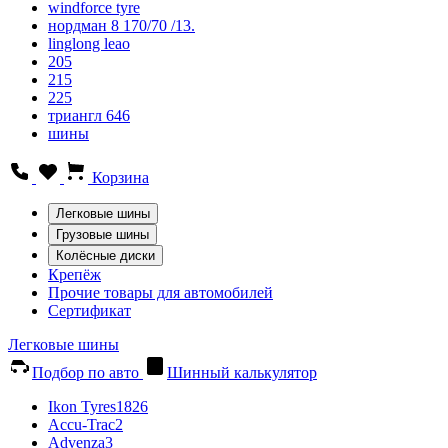
windforce tyre
нордман 8 170/70 /13.
linglong leao
205
215
225
триангл 646
шины
Корзина
Легковые шины
Грузовые шины
Колёсные диски
Крепёж
Прочие товары для автомобилей
Сертификат
Легковые шины
Подбор по авто
Шинный калькулятор
Ikon Tyres
1826
Accu-Trac
2
Advenza
3