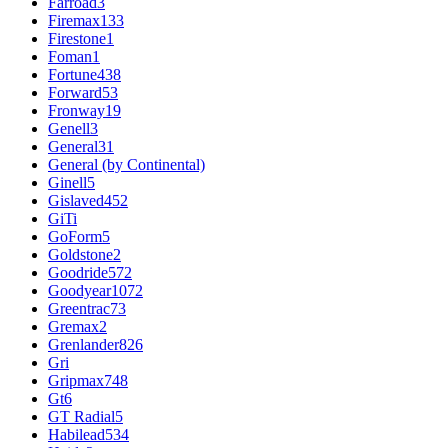
Farroad
3
Firemax
133
Firestone
1
Foman
1
Fortune
438
Forward
53
Fronway
19
Genell
3
General
31
General (by Continental)
Ginell
5
Gislaved
452
GiTi
GoForm
5
Goldstone
2
Goodride
572
Goodyear
1072
Greentrac
73
Gremax
2
Grenlander
826
Gri
Gripmax
748
Gt
6
GT Radial
5
Habilead
534