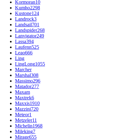
Kormoran
10
Kumho
2298
Kustone
124
Landrock
3
Landsail
701
Landspider
268
Lanvigator
249
Lassa
394
Laufenn
525
Leao
666
Ling
LingLong
1055
Marcher
Marshal
308
Massimo
296
Matador
277
Maxam
Maxtrek
6
Maxxis
1910
Mazzini
720
Meteor
1
Metzeler
11
Michelin
1968
Mileking
7
Mirage
655