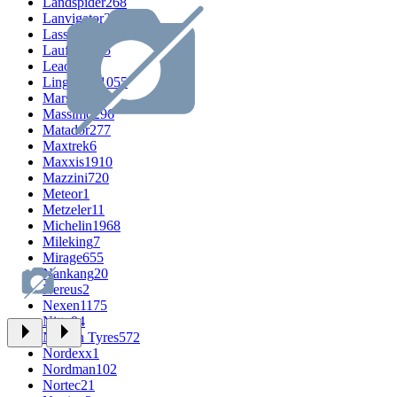
Landspider
268
Lanvigator
249
Lassa
394
Laufenn
525
Leao
666
LingLong
1055
Marshal
308
Massimo
296
Matador
277
Maxtrek
6
Maxxis
1910
Mazzini
720
Meteor
1
Metzeler
11
Michelin
1968
Mileking
7
Mirage
655
Nankang
20
Nereus
2
Nexen
1175
Nitto
94
Nokian Tyres
572
Nordexx
1
Nordman
102
Nortec
21