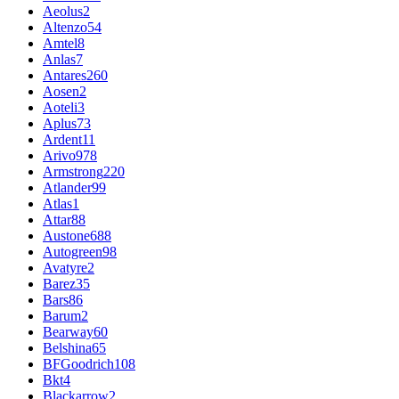
Aeolus
2
Altenzo
54
Amtel
8
Anlas
7
Antares
260
Aosen
2
Aoteli
3
Aplus
73
Ardent
11
Arivo
978
Armstrong
220
Atlander
99
Atlas
1
Attar
88
Austone
688
Autogreen
98
Avatyre
2
Barez
35
Bars
86
Barum
2
Bearway
60
Belshina
65
BFGoodrich
108
Bkt
4
Blackarrow
2