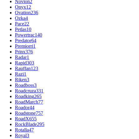
Novion
2
Onyx
12
Ovation
236
Ozka
4
Pace
22
Petlas
10
Powertrac
140
Predator
64
Premiorri
1
Prinx
376
Radar
1
Rapid
303
Rauffan
123
Razi
1
Riken
3
Roadboss
3
Roadcruza
331
Roadking
265
RoadMarch
77
Roador
44
Roadstone
757
RoadX
655
RockBlade
295
Rotalla
47
Royal
3