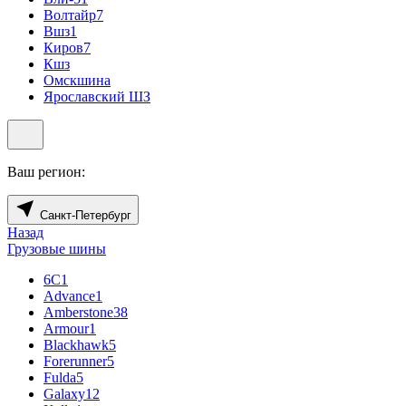
Волтайр
7
Вшз
1
Киров
7
Кшз
Омскшина
Ярославский ШЗ
Ваш регион:
Санкт-Петербург
Назад
Грузовые шины
6С
1
Advance
1
Amberstone
38
Armour
1
Blackhawk
5
Forerunner
5
Fulda
5
Galaxy
12