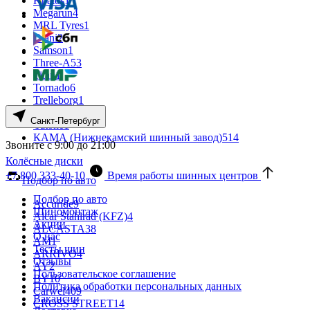
Kpatos
1
Megarun
4
MRL Tyres
1
Otani
2
Samson
1
Three-A
53
Titan
1
Tornado
6
Trelleborg
1
Yatai
7
Санкт-Петербург
Yatone
1
КАМА (Нижнекамский шинный завод)
514
Звоните с 9:00 до 21:00
Колёсные диски
+7 800 333-40-10
Время работы шинных центров
Подбор по авто
Подбор по авто
Accuride
9
Шиномонтаж
Alcar Stahlrad (KFZ)
4
Акции
ALCASTA
38
О нас
AM
1
Тесты шин
ARRIVO
4
Отзывы
AY
2
Пользовательское соглашение
BY
10
Политика обработки персональных данных
Carwel
409
Вакансии
CROSS STREET
14