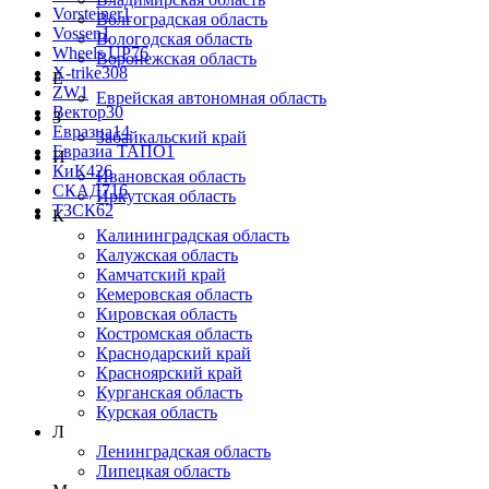
Vorsteiner
1
Волгоградская область
Vossen
1
Вологодская область
Wheels UP
76
Воронежская область
X-trike
308
Е
ZW
1
Еврейская автономная область
Вектор
30
З
Евразиа
14
Забайкальский край
Евразиа ТАПО
1
И
КиК
426
Ивановская область
СКАД
716
Иркутская область
ТЗСК
62
К
Калининградская область
Калужская область
Камчатский край
Кемеровская область
Кировская область
Костромская область
Краснодарский край
Красноярский край
Курганская область
Курская область
Л
Ленинградская область
Липецкая область