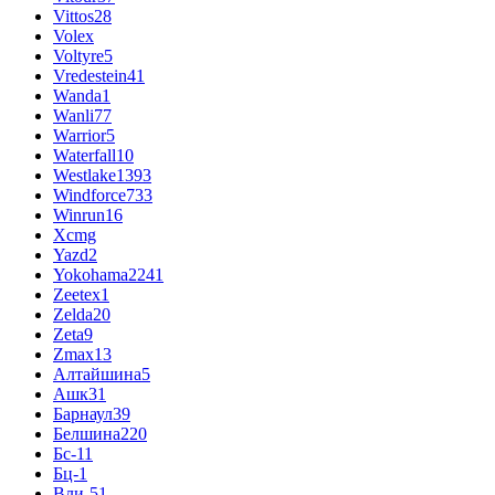
Vittos
28
Volex
Voltyre
5
Vredestein
41
Wanda
1
Wanli
77
Warrior
5
Waterfall
10
Westlake
1393
Windforce
733
Winrun
16
Xcmg
Yazd
2
Yokohama
2241
Zeetex
1
Zelda
20
Zeta
9
Zmax
13
Алтайшина
5
Ашк
31
Барнаул
39
Белшина
220
Бс-1
1
Бц-1
Вли-5
1