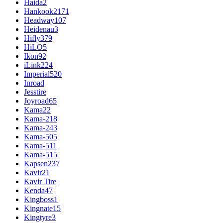
Haida
2
Hankook
2171
Headway
107
Heidenau
3
Hifly
379
HiLO
5
Ikon
92
iLink
224
Imperial
520
Inroad
Jesstire
Joyroad
65
Kama
22
Kama-218
Kama-243
Kama-505
Kama-511
Kama-515
Kapsen
237
Kavir
21
Kavir Tire
Kenda
47
Kingboss
1
Kingnate
15
Kingtyre
3