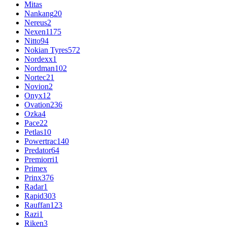
Mitas
Nankang
20
Nereus
2
Nexen
1175
Nitto
94
Nokian Tyres
572
Nordexx
1
Nordman
102
Nortec
21
Novion
2
Onyx
12
Ovation
236
Ozka
4
Pace
22
Petlas
10
Powertrac
140
Predator
64
Premiorri
1
Primex
Prinx
376
Radar
1
Rapid
303
Rauffan
123
Razi
1
Riken
3