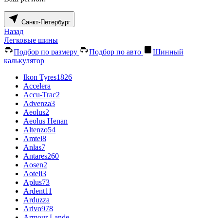
Санкт-Петербург
Назад
Легковые шины
Подбор по размеру
Подбор по авто
Шинный
калькулятор
Ikon Tyres
1826
Accelera
Accu-Trac
2
Advenza
3
Aeolus
2
Aeolus Henan
Altenzo
54
Amtel
8
Anlas
7
Antares
260
Aosen
2
Aoteli
3
Aplus
73
Ardent
11
Arduzza
Arivo
978
Armour Lande