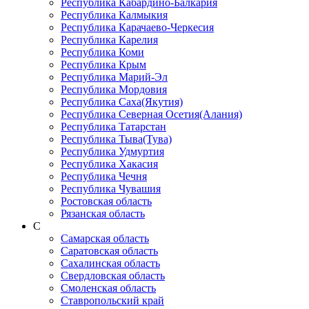
Республика Кабардино-Балкария
Республика Калмыкия
Республика Карачаево-Черкеcия
Республика Карелия
Республика Коми
Республика Крым
Республика Марий-Эл
Республика Мордовия
Республика Саха(Якутия)
Республика Северная Осетия(Алания)
Республика Татарстан
Республика Тыва(Тува)
Республика Удмуртия
Республика Хакасия
Республика Чечня
Республика Чувашия
Ростовская область
Рязанская область
С
Самарская область
Саратовская область
Сахалинская область
Свердловская область
Смоленская область
Ставропольский край