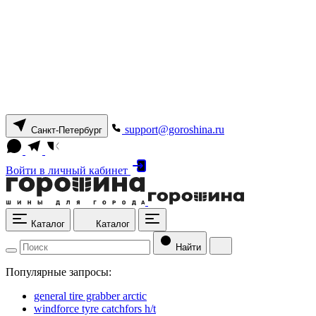
support@goroshina.ru
Санкт-Петербург
Войти
в личный кабинет
Каталог
Каталог
Найти
Популярные запросы:
general tire grabber arctic
windforce tyre catchfors h/t