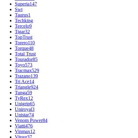
Superia
147
Swt
Taurus
1
Techking
Tercelo
9
Tigar
32
TopTrust
Torero
110
Torque
48
Total Trust
Tourador
85
Toyo
573
Tracmax
529
Trazano
139
Tri Ace
14
Triangle
924
Tunga
59
TyRex
12
Unigrip
65
Uniroyal
3
Unistar
74
Venom Power
84
Viatti
476
Vinmax
12
Vitour
37