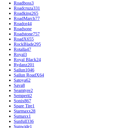
Roadboss
3
Roadcruza
331
Roadking
265
RoadMarch
77
Roador
44
Roadsone
Roadstone
757
RoadX
655
RockBlade
295
Rotalla
47
Royal
3
Royal Black
24
Rydanz
201
Sailun
1046
Sailun RoadX
64
Satoya
62
Sava
8
Seamtyre
2
Semperit
2
Sonix
867
Spare Tire
1
Starmaxx
28
Sumaxx
1
Sunfull
336
Sunwide
1