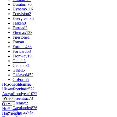
Duraturn
70
Dynamo
116
Ecovision
2
Evergreen
86
Falken
8
Farroad
3
Firemax
133
Firestone
1
Foman
1
Fortune
438
Forward
53
Fronway
19
Genell
3
General
31
Ginell
5
Gislaved
452
GoForm
5
Подбор по авто
Goldstone
2
Шиномонтаж
Goodride
572
Акции
Goodyear
1072
Greentrac
73
О нас
Gremax
2
О нас
Grenlander
826
Новости
Gripmax
748
Партнёрам