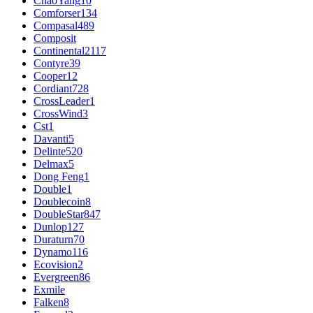
ChaoYang
10
Comforser
134
Compasal
489
Composit
Continental
2117
Contyre
39
Cooper
12
Cordiant
728
CrossLeader
1
CrossWind
3
Cst
1
Davanti
5
Delinte
520
Delmax
5
Dong Feng
1
Double
1
Doublecoin
8
DoubleStar
847
Dunlop
127
Duraturn
70
Dynamo
116
Ecovision
2
Evergreen
86
Exmile
Falken
8