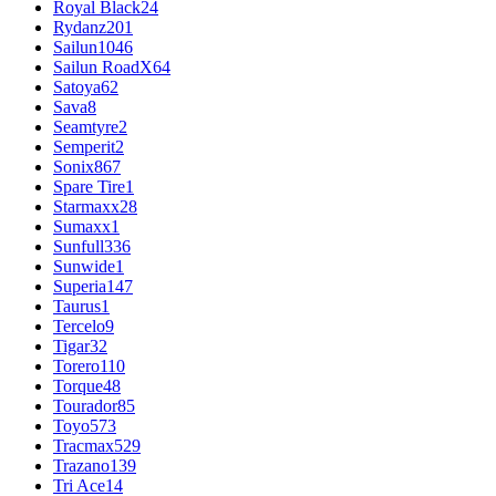
Royal Black
24
Rydanz
201
Sailun
1046
Sailun RoadX
64
Satoya
62
Sava
8
Seamtyre
2
Semperit
2
Sonix
867
Spare Tire
1
Starmaxx
28
Sumaxx
1
Sunfull
336
Sunwide
1
Superia
147
Taurus
1
Tercelo
9
Tigar
32
Torero
110
Torque
48
Tourador
85
Toyo
573
Tracmax
529
Trazano
139
Tri Ace
14