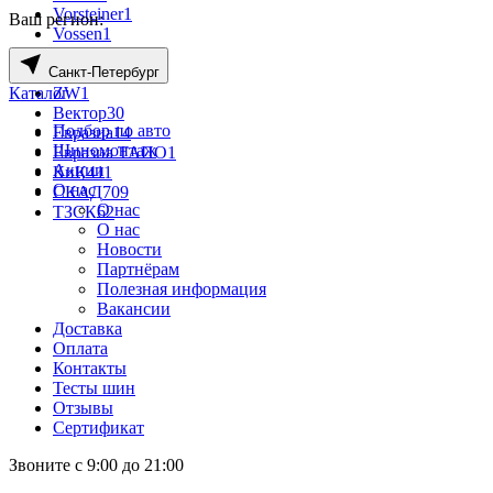
Vorsteiner
1
Ваш регион:
Vossen
1
Wheels UP
76
Санкт-Петербург
X-trike
250
Каталог
ZW
1
Вектор
30
Подбор по авто
Евразиа
14
Шиномонтаж
Евразиа ТАПО
1
Акции
КиК
411
О нас
СКАД
709
О нас
ТЗСК
62
О нас
Новости
Партнёрам
Полезная информация
Вакансии
Доставка
Оплата
Контакты
Тесты шин
Отзывы
Сертификат
Звоните с 9:00 до 21:00