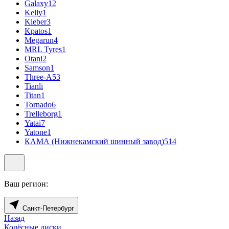
Galaxy
12
Kelly
1
Kleber
3
Kpatos
1
Megarun
4
MRL Tyres
1
Otani
2
Samson
1
Three-A
53
Tianli
Titan
1
Tornado
6
Trelleborg
1
Yatai
7
Yatone
1
КАМА (Нижнекамский шинный завод)
514
Ваш регион:
Санкт-Петербург
Назад
Колёсные диски