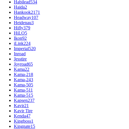
Habilead
534
Haida
2
Hankook
2171
Headway
107
Heidenau
3
Hifly
379
HiLO
5
Ikon
92
iLink
224
Imperial
520
Inroad
Jesstire
Joyroad
65
Kama
22
Kama-218
Kama-243
Kama-505
Kama-511
Kama-515
Kapsen
237
Kavir
21
Kavir Tire
Kenda
47
Kingboss
1
Kingnate
15