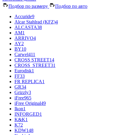
Подбор по размеру
Подбор по авто
Accuride
9
Alcar Stahlrad (KFZ)
4
ALCASTA
38
AM
1
ARRIVO
4
AY
2
BY
10
Carwel
411
CROSS STREET
14
CROSS_STREET
31
Eurodisk
1
FF
33
FR REPLICA
1
GR
34
Grizzly
3
iFree
965
iFree Original
49
Ikon
1
INFORGED
1
K&K
1
K7
2
KDW
148