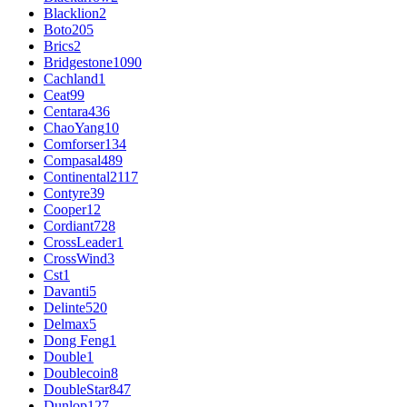
Blacklion
2
Boto
205
Brics
2
Bridgestone
1090
Cachland
1
Ceat
99
Centara
436
ChaoYang
10
Comforser
134
Compasal
489
Continental
2117
Contyre
39
Cooper
12
Cordiant
728
CrossLeader
1
CrossWind
3
Cst
1
Davanti
5
Delinte
520
Delmax
5
Dong Feng
1
Double
1
Doublecoin
8
DoubleStar
847
Dunlop
127