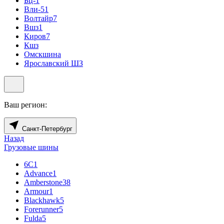
Бц-1
Вли-5
1
Волтайр
7
Вшз
1
Киров
7
Кшз
Омскшина
Ярославский ШЗ
Ваш регион:
Санкт-Петербург
Назад
Грузовые шины
6С
1
Advance
1
Amberstone
38
Armour
1
Blackhawk
5
Forerunner
5
Fulda
5