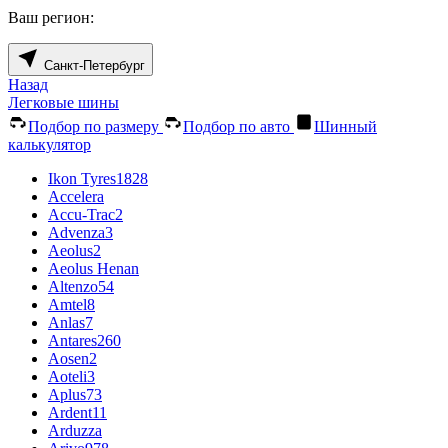
Ваш регион:
Санкт-Петербург
Назад
Легковые шины
Подбор по размеру
Подбор по авто
Шинный
калькулятор
Ikon Tyres
1828
Accelera
Accu-Trac
2
Advenza
3
Aeolus
2
Aeolus Henan
Altenzo
54
Amtel
8
Anlas
7
Antares
260
Aosen
2
Aoteli
3
Aplus
73
Ardent
11
Arduzza