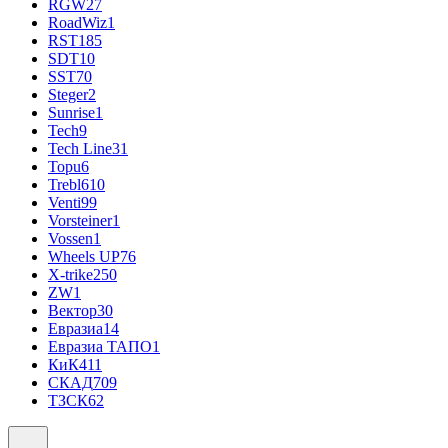
RGW
27
RoadWiz
1
RST
185
SDT
10
SST
70
Steger
2
Sunrise
1
Tech
9
Tech Line
31
Topu
6
Trebl
610
Venti
99
Vorsteiner
1
Vossen
1
Wheels UP
76
X-trike
250
ZW
1
Вектор
30
Евразиа
14
Евразиа ТАПО
1
КиК
411
СКАД
709
ТЗСК
62