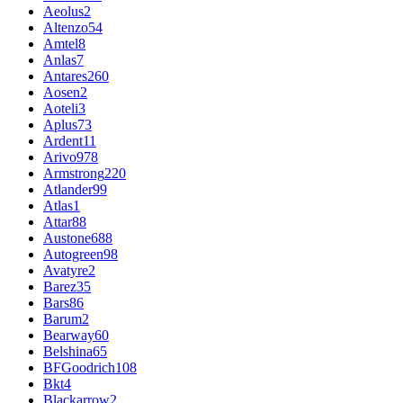
Aeolus
2
Altenzo
54
Amtel
8
Anlas
7
Antares
260
Aosen
2
Aoteli
3
Aplus
73
Ardent
11
Arivo
978
Armstrong
220
Atlander
99
Atlas
1
Attar
88
Austone
688
Autogreen
98
Avatyre
2
Barez
35
Bars
86
Barum
2
Bearway
60
Belshina
65
BFGoodrich
108
Bkt
4
Blackarrow
2