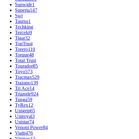
Sunwide
1
Superia
147
Swt
Taurus
1
Techking
Tercelo
9
Tigar
32
TopTrust
Torero
110
Torque
48
Total Trust
Tourador
85
Toyo
573
Tracmax
529
Trazano
139
Tri Ace
14
Triangle
924
Tunga
59
TyRex
12
Unigrip
65
Uniroyal
3
Unistar
74
Venom Power
84
Viatti
476
Vinmax
12