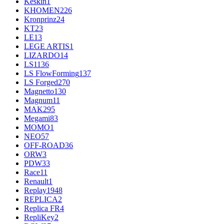
Keskin
1
KHOMEN
226
Kronprinz
24
KT
23
LE
13
LEGE ARTIS
1
LIZARDO
14
LS
1136
LS FlowForming
137
LS Forged
270
Magnetto
130
Magnum
11
MAK
295
Megami
83
MOMO
1
NEO
57
OFF-ROAD
36
ORW
3
PDW
33
Race
11
Renault
1
Replay
1948
REPLICA
2
Replica FR
4
RepliKey
2