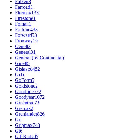
Falken
8
Farroad
3
Firemax
133
Firestone
1
Foman
1
Fortune
438
Forward
53
Fronway
19
Genell
3
General
31
General (by Continental)
Ginell
5
Gislaved
452
GiTi
GoForm
5
Goldstone
2
Goodride
572
Goodyear
1072
Greentrac
73
Gremax
2
Grenlander
826
Gri
Gripmax
748
Gt
6
GT Radial
5