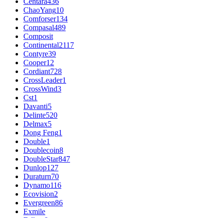
Centara
436
ChaoYang
10
Comforser
134
Compasal
489
Composit
Continental
2117
Contyre
39
Cooper
12
Cordiant
728
CrossLeader
1
CrossWind
3
Cst
1
Davanti
5
Delinte
520
Delmax
5
Dong Feng
1
Double
1
Doublecoin
8
DoubleStar
847
Dunlop
127
Duraturn
70
Dynamo
116
Ecovision
2
Evergreen
86
Exmile