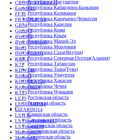
Республика Ингушетия
CROSS_STREET
31
Республика Кабардино-Балкария
Eurodisk
1
Республика Калмыкия
FF
33
Республика Карачаево-Черкеcия
FR REPLICA
1
Республика Карелия
GR
34
Республика Коми
Grizzly
3
Республика Крым
iFree
965
Республика Марий-Эл
iFree Original
49
Республика Мордовия
Ikon
1
Республика Саха(Якутия)
INFORGED
1
Республика Северная Осетия(Алания)
K&K
1
Республика Татарстан
K7
2
Республика Тыва(Тува)
KDW
148
Республика Удмуртия
Keskin
1
Республика Хакасия
KHOMEN
226
Республика Чечня
Kronprinz
24
Республика Чувашия
KT
23
Ростовская область
LE
13
Рязанская область
LEGE ARTIS
1
С
LIZARDO
14
Самарская область
LS
1136
Саратовская область
LS FlowForming
137
Сахалинская область
LS Forged
270
Свердловская область
Magnetto
130
Смоленская область
Magnum
11