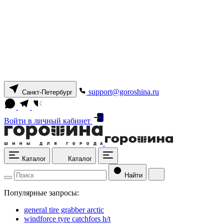
support@goroshina.ru
Санкт-Петербург
Войти
в личный кабинет
Каталог
Каталог
Найти
Популярные запросы:
general tire grabber arctic
windforce tyre catchfors h/t