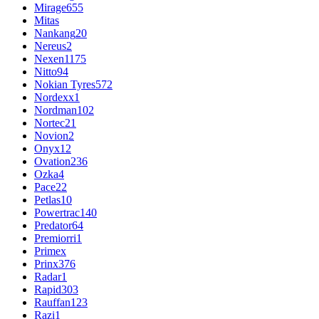
Mirage
655
Mitas
Nankang
20
Nereus
2
Nexen
1175
Nitto
94
Nokian Tyres
572
Nordexx
1
Nordman
102
Nortec
21
Novion
2
Onyx
12
Ovation
236
Ozka
4
Pace
22
Petlas
10
Powertrac
140
Predator
64
Premiorri
1
Primex
Prinx
376
Radar
1
Rapid
303
Rauffan
123
Razi
1