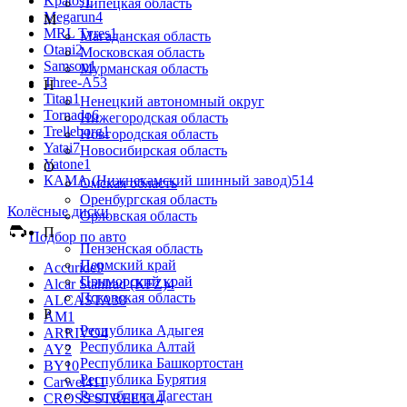
Kpatos
1
Липецкая область
Megarun
4
М
MRL Tyres
1
Магаданская область
Otani
2
Московская область
Samson
1
Мурманская область
Three-A
53
Н
Titan
1
Ненецкий автономный округ
Tornado
6
Нижегородская область
Trelleborg
1
Новгородская область
Yatai
7
Новосибирская область
Yatone
1
О
КАМА (Нижнекамский шинный завод)
514
Омская область
Оренбургская область
Колёсные диски
Орловская область
П
Подбор по авто
Пензенская область
Пермский край
Accuride
9
Приморский край
Alcar Stahlrad (KFZ)
4
Псковская область
ALCASTA
38
Р
AM
1
Республика Адыгея
ARRIVO
4
Республика Алтай
AY
2
Республика Башкортостан
BY
10
Республика Бурятия
Carwel
411
Республика Дагестан
CROSS STREET
14