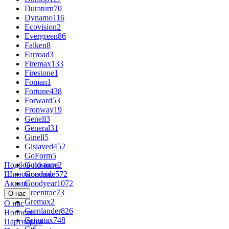
Duraturn
70
Dynamo
116
Ecovision
2
Evergreen
86
Falken
8
Farroad
3
Firemax
133
Firestone
1
Foman
1
Fortune
438
Forward
53
Fronway
19
Genell
3
General
31
Ginell
5
Gislaved
452
GoForm
5
Подбор по авто
Goldstone
2
Шиномонтаж
Goodride
572
Акции
Goodyear
1072
Greentrac
73
О нас
Gremax
2
О нас
Grenlander
826
Новости
Gripmax
748
Партнёрам