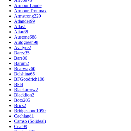
Arivo
978
Armour Lande
Armour Tronmax
Armstrong
220
Atlander
99
Atlas
1
Attar
88
Austone
688
Autogreen
98
Avatyre
2
Barez
35
Bars
86
Barum
2
Bearway
60
Belshina
65
BFGoodrich
108
Bkt
4
Blackarrow
2
Blacklion
2
Boto
205
Brics
2
Bridgestone
1090
Cachland
1
Camso (Solideal)
Ceat
99