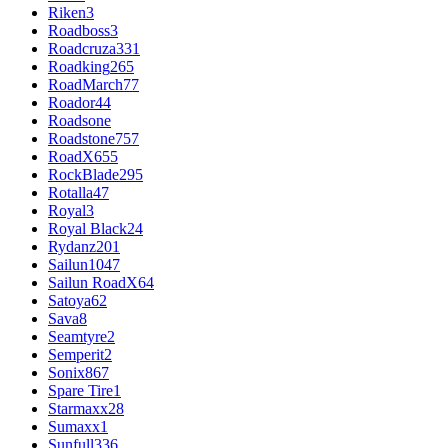
Riken
3
Roadboss
3
Roadcruza
331
Roadking
265
RoadMarch
77
Roador
44
Roadsone
Roadstone
757
RoadX
655
RockBlade
295
Rotalla
47
Royal
3
Royal Black
24
Rydanz
201
Sailun
1047
Sailun RoadX
64
Satoya
62
Sava
8
Seamtyre
2
Semperit
2
Sonix
867
Spare Tire
1
Starmaxx
28
Sumaxx
1
Sunfull
336