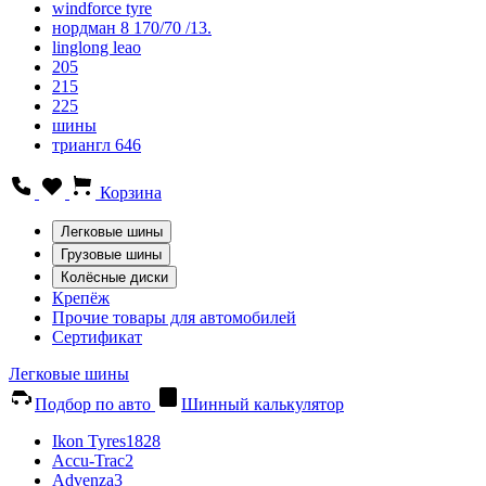
windforce tyre
нордман 8 170/70 /13.
linglong leao
205
215
225
шины
триангл 646
Корзина
Легковые шины
Грузовые шины
Колёсные диски
Крепёж
Прочие товары для автомобилей
Сертификат
Легковые шины
Подбор по авто
Шинный калькулятор
Ikon Tyres
1828
Accu-Trac
2
Advenza
3