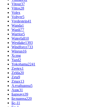
Vitour
37
Vittos
28
Volex
Voltyre
5
Vredestein
41
Wanda
1
Wanli
77
Warrior
5
Waterfall
10
Westlake
1393
Windforce
733
Winrun
16
Xcmg
Yazd
2
Yokohama
2241
Zeetex
1
Zelda
20
Zeta
9
Zmax
13
Алтайшина
5
Ашк
31
Барнаул
39
Белшина
220
Бс-1
1