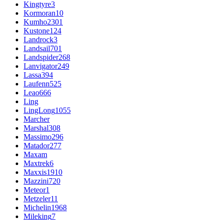
Kingtyre
3
Kormoran
10
Kumho
2301
Kustone
124
Landrock
3
Landsail
701
Landspider
268
Lanvigator
249
Lassa
394
Laufenn
525
Leao
666
Ling
LingLong
1055
Marcher
Marshal
308
Massimo
296
Matador
277
Maxam
Maxtrek
6
Maxxis
1910
Mazzini
720
Meteor
1
Metzeler
11
Michelin
1968
Mileking
7