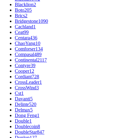
Blacklion
2
Boto
205
Brics
2
Bridgestone
1090
Cachland
1
Ceat
99
Centara
436
ChaoYang
10
Comforser
134
Compasal
489
Continental
2117
Contyre
39
Cooper
12
Cordiant
728
CrossLeader
1
CrossWind
3
Cst
1
Davanti
5
Delinte
520
Delmax
5
Dong Feng
1
Double
1
Doublecoin
8
DoubleStar
847
Dunlop
127