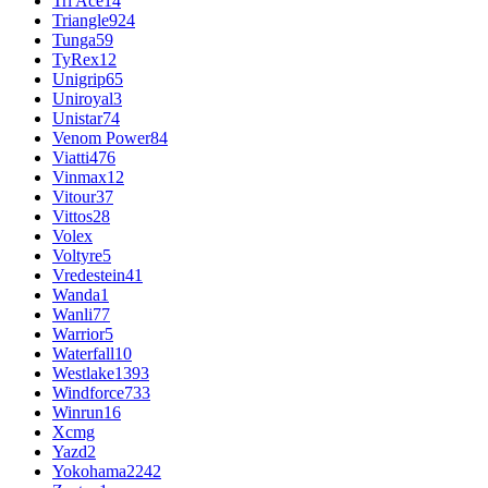
Tri Ace
14
Triangle
924
Tunga
59
TyRex
12
Unigrip
65
Uniroyal
3
Unistar
74
Venom Power
84
Viatti
476
Vinmax
12
Vitour
37
Vittos
28
Volex
Voltyre
5
Vredestein
41
Wanda
1
Wanli
77
Warrior
5
Waterfall
10
Westlake
1393
Windforce
733
Winrun
16
Xcmg
Yazd
2
Yokohama
2242