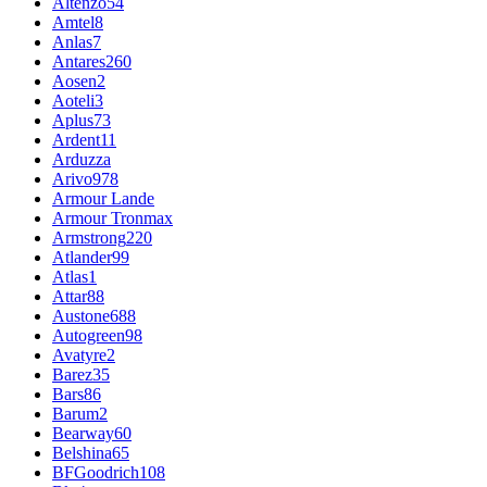
Altenzo
54
Amtel
8
Anlas
7
Antares
260
Aosen
2
Aoteli
3
Aplus
73
Ardent
11
Arduzza
Arivo
978
Armour Lande
Armour Tronmax
Armstrong
220
Atlander
99
Atlas
1
Attar
88
Austone
688
Autogreen
98
Avatyre
2
Barez
35
Bars
86
Barum
2
Bearway
60
Belshina
65
BFGoodrich
108