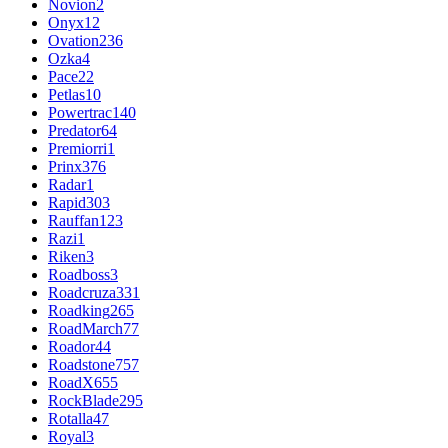
Novion
2
Onyx
12
Ovation
236
Ozka
4
Pace
22
Petlas
10
Powertrac
140
Predator
64
Premiorri
1
Prinx
376
Radar
1
Rapid
303
Rauffan
123
Razi
1
Riken
3
Roadboss
3
Roadcruza
331
Roadking
265
RoadMarch
77
Roador
44
Roadstone
757
RoadX
655
RockBlade
295
Rotalla
47
Royal
3