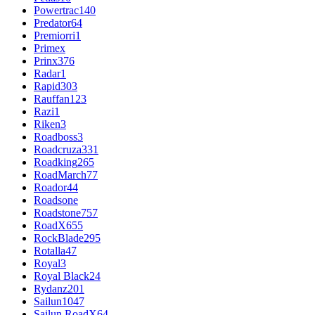
Powertrac
140
Predator
64
Premiorri
1
Primex
Prinx
376
Radar
1
Rapid
303
Rauffan
123
Razi
1
Riken
3
Roadboss
3
Roadcruza
331
Roadking
265
RoadMarch
77
Roador
44
Roadsone
Roadstone
757
RoadX
655
RockBlade
295
Rotalla
47
Royal
3
Royal Black
24
Rydanz
201
Sailun
1047
Sailun RoadX
64