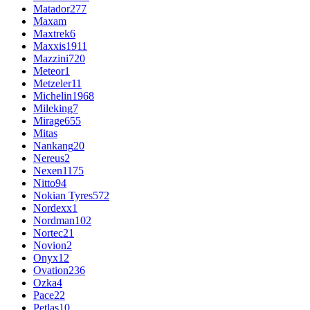
Matador
277
Maxam
Maxtrek
6
Maxxis
1911
Mazzini
720
Meteor
1
Metzeler
11
Michelin
1968
Mileking
7
Mirage
655
Mitas
Nankang
20
Nereus
2
Nexen
1175
Nitto
94
Nokian Tyres
572
Nordexx
1
Nordman
102
Nortec
21
Novion
2
Onyx
12
Ovation
236
Ozka
4
Pace
22
Petlas
10