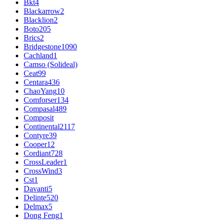
Bkt
4
Blackarrow
2
Blacklion
2
Boto
205
Brics
2
Bridgestone
1090
Cachland
1
Camso (Solideal)
Ceat
99
Centara
436
ChaoYang
10
Comforser
134
Compasal
489
Composit
Continental
2117
Contyre
39
Cooper
12
Cordiant
728
CrossLeader
1
CrossWind
3
Cst
1
Davanti
5
Delinte
520
Delmax
5
Dong Feng
1