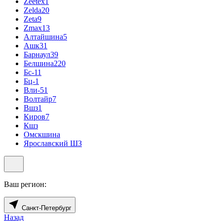
Zeetex
1
Zelda
20
Zeta
9
Zmax
13
Алтайшина
5
Ашк
31
Барнаул
39
Белшина
220
Бс-1
1
Бц-1
Вли-5
1
Волтайр
7
Вшз
1
Киров
7
Кшз
Омскшина
Ярославский ШЗ
Ваш регион:
Санкт-Петербург
Назад