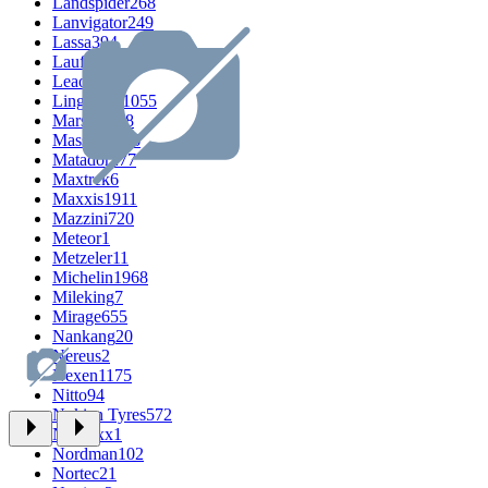
Landspider
268
Lanvigator
249
Lassa
394
Laufenn
526
Leao
666
LingLong
1055
Marshal
308
Massimo
296
Matador
277
Maxtrek
6
Maxxis
1911
Mazzini
720
Meteor
1
Metzeler
11
Michelin
1968
Mileking
7
Mirage
655
Nankang
20
Nereus
2
Nexen
1175
Nitto
94
Nokian Tyres
572
Nordexx
1
Nordman
102
Nortec
21