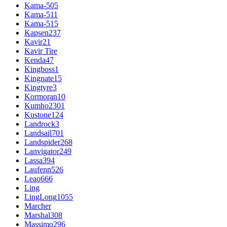
Kama-505
Kama-511
Kama-515
Kapsen
237
Kavir
21
Kavir Tire
Kenda
47
Kingboss
1
Kingnate
15
Kingtyre
3
Kormoran
10
Kumho
2301
Kustone
124
Landrock
3
Landsail
701
Landspider
268
Lanvigator
249
Lassa
394
Laufenn
526
Leao
666
Ling
LingLong
1055
Marcher
Marshal
308
Massimo
296