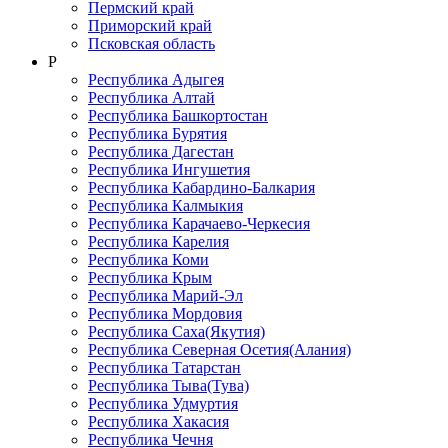
Пермский край
Приморский край
Псковская область
Р
Республика Адыгея
Республика Алтай
Республика Башкортостан
Республика Бурятия
Республика Дагестан
Республика Ингушетия
Республика Кабардино-Балкария
Республика Калмыкия
Республика Карачаево-Черкеcия
Республика Карелия
Республика Коми
Республика Крым
Республика Марий-Эл
Республика Мордовия
Республика Саха(Якутия)
Республика Северная Осетия(Алания)
Республика Татарстан
Республика Тыва(Тува)
Республика Удмуртия
Республика Хакасия
Республика Чечня