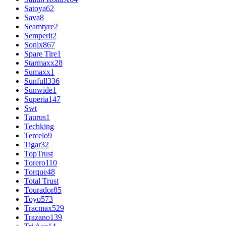
Satoya
62
Sava
8
Seamtyre
2
Semperit
2
Sonix
867
Spare Tire
1
Starmaxx
28
Sumaxx
1
Sunfull
336
Sunwide
1
Superia
147
Swt
Taurus
1
Techking
Tercelo
9
Tigar
32
TopTrust
Torero
110
Torque
48
Total Trust
Tourador
85
Toyo
573
Tracmax
529
Trazano
139