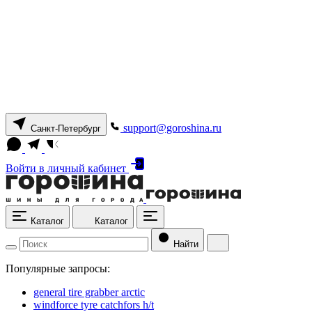
support@goroshina.ru
Санкт-Петербург
Войти
в личный кабинет
Каталог
Каталог
Найти
Популярные запросы:
general tire grabber arctic
windforce tyre catchfors h/t