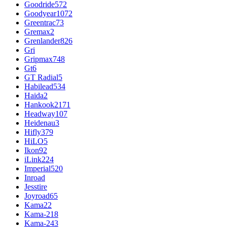
Goodride
572
Goodyear
1072
Greentrac
73
Gremax
2
Grenlander
826
Gri
Gripmax
748
Gt
6
GT Radial
5
Habilead
534
Haida
2
Hankook
2171
Headway
107
Heidenau
3
Hifly
379
HiLO
5
Ikon
92
iLink
224
Imperial
520
Inroad
Jesstire
Joyroad
65
Kama
22
Kama-218
Kama-243