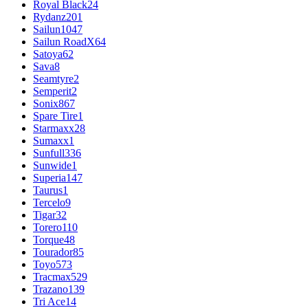
Royal Black
24
Rydanz
201
Sailun
1047
Sailun RoadX
64
Satoya
62
Sava
8
Seamtyre
2
Semperit
2
Sonix
867
Spare Tire
1
Starmaxx
28
Sumaxx
1
Sunfull
336
Sunwide
1
Superia
147
Taurus
1
Tercelo
9
Tigar
32
Torero
110
Torque
48
Tourador
85
Toyo
573
Tracmax
529
Trazano
139
Tri Ace
14