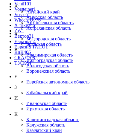
Venti
101
А
Vorsteiner
1
Алтайский край
Vossen
1
Амурская область
Wheels UP
76
Архангельская область
X-trike
246
Астраханская область
ZW
1
Б
Вектор
31
Белгородская область
Евразиа
14
Брянская область
Евразиа ТАПО
1
В
КиК
406
Владимирская область
СКАД
708
Волгоградская область
ТЗСК
64
Вологодская область
Воронежская область
Е
Еврейская автономная область
З
Забайкальский край
И
Ивановская область
Иркутская область
К
Калининградская область
Калужская область
Камчатский край