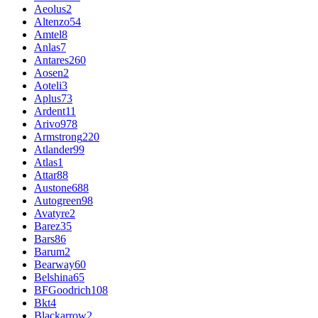
Aeolus
2
Altenzo
54
Amtel
8
Anlas
7
Antares
260
Aosen
2
Aoteli
3
Aplus
73
Ardent
11
Arivo
978
Armstrong
220
Atlander
99
Atlas
1
Attar
88
Austone
688
Autogreen
98
Avatyre
2
Barez
35
Bars
86
Barum
2
Bearway
60
Belshina
65
BFGoodrich
108
Bkt
4
Blackarrow
2