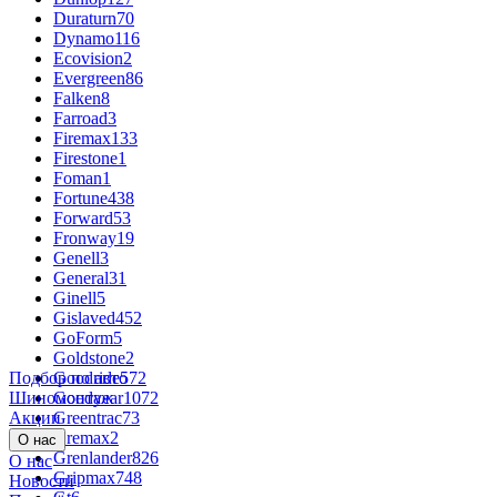
Duraturn
70
Dynamo
116
Ecovision
2
Evergreen
86
Falken
8
Farroad
3
Firemax
133
Firestone
1
Foman
1
Fortune
438
Forward
53
Fronway
19
Genell
3
General
31
Ginell
5
Gislaved
452
GoForm
5
Goldstone
2
Подбор по авто
Goodride
572
Шиномонтаж
Goodyear
1072
Акции
Greentrac
73
Gremax
2
О нас
Grenlander
826
О нас
Gripmax
748
Новости