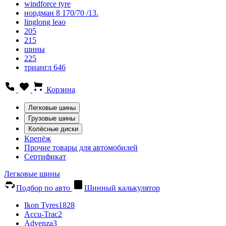
windforce tyre
нордман 8 170/70 /13.
linglong leao
205
215
шины
225
триангл 646
Корзина
Легковые шины
Грузовые шины
Колёсные диски
Крепёж
Прочие товары для автомобилей
Сертификат
Легковые шины
Подбор по авто
Шинный калькулятор
Ikon Tyres
1828
Accu-Trac
2
Advenza
3