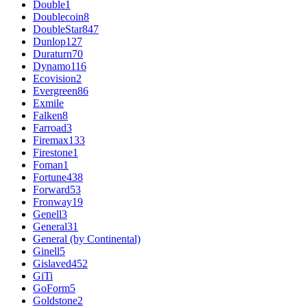
Double
1
Doublecoin
8
DoubleStar
847
Dunlop
127
Duraturn
70
Dynamo
116
Ecovision
2
Evergreen
86
Exmile
Falken
8
Farroad
3
Firemax
133
Firestone
1
Foman
1
Fortune
438
Forward
53
Fronway
19
Genell
3
General
31
General (by Continental)
Ginell
5
Gislaved
452
GiTi
GoForm
5
Goldstone
2