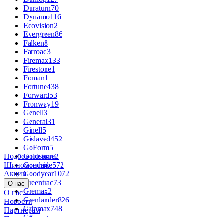
Duraturn
70
Dynamo
116
Ecovision
2
Evergreen
86
Falken
8
Farroad
3
Firemax
133
Firestone
1
Foman
1
Fortune
438
Forward
53
Fronway
19
Genell
3
General
31
Ginell
5
Gislaved
452
GoForm
5
Подбор по авто
Goldstone
2
Шиномонтаж
Goodride
572
Акции
Goodyear
1072
Greentrac
73
О нас
Gremax
2
О нас
Grenlander
826
Новости
Gripmax
748
Партнёрам