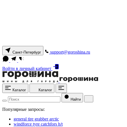
support@goroshina.ru
Санкт-Петербург
Войти
в личный кабинет
Каталог
Каталог
Найти
Популярные запросы:
general tire grabber arctic
windforce tyre catchfors h/t