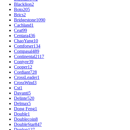
Blacklion
2
Boto
205
Brics
2
Bridgestone
1090
Cachland
1
Ceat
99
Centara
436
ChaoYang
10
Comforser
134
Compasal
489
Continental
2117
Contyre
39
Cooper
12
Cordiant
728
CrossLeader
1
CrossWind
3
Cst
1
Davanti
5
Delinte
520
Delmax
5
Dong Feng
1
Double
1
Doublecoin
8
DoubleStar
847
Dunlop
127