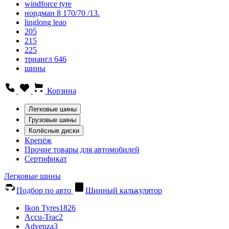
windforce tyre
нордман 8 170/70 /13.
linglong leao
205
215
225
триангл 646
шины
Корзина
Легковые шины
Грузовые шины
Колёсные диски
Крепёж
Прочие товары для автомобилей
Сертификат
Легковые шины
Подбор по авто
Шинный калькулятор
Ikon Tyres
1826
Accu-Trac
2
Advenza
3