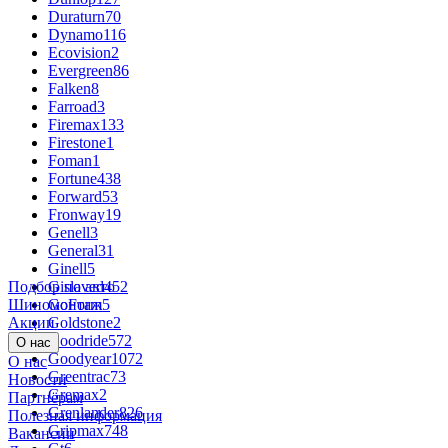
Duraturn
70
Dynamo
116
Ecovision
2
Evergreen
86
Falken
8
Farroad
3
Firemax
133
Firestone
1
Foman
1
Fortune
438
Forward
53
Fronway
19
Genell
3
General
31
Ginell
5
Подбор по авто
Gislaved
452
Шиномонтаж
GoForm
5
Акции
Goldstone
2
Goodride
572
О нас
Goodyear
1072
О нас
Greentrac
73
Новости
Gremax
2
Партнёрам
Grenlander
826
Полезная информация
Gripmax
748
Вакансии