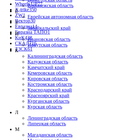
Wheels UP
77
Воронежская область
X-trike
350
Е
ZW
1
Еврейская автономная область
Вектор
30
З
Евразиа
14
Забайкальский край
Евразиа ТАПО
1
И
КиК
438
Ивановская область
СКАД
716
Иркутская область
ТЗСК
61
К
Калининградская область
Калужская область
Камчатский край
Кемеровская область
Кировская область
Костромская область
Краснодарский край
Красноярский край
Курганская область
Курская область
Л
Ленинградская область
Липецкая область
М
Магаданская область