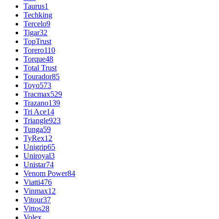
Taurus
1
Techking
Tercelo
9
Tigar
32
TopTrust
Torero
110
Torque
48
Total Trust
Tourador
85
Toyo
573
Tracmax
529
Trazano
139
Tri Ace
14
Triangle
923
Tunga
59
TyRex
12
Unigrip
65
Uniroyal
3
Unistar
74
Venom Power
84
Viatti
476
Vinmax
12
Vitour
37
Vittos
28
Volex