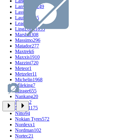
Landspider
268
Lanvigator
249
Lassa
394
Laufenn
525
Leao
666
LingLong
1055
Marshal
308
Massimo
296
Matador
277
Maxtrek
6
Maxxis
1910
Mazzini
720
Meteor
1
Metzeler
11
Michelin
1968
Mileking
7
Mirage
655
Nankang
20
Nereus
2
Nexen
1175
Nitto
94
Nokian Tyres
572
Nordexx
1
Nordman
102
Nortec
21