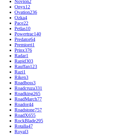
Novion
2
Onyx
12
Ovation
236
Ozka
4
Pace
22
Petlas
10
Powertrac
140
Predator
64
Premiorri
1
Prinx
376
Radar
1
Rapid
303
Rauffan
123
Razi
1
Riken
3
Roadboss
3
Roadcruza
331
Roadking
265
RoadMarch
77
Roador
44
Roadstone
757
RoadX
655
RockBlade
295
Rotalla
47
Royal
3