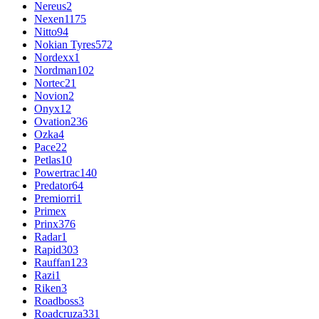
Nereus
2
Nexen
1175
Nitto
94
Nokian Tyres
572
Nordexx
1
Nordman
102
Nortec
21
Novion
2
Onyx
12
Ovation
236
Ozka
4
Pace
22
Petlas
10
Powertrac
140
Predator
64
Premiorri
1
Primex
Prinx
376
Radar
1
Rapid
303
Rauffan
123
Razi
1
Riken
3
Roadboss
3
Roadcruza
331