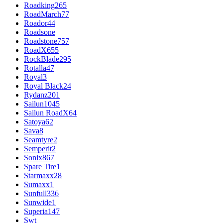
Roadking
265
RoadMarch
77
Roador
44
Roadsone
Roadstone
757
RoadX
655
RockBlade
295
Rotalla
47
Royal
3
Royal Black
24
Rydanz
201
Sailun
1045
Sailun RoadX
64
Satoya
62
Sava
8
Seamtyre
2
Semperit
2
Sonix
867
Spare Tire
1
Starmaxx
28
Sumaxx
1
Sunfull
336
Sunwide
1
Superia
147
Swt