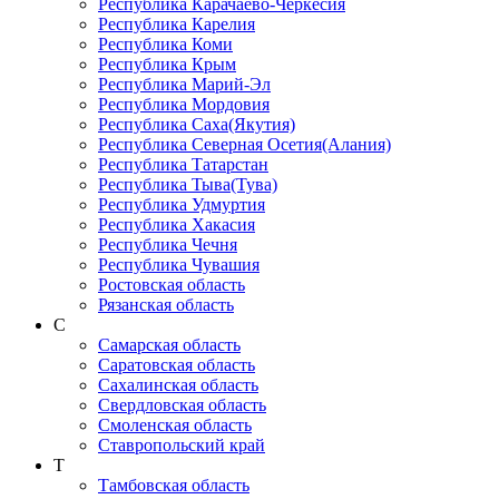
Республика Карачаево-Черкеcия
Республика Карелия
Республика Коми
Республика Крым
Республика Марий-Эл
Республика Мордовия
Республика Саха(Якутия)
Республика Северная Осетия(Алания)
Республика Татарстан
Республика Тыва(Тува)
Республика Удмуртия
Республика Хакасия
Республика Чечня
Республика Чувашия
Ростовская область
Рязанская область
С
Самарская область
Саратовская область
Сахалинская область
Свердловская область
Смоленская область
Ставропольский край
Т
Тамбовская область