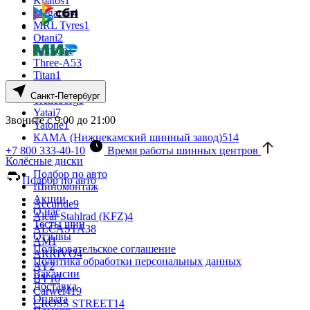
Kpatos
1
Megarun
4
MRL Tyres
1
Otani
2
Samson
1
Three-A
53
Titan
1
Tornado
6
Санкт-Петербург
Trelleborg
1
Yatai
7
Звоните с 9:00 до 21:00
Yatone
1
КАМА (Нижнекамский шинный завод)
514
+7 800 333-40-10
Время работы шинных центров
Колёсные диски
Подбор по авто
Подбор по авто
Шиномонтаж
Акции
Accuride
9
О нас
Alcar Stahlrad (KFZ)
4
Тесты шин
ALCASTA
38
Отзывы
AM
1
Пользовательское соглашение
ARRIVO
4
Политика обработки персональных данных
AY
2
Вакансии
BY
10
Доставка
Carwel
419
Оплата
CROSS STREET
14