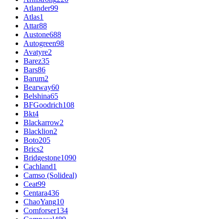
Atlander
99
Atlas
1
Attar
88
Austone
688
Autogreen
98
Avatyre
2
Barez
35
Bars
86
Barum
2
Bearway
60
Belshina
65
BFGoodrich
108
Bkt
4
Blackarrow
2
Blacklion
2
Boto
205
Brics
2
Bridgestone
1090
Cachland
1
Camso (Solideal)
Ceat
99
Centara
436
ChaoYang
10
Comforser
134