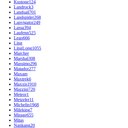
Kustone
124
Landrock
3
Landsail
701
Landspider
268
Lanvigator
249
Lassa
394
Laufenn
525
Leao
666
Ling
LingLong
1055
Marcher
Marshal
308
Massimo
296
Matador
277
Maxam
Maxtrek
6
Maxxis
1910
Mazzini
720
Meteor
1
Metzeler
11
Michelin
1968
Mileking
7
Mirage
655
Mitas
Nankang
20