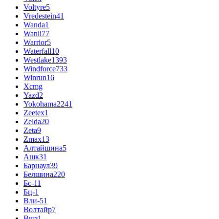
Voltyre
5
Vredestein
41
Wanda
1
Wanli
77
Warrior
5
Waterfall
10
Westlake
1393
Windforce
733
Winrun
16
Xcmg
Yazd
2
Yokohama
2241
Zeetex
1
Zelda
20
Zeta
9
Zmax
13
Алтайшина
5
Ашк
31
Барнаул
39
Белшина
220
Бс-1
1
Бц-1
Вли-5
1
Волтайр
7
Вшз
1