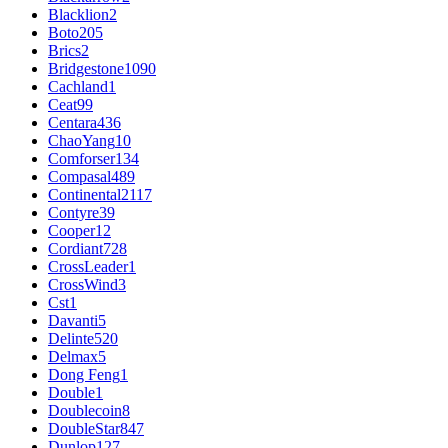
Blacklion
2
Boto
205
Brics
2
Bridgestone
1090
Cachland
1
Ceat
99
Centara
436
ChaoYang
10
Comforser
134
Compasal
489
Continental
2117
Contyre
39
Cooper
12
Cordiant
728
CrossLeader
1
CrossWind
3
Cst
1
Davanti
5
Delinte
520
Delmax
5
Dong Feng
1
Double
1
Doublecoin
8
DoubleStar
847
Dunlop
127