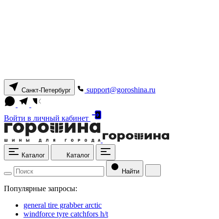
support@goroshina.ru
Санкт-Петербург
Войти
в личный кабинет
Каталог
Каталог
Найти
Популярные запросы:
general tire grabber arctic
windforce tyre catchfors h/t