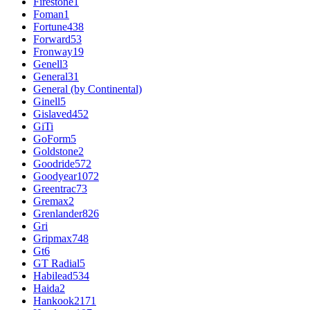
Firestone
1
Foman
1
Fortune
438
Forward
53
Fronway
19
Genell
3
General
31
General (by Continental)
Ginell
5
Gislaved
452
GiTi
GoForm
5
Goldstone
2
Goodride
572
Goodyear
1072
Greentrac
73
Gremax
2
Grenlander
826
Gri
Gripmax
748
Gt
6
GT Radial
5
Habilead
534
Haida
2
Hankook
2171