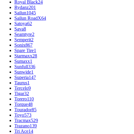
Royal Black
24
Rydanz
201
Sailun
1045
Sailun RoadX
64
Satoya
62
Sava
8
Seamtyre
2
Semperit
2
Sonix
867
Spare Tire
1
Starmaxx
28
Sumaxx
1
Sunfull
336
Sunwide
1
Superia
147
Taurus
1
Tercelo
9
Tigar
32
Torero
110
Torque
48
Tourador
85
Toyo
573
Tracmax
529
Trazano
139
Tri Ace
14