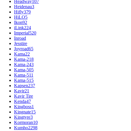
Headway
107
Heidenau
3
Hifly
379
HiLO
5
Ikon
92
iLink
224
Imperial
520
Inroad
Jesstire
Joyroad
65
Kama
22
Kama-218
Kama-243
Kama-505
Kama-511
Kama-515
Kapsen
237
Kavir
21
Kavir Tire
Kenda
47
Kingboss
1
Kingnate
15
Kingtyre
3
Kormoran
10
Kumho
2298