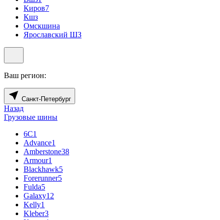
Киров
7
Кшз
Омскшина
Ярославский ШЗ
Ваш регион:
Санкт-Петербург
Назад
Грузовые шины
6С
1
Advance
1
Amberstone
38
Armour
1
Blackhawk
5
Forerunner
5
Fulda
5
Galaxy
12
Kelly
1
Kleber
3