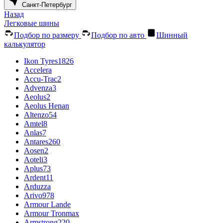
Санкт-Петербург
Назад
Легковые шины
Подбор по размеру
Подбор по авто
Шинный
калькулятор
Ikon Tyres
1826
Accelera
Accu-Trac
2
Advenza
3
Aeolus
2
Aeolus Henan
Altenzo
54
Amtel
8
Anlas
7
Antares
260
Aosen
2
Aoteli
3
Aplus
73
Ardent
11
Arduzza
Arivo
978
Armour Lande
Armour Tronmax
Armstrong
220