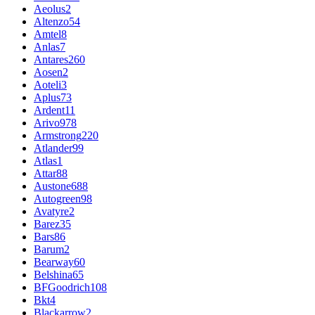
Aeolus
2
Altenzo
54
Amtel
8
Anlas
7
Antares
260
Aosen
2
Aoteli
3
Aplus
73
Ardent
11
Arivo
978
Armstrong
220
Atlander
99
Atlas
1
Attar
88
Austone
688
Autogreen
98
Avatyre
2
Barez
35
Bars
86
Barum
2
Bearway
60
Belshina
65
BFGoodrich
108
Bkt
4
Blackarrow
2