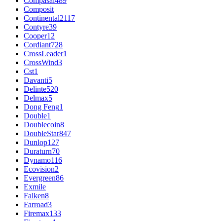
Compasal
489
Composit
Continental
2117
Contyre
39
Cooper
12
Cordiant
728
CrossLeader
1
CrossWind
3
Cst
1
Davanti
5
Delinte
520
Delmax
5
Dong Feng
1
Double
1
Doublecoin
8
DoubleStar
847
Dunlop
127
Duraturn
70
Dynamo
116
Ecovision
2
Evergreen
86
Exmile
Falken
8
Farroad
3
Firemax
133