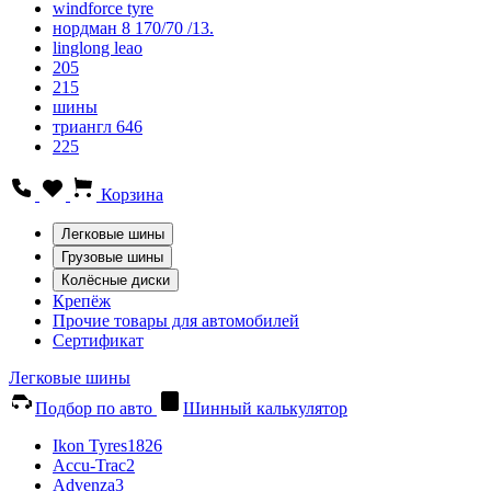
windforce tyre
нордман 8 170/70 /13.
linglong leao
205
215
шины
триангл 646
225
Корзина
Легковые шины
Грузовые шины
Колёсные диски
Крепёж
Прочие товары для автомобилей
Сертификат
Легковые шины
Подбор по авто
Шинный калькулятор
Ikon Tyres
1826
Accu-Trac
2
Advenza
3