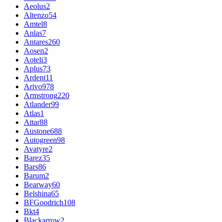
Aeolus
2
Altenzo
54
Amtel
8
Anlas
7
Antares
260
Aosen
2
Aoteli
3
Aplus
73
Ardent
11
Arivo
978
Armstrong
220
Atlander
99
Atlas
1
Attar
88
Austone
688
Autogreen
98
Avatyre
2
Barez
35
Bars
86
Barum
2
Bearway
60
Belshina
65
BFGoodrich
108
Bkt
4
Blackarrow
2