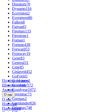
Duraturn
70
Dynamo
116
Ecovision
2
Evergreen
86
Falken
8
Farroad
3
Firemax
133
Firestone
1
Foman
1
Fortune
438
Forward
53
Fronway
19
Genell
3
General
31
Ginell
5
Gislaved
452
GoForm
5
Подбор по авто
Goldstone
2
Шиномонтаж
Goodride
572
Акции
Goodyear
1072
Greentrac
73
О нас
Gremax
2
О нас
Grenlander
826
Новости
Gripmax
748
Партнёрам