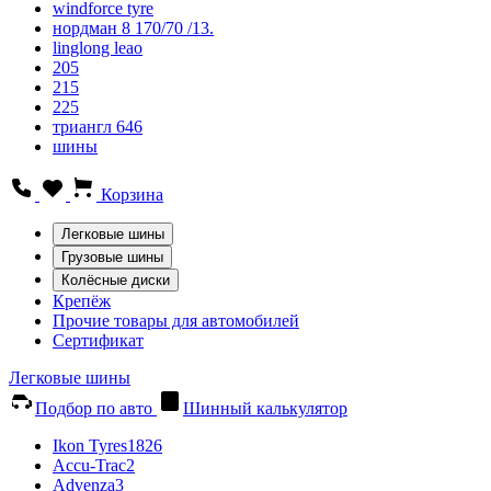
windforce tyre
нордман 8 170/70 /13.
linglong leao
205
215
225
триангл 646
шины
Корзина
Легковые шины
Грузовые шины
Колёсные диски
Крепёж
Прочие товары для автомобилей
Сертификат
Легковые шины
Подбор по авто
Шинный калькулятор
Ikon Tyres
1826
Accu-Trac
2
Advenza
3