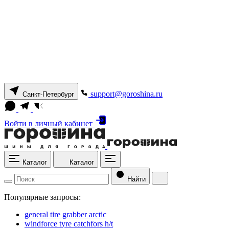
support@goroshina.ru
Санкт-Петербург
Войти
в личный кабинет
Каталог
Каталог
Найти
Популярные запросы:
general tire grabber arctic
windforce tyre catchfors h/t