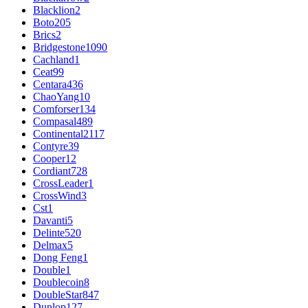
Blacklion
2
Boto
205
Brics
2
Bridgestone
1090
Cachland
1
Ceat
99
Centara
436
ChaoYang
10
Comforser
134
Compasal
489
Continental
2117
Contyre
39
Cooper
12
Cordiant
728
CrossLeader
1
CrossWind
3
Cst
1
Davanti
5
Delinte
520
Delmax
5
Dong Feng
1
Double
1
Doublecoin
8
DoubleStar
847
Dunlop
127