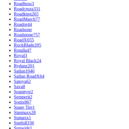
Roadboss
3
Roadcruza
331
Roadking
265
RoadMarch
77
Roador
44
Roadsone
Roadstone
757
RoadX
655
RockBlade
295
Rotalla
47
Royal
3
Royal Black
24
Rydanz
201
Sailun
1046
Sailun RoadX
64
Satoya
62
Sava
8
Seamtyre
2
Semperit
2
Sonix
867
Spare Tire
1
Starmaxx
28
Sumaxx
1
Sunfull
336
Sunwide
1