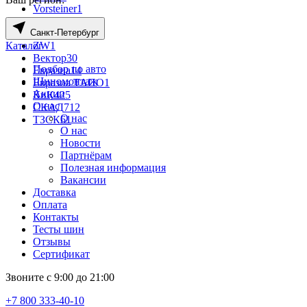
Vorsteiner
1
Wheels UP
77
Санкт-Петербург
X-trike
341
Каталог
ZW
1
Вектор
30
Подбор по авто
Евразиа
14
Шиномонтаж
Евразиа ТАПО
1
Акции
КиК
425
О нас
СКАД
712
О нас
ТЗСК
61
О нас
Новости
Партнёрам
Полезная информация
Вакансии
Доставка
Оплата
Контакты
Тесты шин
Отзывы
Сертификат
Звоните с 9:00 до 21:00
+7 800 333-40-10