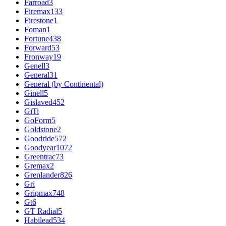
Farroad
3
Firemax
133
Firestone
1
Foman
1
Fortune
438
Forward
53
Fronway
19
Genell
3
General
31
General (by Continental)
Ginell
5
Gislaved
452
GiTi
GoForm
5
Goldstone
2
Goodride
572
Goodyear
1072
Greentrac
73
Gremax
2
Grenlander
826
Gri
Gripmax
748
Gt
6
GT Radial
5
Habilead
534