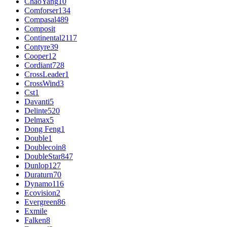
ChaoYang
10
Comforser
134
Compasal
489
Composit
Continental
2117
Contyre
39
Cooper
12
Cordiant
728
CrossLeader
1
CrossWind
3
Cst
1
Davanti
5
Delinte
520
Delmax
5
Dong Feng
1
Double
1
Doublecoin
8
DoubleStar
847
Dunlop
127
Duraturn
70
Dynamo
116
Ecovision
2
Evergreen
86
Exmile
Falken
8