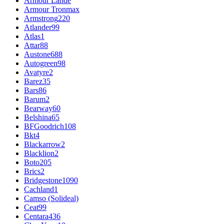
Armour Lande
Armour Tronmax
Armstrong
220
Atlander
99
Atlas
1
Attar
88
Austone
688
Autogreen
98
Avatyre
2
Barez
35
Bars
86
Barum
2
Bearway
60
Belshina
65
BFGoodrich
108
Bkt
4
Blackarrow
2
Blacklion
2
Boto
205
Brics
2
Bridgestone
1090
Cachland
1
Camso (Solideal)
Ceat
99
Centara
436