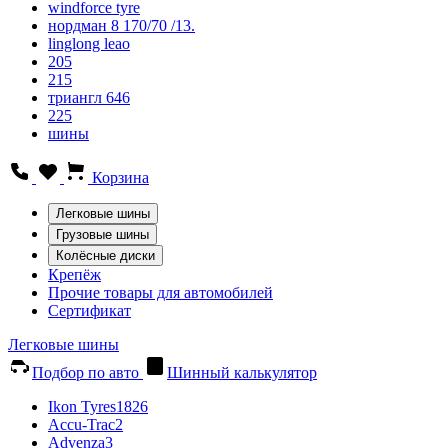
windforce tyre
нордман 8 170/70 /13.
linglong leao
205
215
триангл 646
225
шины
Корзина
Легковые шины
Грузовые шины
Колёсные диски
Крепёж
Прочие товары для автомобилей
Сертификат
Легковые шины
Подбор по авто
Шинный калькулятор
Ikon Tyres
1826
Accu-Trac
2
Advenza
3