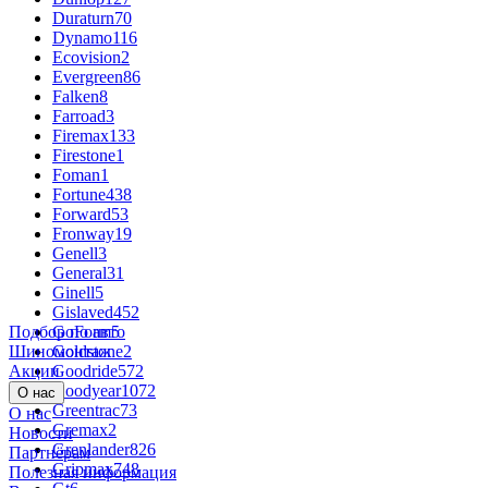
Duraturn
70
Dynamo
116
Ecovision
2
Evergreen
86
Falken
8
Farroad
3
Firemax
133
Firestone
1
Foman
1
Fortune
438
Forward
53
Fronway
19
Genell
3
General
31
Ginell
5
Gislaved
452
Подбор по авто
GoForm
5
Шиномонтаж
Goldstone
2
Акции
Goodride
572
Goodyear
1072
О нас
Greentrac
73
О нас
Gremax
2
Новости
Grenlander
826
Партнёрам
Gripmax
748
Полезная информация