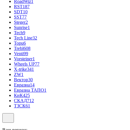
RoadWiz
1
RST
187
SDT
10
SST
77
Steger
2
Sunrise
1
Tech
9
Tech Line
32
Topu
6
Trebl
608
Venti
99
Vorsteiner
1
Wheels UP
77
X-trike
341
ZW
1
Вектор
30
Евразиа
14
Евразиа ТАПО
1
КиК
425
СКАД
712
ТЗСК
61
Ваш регион: