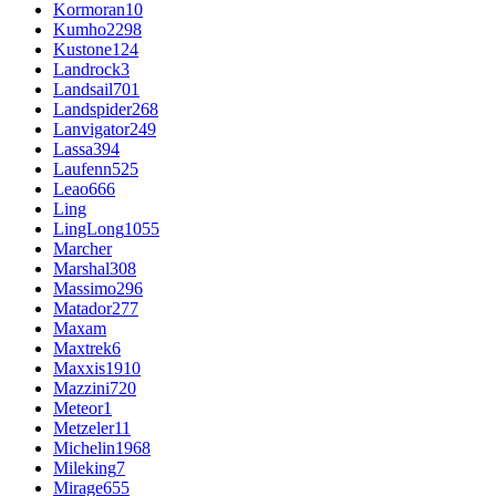
Kormoran
10
Kumho
2298
Kustone
124
Landrock
3
Landsail
701
Landspider
268
Lanvigator
249
Lassa
394
Laufenn
525
Leao
666
Ling
LingLong
1055
Marcher
Marshal
308
Massimo
296
Matador
277
Maxam
Maxtrek
6
Maxxis
1910
Mazzini
720
Meteor
1
Metzeler
11
Michelin
1968
Mileking
7
Mirage
655