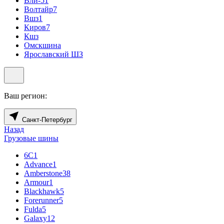
Вли-5
1
Волтайр
7
Вшз
1
Киров
7
Кшз
Омскшина
Ярославский ШЗ
Ваш регион:
Санкт-Петербург
Назад
Грузовые шины
6С
1
Advance
1
Amberstone
38
Armour
1
Blackhawk
5
Forerunner
5
Fulda
5
Galaxy
12