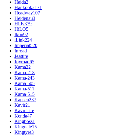
Haida
2
Hankook
2171
Headway
107
Heidenau
3
Hifly
379
HiLO
5
Ikon
92
iLink
224
Imperial
520
Inroad
Jesstire
Joyroad
65
Kama
22
Kama-218
Kama-243
Kama-505
Kama-511
Kama-515
Kapsen
237
Kavir
21
Kavir Tire
Kenda
47
Kingboss
1
Kingnate
15
Kingtyre
3