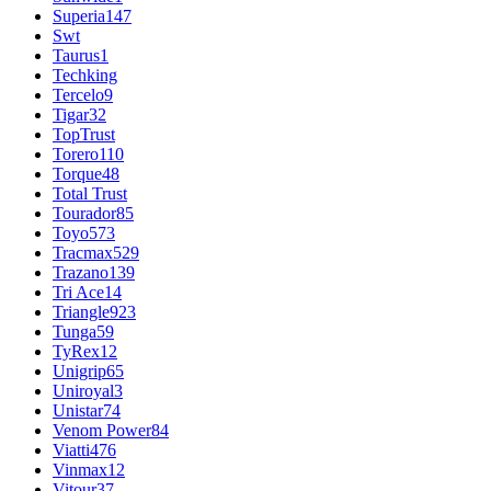
Superia
147
Swt
Taurus
1
Techking
Tercelo
9
Tigar
32
TopTrust
Torero
110
Torque
48
Total Trust
Tourador
85
Toyo
573
Tracmax
529
Trazano
139
Tri Ace
14
Triangle
923
Tunga
59
TyRex
12
Unigrip
65
Uniroyal
3
Unistar
74
Venom Power
84
Viatti
476
Vinmax
12
Vitour
37