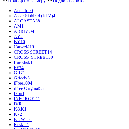
Подбор по размеру
Подбор по авто
Accuride
9
Alcar Stahlrad (KFZ)
4
ALCASTA
38
AM
1
ARRIVO
4
AY
2
BY
10
Carwel
419
CROSS STREET
14
CROSS_STREET
30
Eurodisk
1
FF
34
GR
71
Grizzly
3
iFree
1004
iFree Original
53
Ikon
1
INFORGED
1
IVR
1
K&K
1
K7
2
KDW
151
Keskin
1