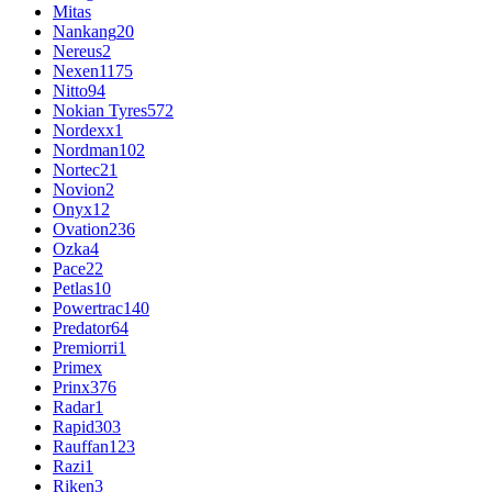
Mitas
Nankang
20
Nereus
2
Nexen
1175
Nitto
94
Nokian Tyres
572
Nordexx
1
Nordman
102
Nortec
21
Novion
2
Onyx
12
Ovation
236
Ozka
4
Pace
22
Petlas
10
Powertrac
140
Predator
64
Premiorri
1
Primex
Prinx
376
Radar
1
Rapid
303
Rauffan
123
Razi
1
Riken
3