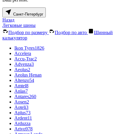
Санкт-Петербург
Назад
Легковые шины
Подбор по размеру
Подбор по авто
Шинный
калькулятор
Ikon Tyres
1826
Accelera
Accu-Trac
2
Advenza
3
Aeolus
2
Aeolus Henan
Altenzo
54
Amtel
8
Anlas
7
Antares
260
Aosen
2
Aoteli
3
Aplus
73
Ardent
11
Arduzza
Arivo
978