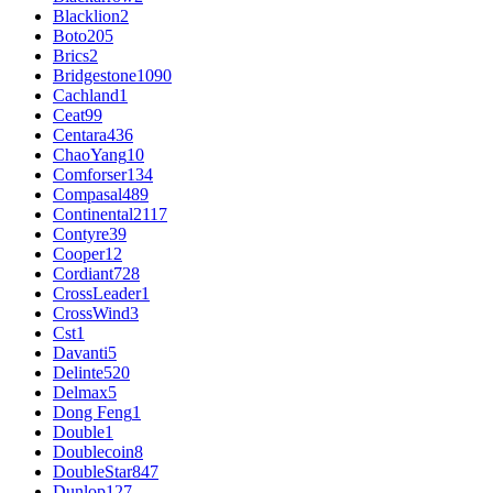
Blacklion
2
Boto
205
Brics
2
Bridgestone
1090
Cachland
1
Ceat
99
Centara
436
ChaoYang
10
Comforser
134
Compasal
489
Continental
2117
Contyre
39
Cooper
12
Cordiant
728
CrossLeader
1
CrossWind
3
Cst
1
Davanti
5
Delinte
520
Delmax
5
Dong Feng
1
Double
1
Doublecoin
8
DoubleStar
847
Dunlop
127