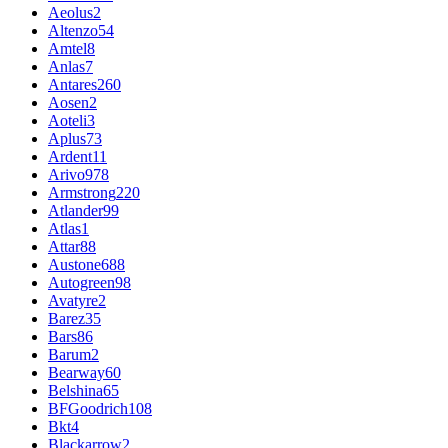
Aeolus
2
Altenzo
54
Amtel
8
Anlas
7
Antares
260
Aosen
2
Aoteli
3
Aplus
73
Ardent
11
Arivo
978
Armstrong
220
Atlander
99
Atlas
1
Attar
88
Austone
688
Autogreen
98
Avatyre
2
Barez
35
Bars
86
Barum
2
Bearway
60
Belshina
65
BFGoodrich
108
Bkt
4
Blackarrow
2