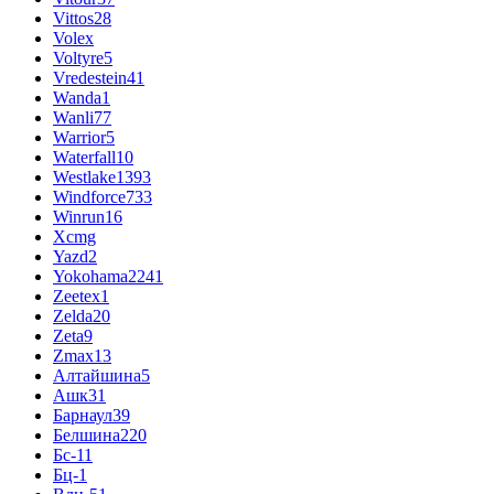
Vittos
28
Volex
Voltyre
5
Vredestein
41
Wanda
1
Wanli
77
Warrior
5
Waterfall
10
Westlake
1393
Windforce
733
Winrun
16
Xcmg
Yazd
2
Yokohama
2241
Zeetex
1
Zelda
20
Zeta
9
Zmax
13
Алтайшина
5
Ашк
31
Барнаул
39
Белшина
220
Бс-1
1
Бц-1