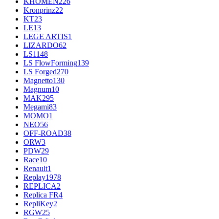
KHOMEN
226
Kronprinz
22
KT
23
LE
13
LEGE ARTIS
1
LIZARDO
62
LS
1148
LS FlowForming
139
LS Forged
270
Magnetto
130
Magnum
10
MAK
295
Megami
83
MOMO
1
NEO
56
OFF-ROAD
38
ORW
3
PDW
29
Race
10
Renault
1
Replay
1978
REPLICA
2
Replica FR
4
RepliKey
2
RGW
25