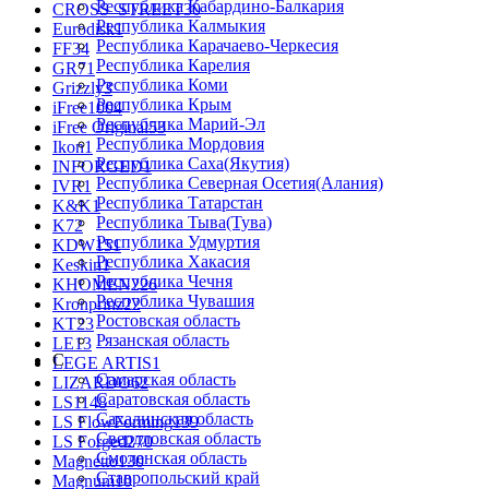
Республика Кабардино-Балкария
CROSS_STREET
30
Республика Калмыкия
Eurodisk
1
Республика Карачаево-Черкеcия
FF
34
Республика Карелия
GR
71
Республика Коми
Grizzly
3
Республика Крым
iFree
1004
Республика Марий-Эл
iFree Original
53
Республика Мордовия
Ikon
1
Республика Саха(Якутия)
INFORGED
1
Республика Северная Осетия(Алания)
IVR
1
Республика Татарстан
K&K
1
Республика Тыва(Тува)
K7
2
Республика Удмуртия
KDW
151
Республика Хакасия
Keskin
1
Республика Чечня
KHOMEN
226
Республика Чувашия
Kronprinz
22
Ростовская область
KT
23
Рязанская область
LE
13
С
LEGE ARTIS
1
Самарская область
LIZARDO
62
Саратовская область
LS
1148
Сахалинская область
LS FlowForming
139
Свердловская область
LS Forged
270
Смоленская область
Magnetto
130
Ставропольский край
Magnum
10