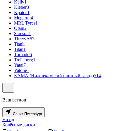
Kelly
1
Kleber
3
Kpatos
1
Megarun
4
MRL Tyres
1
Otani
2
Samson
1
Three-A
53
Tianli
Titan
1
Tornado
6
Trelleborg
1
Yatai
7
Yatone
1
КАМА (Нижнекамский шинный завод)
514
Ваш регион:
Санкт-Петербург
Назад
Колёсные диски