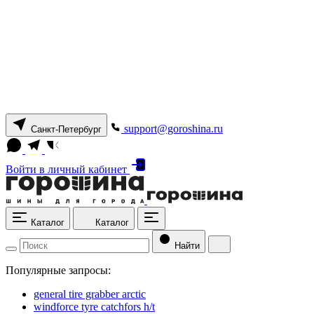
support@goroshina.ru
Санкт-Петербург
Войти
в личный кабинет
Каталог
Каталог
Найти
Популярные запросы:
general tire grabber arctic
windforce tyre catchfors h/t