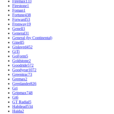
Firemax
133
Firestone
1
Foman
1
Fortune
438
Forward
53
Fronway
19
Genell
3
General
31
General (by Continental)
Ginell
5
Gislaved
452
GiTi
GoForm
5
Goldstone
2
Goodride
572
Goodyear
1072
Greentrac
73
Gremax
2
Grenlander
826
Gri
Gripmax
748
Gt
6
GT Radial
5
Habilead
534
Haida
2