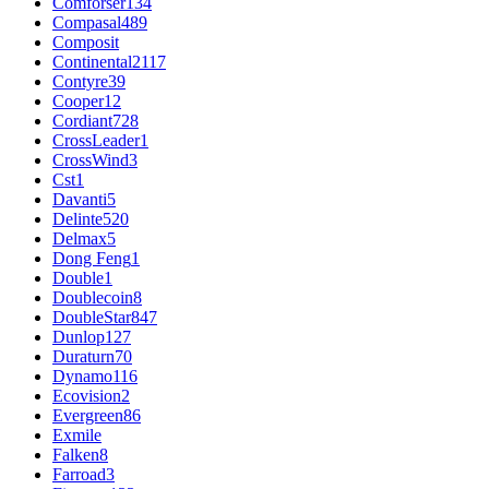
Comforser
134
Compasal
489
Composit
Continental
2117
Contyre
39
Cooper
12
Cordiant
728
CrossLeader
1
CrossWind
3
Cst
1
Davanti
5
Delinte
520
Delmax
5
Dong Feng
1
Double
1
Doublecoin
8
DoubleStar
847
Dunlop
127
Duraturn
70
Dynamo
116
Ecovision
2
Evergreen
86
Exmile
Falken
8
Farroad
3