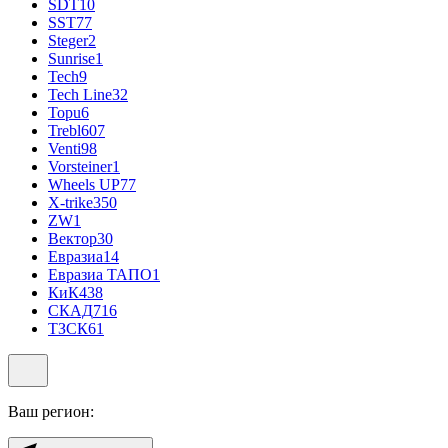
SDT
10
SST
77
Steger
2
Sunrise
1
Tech
9
Tech Line
32
Topu
6
Trebl
607
Venti
98
Vorsteiner
1
Wheels UP
77
X-trike
350
ZW
1
Вектор
30
Евразиа
14
Евразиа ТАПО
1
КиК
438
СКАД
716
ТЗСК
61
Ваш регион: