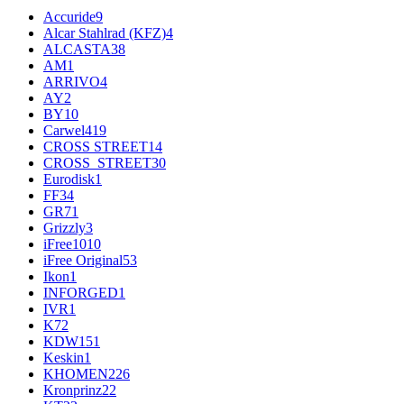
Accuride
9
Alcar Stahlrad (KFZ)
4
ALCASTA
38
AM
1
ARRIVO
4
AY
2
BY
10
Carwel
419
CROSS STREET
14
CROSS_STREET
30
Eurodisk
1
FF
34
GR
71
Grizzly
3
iFree
1010
iFree Original
53
Ikon
1
INFORGED
1
IVR
1
K7
2
KDW
151
Keskin
1
KHOMEN
226
Kronprinz
22