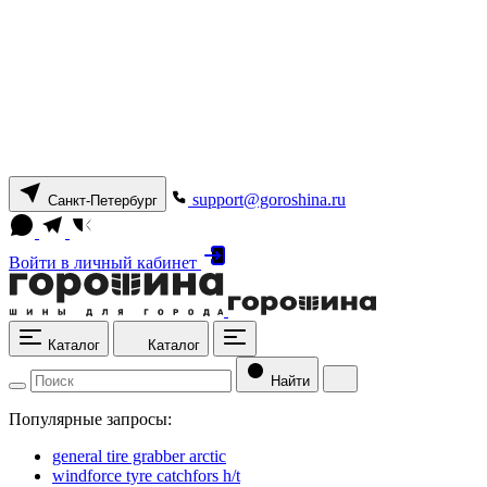
support@goroshina.ru
Санкт-Петербург
Войти
в личный кабинет
Каталог
Каталог
Найти
Популярные запросы:
general tire grabber arctic
windforce tyre catchfors h/t