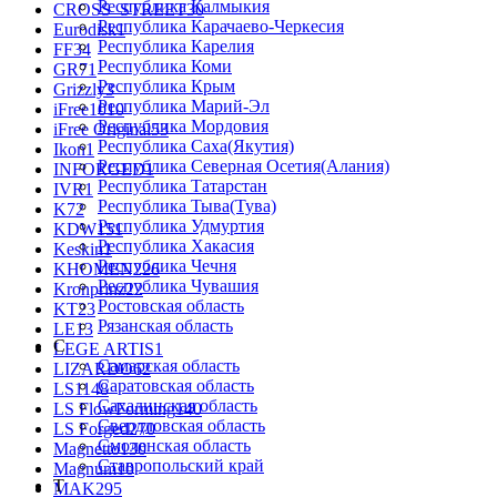
Республика Калмыкия
CROSS_STREET
30
Республика Карачаево-Черкеcия
Eurodisk
1
Республика Карелия
FF
34
Республика Коми
GR
71
Республика Крым
Grizzly
3
Республика Марий-Эл
iFree
1010
Республика Мордовия
iFree Original
53
Республика Саха(Якутия)
Ikon
1
Республика Северная Осетия(Алания)
INFORGED
1
Республика Татарстан
IVR
1
Республика Тыва(Тува)
K7
2
Республика Удмуртия
KDW
151
Республика Хакасия
Keskin
1
Республика Чечня
KHOMEN
226
Республика Чувашия
Kronprinz
22
Ростовская область
KT
23
Рязанская область
LE
13
С
LEGE ARTIS
1
Самарская область
LIZARDO
62
Саратовская область
LS
1148
Сахалинская область
LS FlowForming
140
Свердловская область
LS Forged
270
Смоленская область
Magnetto
130
Ставропольский край
Magnum
10
Т
MAK
295