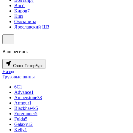
Волтайр
7
Вшз
1
Киров
7
Кшз
Омскшина
Ярославский ШЗ
Ваш регион:
Санкт-Петербург
Назад
Грузовые шины
6С
1
Advance
1
Amberstone
38
Armour
1
Blackhawk
5
Forerunner
5
Fulda
5
Galaxy
12
Kelly
1