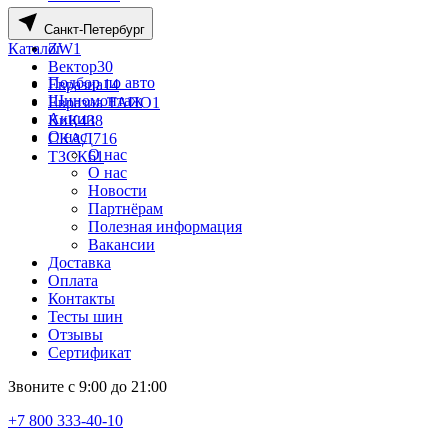
Wheels UP
77
Санкт-Петербург
X-trike
350
Каталог
ZW
1
Вектор
30
Подбор по авто
Евразиа
14
Шиномонтаж
Евразиа ТАПО
1
Акции
КиК
438
О нас
СКАД
716
О нас
ТЗСК
61
О нас
Новости
Партнёрам
Полезная информация
Вакансии
Доставка
Оплата
Контакты
Тесты шин
Отзывы
Сертификат
Звоните с 9:00 до 21:00
+7 800 333-40-10