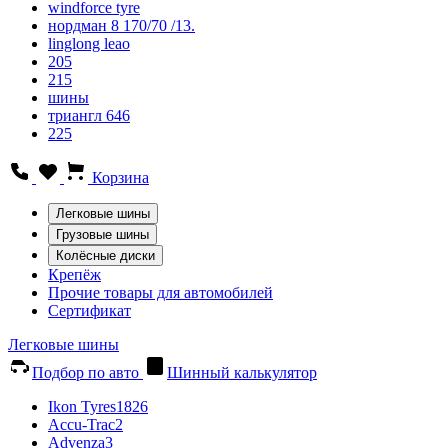
windforce tyre
нордман 8 170/70 /13.
linglong leao
205
215
шины
триангл 646
225
Корзина
Легковые шины
Грузовые шины
Колёсные диски
Крепёж
Прочие товары для автомобилей
Сертификат
Легковые шины
Подбор по авто
Шинный калькулятор
Ikon Tyres
1826
Accu-Trac
2
Advenza
3