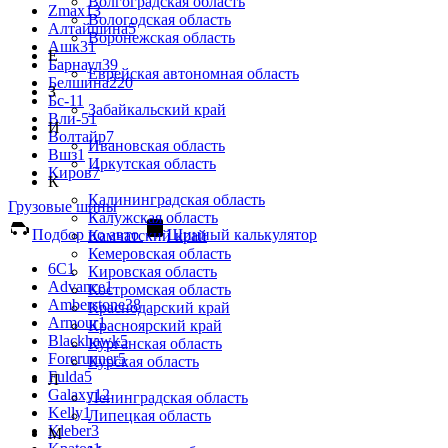
Волгоградская область
Zmax
13
Вологодская область
Алтайшина
5
Воронежская область
Ашк
31
Е
Барнаул
39
Еврейская автономная область
Белшина
220
З
Бс-1
1
Забайкальский край
Вли-5
1
И
Волтайр
7
Ивановская область
Вшз
1
Иркутская область
Киров
7
К
Калининградская область
Грузовые шины
Калужская область
Подбор по авто
Шинный калькулятор
Камчатский край
Кемеровская область
6С
1
Кировская область
Advance
1
Костромская область
Amberstone
38
Краснодарский край
Armour
1
Красноярский край
Blackhawk
5
Курганская область
Forerunner
5
Курская область
Fulda
5
Л
Galaxy
12
Ленинградская область
Kelly
1
Липецкая область
Kleber
3
М