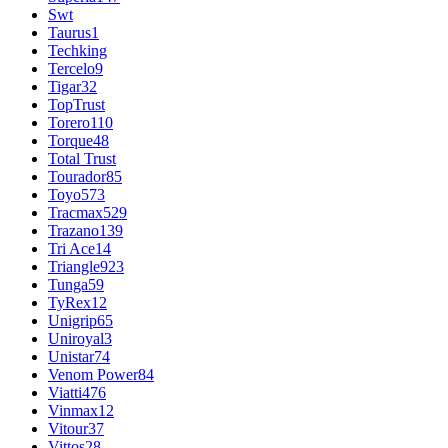
Swt
Taurus
1
Techking
Tercelo
9
Tigar
32
TopTrust
Torero
110
Torque
48
Total Trust
Tourador
85
Toyo
573
Tracmax
529
Trazano
139
Tri Ace
14
Triangle
923
Tunga
59
TyRex
12
Unigrip
65
Uniroyal
3
Unistar
74
Venom Power
84
Viatti
476
Vinmax
12
Vitour
37
Vittos
28