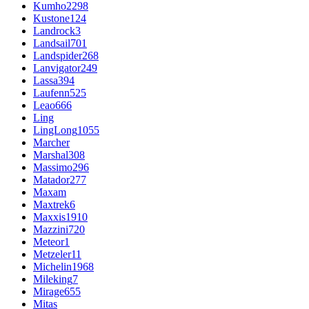
Kumho
2298
Kustone
124
Landrock
3
Landsail
701
Landspider
268
Lanvigator
249
Lassa
394
Laufenn
525
Leao
666
Ling
LingLong
1055
Marcher
Marshal
308
Massimo
296
Matador
277
Maxam
Maxtrek
6
Maxxis
1910
Mazzini
720
Meteor
1
Metzeler
11
Michelin
1968
Mileking
7
Mirage
655
Mitas