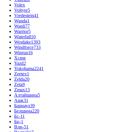
Volex
Voltyre
5
Vredestein
41
Wanda
1
Wanli
77
Warrior
5
Waterfall
10
Westlake
1393
Windforce
733
Winrun
16
Xcmg
Yazd
2
Yokohama
2241
Zeetex
1
Zelda
20
Zeta
9
Zmax
13
Алтайшина
5
Ашк
31
Барнаул
39
Белшина
220
Бс-1
1
Бц-1
Вли-5
1