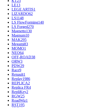
KT
23
LE
13
LEGE ARTIS
1
LIZARDO
62
LS
1148
LS FlowForming
140
LS Forged
270
Magnetto
130
Magnum
10
MAK
295
Megami
83
MOMO
1
NEO
64
OFF-ROAD
38
ORW
3
PDW
29
Race
9
Renault
1
Replay
1986
REPLICA
2
Replica FR
4
RepliKey
2
RGW
25
RoadWiz
1
RST
195