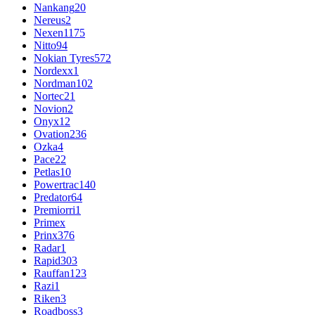
Nankang
20
Nereus
2
Nexen
1175
Nitto
94
Nokian Tyres
572
Nordexx
1
Nordman
102
Nortec
21
Novion
2
Onyx
12
Ovation
236
Ozka
4
Pace
22
Petlas
10
Powertrac
140
Predator
64
Premiorri
1
Primex
Prinx
376
Radar
1
Rapid
303
Rauffan
123
Razi
1
Riken
3
Roadboss
3