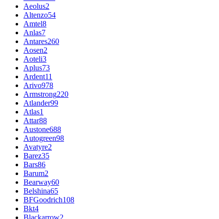
Aeolus
2
Altenzo
54
Amtel
8
Anlas
7
Antares
260
Aosen
2
Aoteli
3
Aplus
73
Ardent
11
Arivo
978
Armstrong
220
Atlander
99
Atlas
1
Attar
88
Austone
688
Autogreen
98
Avatyre
2
Barez
35
Bars
86
Barum
2
Bearway
60
Belshina
65
BFGoodrich
108
Bkt
4
Blackarrow
2