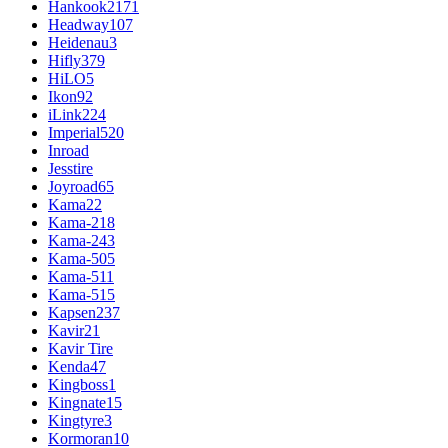
Hankook
2171
Headway
107
Heidenau
3
Hifly
379
HiLO
5
Ikon
92
iLink
224
Imperial
520
Inroad
Jesstire
Joyroad
65
Kama
22
Kama-218
Kama-243
Kama-505
Kama-511
Kama-515
Kapsen
237
Kavir
21
Kavir Tire
Kenda
47
Kingboss
1
Kingnate
15
Kingtyre
3
Kormoran
10