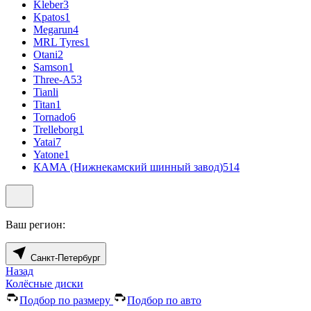
Kleber
3
Kpatos
1
Megarun
4
MRL Tyres
1
Otani
2
Samson
1
Three-A
53
Tianli
Titan
1
Tornado
6
Trelleborg
1
Yatai
7
Yatone
1
КАМА (Нижнекамский шинный завод)
514
Ваш регион:
Санкт-Петербург
Назад
Колёсные диски
Подбор по размеру
Подбор по авто