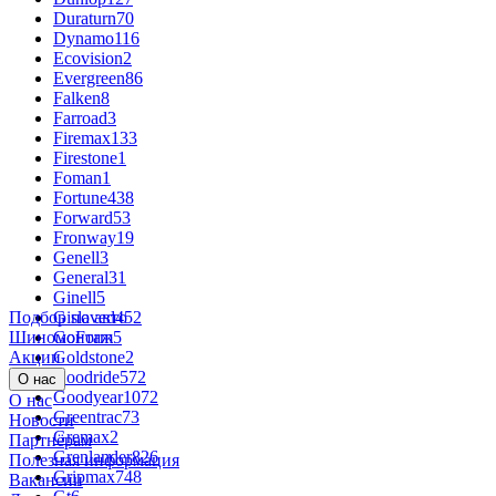
Duraturn
70
Dynamo
116
Ecovision
2
Evergreen
86
Falken
8
Farroad
3
Firemax
133
Firestone
1
Foman
1
Fortune
438
Forward
53
Fronway
19
Genell
3
General
31
Ginell
5
Подбор по авто
Gislaved
452
Шиномонтаж
GoForm
5
Акции
Goldstone
2
Goodride
572
О нас
Goodyear
1072
О нас
Greentrac
73
Новости
Gremax
2
Партнёрам
Grenlander
826
Полезная информация
Gripmax
748
Вакансии