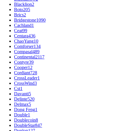
Blacklion
2
Boto
205
Brics
2
Bridgestone
1090
Cachland
1
Ceat
99
Centara
436
ChaoYang
10
Comforser
134
Compasal
489
Continental
2117
Contyre
39
Cooper
12
Cordiant
728
CrossLeader
1
CrossWind
3
Cst
1
Davanti
5
Delinte
520
Delmax
5
Dong Feng
1
Double
1
Doublecoin
8
DoubleStar
847
Dunlop
127