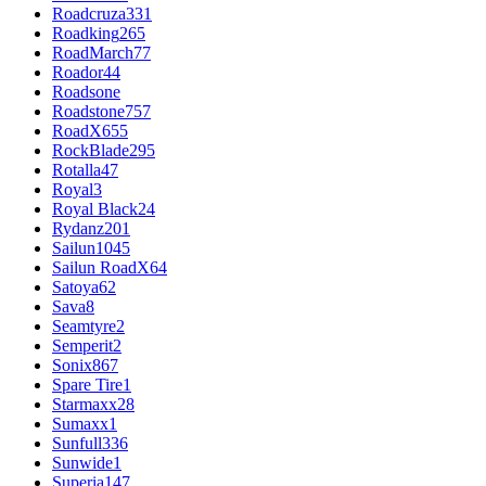
Roadcruza
331
Roadking
265
RoadMarch
77
Roador
44
Roadsone
Roadstone
757
RoadX
655
RockBlade
295
Rotalla
47
Royal
3
Royal Black
24
Rydanz
201
Sailun
1045
Sailun RoadX
64
Satoya
62
Sava
8
Seamtyre
2
Semperit
2
Sonix
867
Spare Tire
1
Starmaxx
28
Sumaxx
1
Sunfull
336
Sunwide
1
Superia
147