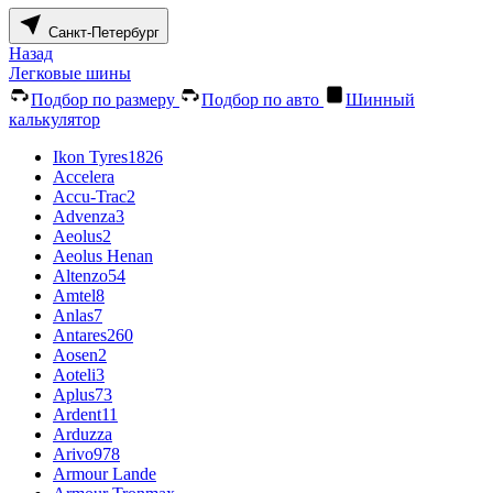
Санкт-Петербург
Назад
Легковые шины
Подбор по размеру
Подбор по авто
Шинный
калькулятор
Ikon Tyres
1826
Accelera
Accu-Trac
2
Advenza
3
Aeolus
2
Aeolus Henan
Altenzo
54
Amtel
8
Anlas
7
Antares
260
Aosen
2
Aoteli
3
Aplus
73
Ardent
11
Arduzza
Arivo
978
Armour Lande