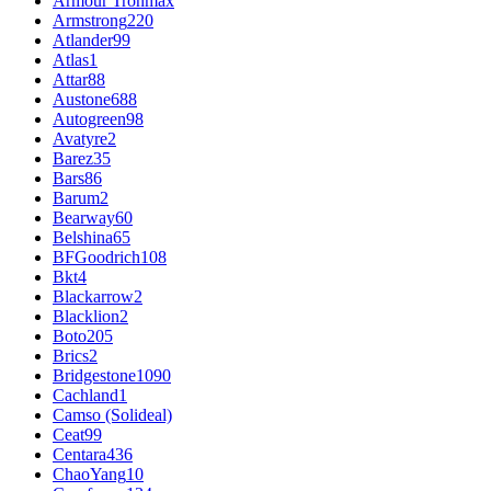
Armour Tronmax
Armstrong
220
Atlander
99
Atlas
1
Attar
88
Austone
688
Autogreen
98
Avatyre
2
Barez
35
Bars
86
Barum
2
Bearway
60
Belshina
65
BFGoodrich
108
Bkt
4
Blackarrow
2
Blacklion
2
Boto
205
Brics
2
Bridgestone
1090
Cachland
1
Camso (Solideal)
Ceat
99
Centara
436
ChaoYang
10