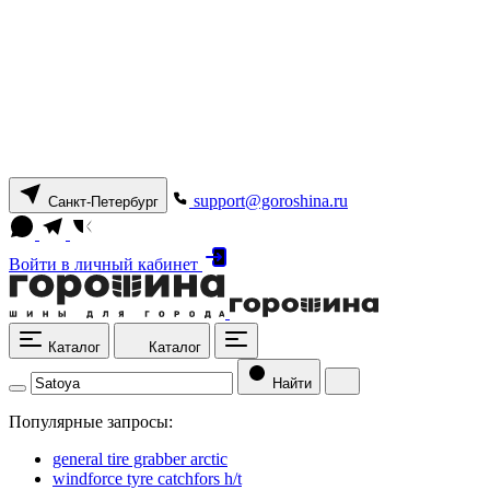
support@goroshina.ru
Санкт-Петербург
Войти
в личный кабинет
Каталог
Каталог
Найти
Популярные запросы:
general tire grabber arctic
windforce tyre catchfors h/t