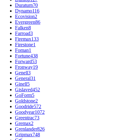
Duraturn
70
Dynamo
116
Ecovision
2
Evergreen
86
Falken
8
Farroad
3
Firemax
133
Firestone
1
Foman
1
Fortune
438
Forward
53
Fronway
19
Genell
3
General
31
Ginell
5
Gislaved
452
GoForm
5
Goldstone
2
Goodride
572
Goodyear
1072
Greentrac
73
Gremax
2
Grenlander
826
Gripmax
748