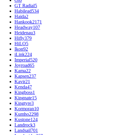
Gt
6
GT Radial
5
Habilead
534
Haida
2
Hankook
2171
Headway
107
Heidenau
3
Hifly
379
HiLO
5
Ikon
92
iLink
224
Imperial
520
Joyroad
65
Kama
22
Kapsen
237
Kavir
21
Kenda
47
Kingboss
1
Kingnate
15
Kingtyre
3
Kormoran
10
Kumho
2298
Kustone
124
Landrock
3
Landsail
701