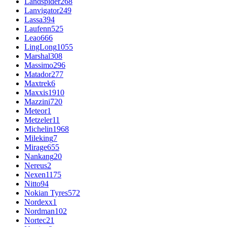
Landspider
268
Lanvigator
249
Lassa
394
Laufenn
525
Leao
666
LingLong
1055
Marshal
308
Massimo
296
Matador
277
Maxtrek
6
Maxxis
1910
Mazzini
720
Meteor
1
Metzeler
11
Michelin
1968
Mileking
7
Mirage
655
Nankang
20
Nereus
2
Nexen
1175
Nitto
94
Nokian Tyres
572
Nordexx
1
Nordman
102
Nortec
21