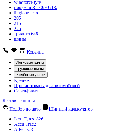
windforce tyre
нордман 8 170/70 /13.
linglong leao
205
215
225
триангл 646
шины
Корзина
Легковые шины
Грузовые шины
Колёсные диски
Крепёж
Прочие товары для автомобилей
Сертификат
Легковые шины
Подбор по авто
Шинный калькулятор
Ikon Tyres
1826
Accu-Trac
2
Advenza
3