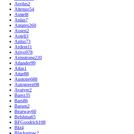
Aeolus
2
Altenzo
54
Amtel
8
Anlas
7
Antares
260
Aosen
2
Aoteli
3
Aplus
73
Ardent
11
Arivo
978
Armstrong
220
Atlander
99
Atlas
1
Attar
88
Austone
688
Autogreen
98
Avatyre
2
Barez
35
Bars
86
Barum
2
Bearway
60
Belshina
65
BFGoodrich
108
Bkt
4
Blackarrow
2