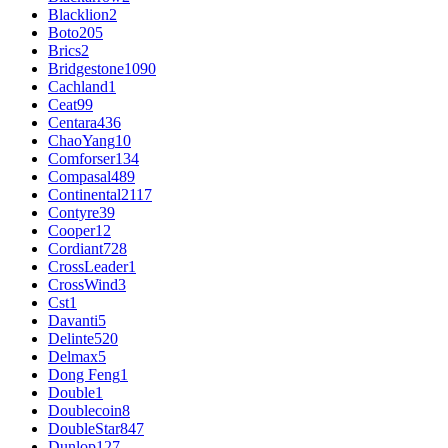
Blacklion
2
Boto
205
Brics
2
Bridgestone
1090
Cachland
1
Ceat
99
Centara
436
ChaoYang
10
Comforser
134
Compasal
489
Continental
2117
Contyre
39
Cooper
12
Cordiant
728
CrossLeader
1
CrossWind
3
Cst
1
Davanti
5
Delinte
520
Delmax
5
Dong Feng
1
Double
1
Doublecoin
8
DoubleStar
847
Dunlop
127