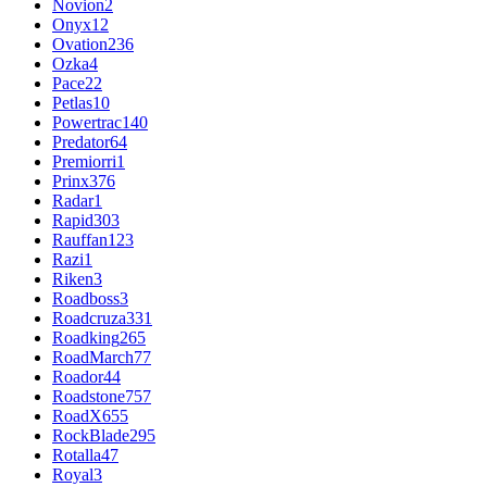
Novion
2
Onyx
12
Ovation
236
Ozka
4
Pace
22
Petlas
10
Powertrac
140
Predator
64
Premiorri
1
Prinx
376
Radar
1
Rapid
303
Rauffan
123
Razi
1
Riken
3
Roadboss
3
Roadcruza
331
Roadking
265
RoadMarch
77
Roador
44
Roadstone
757
RoadX
655
RockBlade
295
Rotalla
47
Royal
3