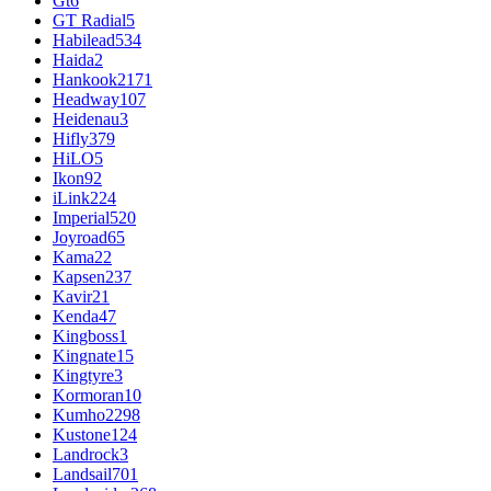
Gt
6
GT Radial
5
Habilead
534
Haida
2
Hankook
2171
Headway
107
Heidenau
3
Hifly
379
HiLO
5
Ikon
92
iLink
224
Imperial
520
Joyroad
65
Kama
22
Kapsen
237
Kavir
21
Kenda
47
Kingboss
1
Kingnate
15
Kingtyre
3
Kormoran
10
Kumho
2298
Kustone
124
Landrock
3
Landsail
701