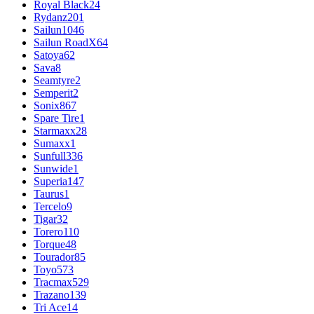
Royal Black
24
Rydanz
201
Sailun
1046
Sailun RoadX
64
Satoya
62
Sava
8
Seamtyre
2
Semperit
2
Sonix
867
Spare Tire
1
Starmaxx
28
Sumaxx
1
Sunfull
336
Sunwide
1
Superia
147
Taurus
1
Tercelo
9
Tigar
32
Torero
110
Torque
48
Tourador
85
Toyo
573
Tracmax
529
Trazano
139
Tri Ace
14