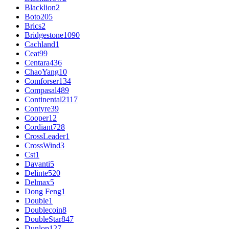
Blacklion
2
Boto
205
Brics
2
Bridgestone
1090
Cachland
1
Ceat
99
Centara
436
ChaoYang
10
Comforser
134
Compasal
489
Continental
2117
Contyre
39
Cooper
12
Cordiant
728
CrossLeader
1
CrossWind
3
Cst
1
Davanti
5
Delinte
520
Delmax
5
Dong Feng
1
Double
1
Doublecoin
8
DoubleStar
847
Dunlop
127