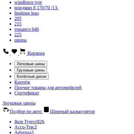
windforce tyre
нордман 8 170/70 /13.
linglong leao
205
215
триангл 646
225
шины
Корзина
Легковые шины
Грузовые шины
Колёсные диски
Крепёж
Прочие товары для автомобилей
Сертификат
Легковые шины
Подбор по авто
Шинный калькулятор
Ikon Tyres
1826
Accu-Trac
2
Advenza
3