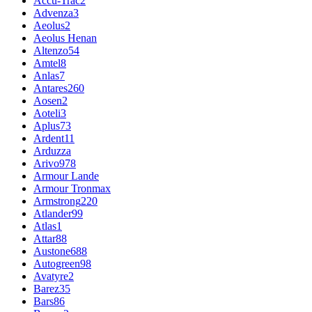
Accu-Trac
2
Advenza
3
Aeolus
2
Aeolus Henan
Altenzo
54
Amtel
8
Anlas
7
Antares
260
Aosen
2
Aoteli
3
Aplus
73
Ardent
11
Arduzza
Arivo
978
Armour Lande
Armour Tronmax
Armstrong
220
Atlander
99
Atlas
1
Attar
88
Austone
688
Autogreen
98
Avatyre
2
Barez
35
Bars
86