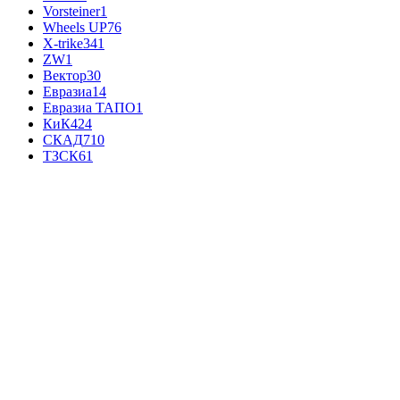
Vorsteiner
1
Wheels UP
76
X-trike
341
ZW
1
Вектор
30
Евразиа
14
Евразиа ТАПО
1
КиК
424
СКАД
710
ТЗСК
61