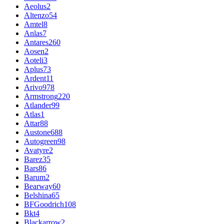
Aeolus
2
Altenzo
54
Amtel
8
Anlas
7
Antares
260
Aosen
2
Aoteli
3
Aplus
73
Ardent
11
Arivo
978
Armstrong
220
Atlander
99
Atlas
1
Attar
88
Austone
688
Autogreen
98
Avatyre
2
Barez
35
Bars
86
Barum
2
Bearway
60
Belshina
65
BFGoodrich
108
Bkt
4
Blackarrow
2