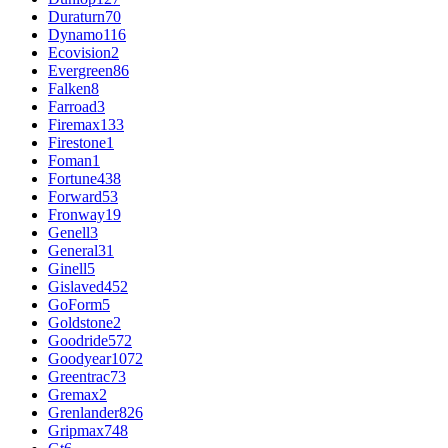
Duraturn
70
Dynamo
116
Ecovision
2
Evergreen
86
Falken
8
Farroad
3
Firemax
133
Firestone
1
Foman
1
Fortune
438
Forward
53
Fronway
19
Genell
3
General
31
Ginell
5
Gislaved
452
GoForm
5
Goldstone
2
Goodride
572
Goodyear
1072
Greentrac
73
Gremax
2
Grenlander
826
Gripmax
748