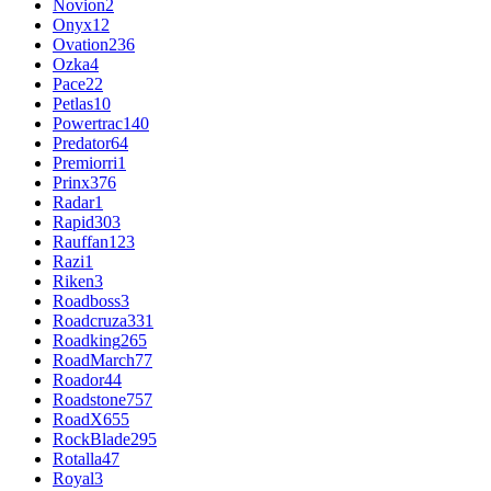
Novion
2
Onyx
12
Ovation
236
Ozka
4
Pace
22
Petlas
10
Powertrac
140
Predator
64
Premiorri
1
Prinx
376
Radar
1
Rapid
303
Rauffan
123
Razi
1
Riken
3
Roadboss
3
Roadcruza
331
Roadking
265
RoadMarch
77
Roador
44
Roadstone
757
RoadX
655
RockBlade
295
Rotalla
47
Royal
3