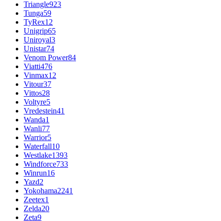
Triangle
923
Tunga
59
TyRex
12
Unigrip
65
Uniroyal
3
Unistar
74
Venom Power
84
Viatti
476
Vinmax
12
Vitour
37
Vittos
28
Voltyre
5
Vredestein
41
Wanda
1
Wanli
77
Warrior
5
Waterfall
10
Westlake
1393
Windforce
733
Winrun
16
Yazd
2
Yokohama
2241
Zeetex
1
Zelda
20
Zeta
9