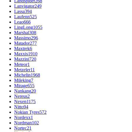
Landspider
268
Lanvigator
249
Lassa
394
Laufenn
525
Leao
666
LingLong
1055
Marshal
308
Massimo
296
Matador
277
Maxtrek
6
Maxxis
1910
Mazzini
720
Meteor
1
Metzeler
11
Michelin
1968
Mileking
7
Mirage
655
Nankang
20
Nereus
2
Nexen
1175
Nitto
94
Nokian Tyres
572
Nordexx
1
Nordman
102
Nortec
21