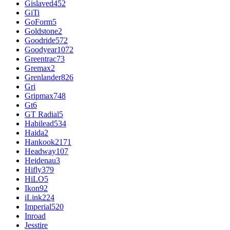
Gislaved
452
GiTi
GoForm
5
Goldstone
2
Goodride
572
Goodyear
1072
Greentrac
73
Gremax
2
Grenlander
826
Gri
Gripmax
748
Gt
6
GT Radial
5
Habilead
534
Haida
2
Hankook
2171
Headway
107
Heidenau
3
Hifly
379
HiLO
5
Ikon
92
iLink
224
Imperial
520
Inroad
Jesstire