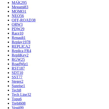
MAK
295
Megami
83
MOMO
1
NEO
56
OFF-ROAD
38
ORW
3
PDW
29
Race
10
Renault
1
Replay
1978
REPLICA
2
Replica FR
4
RepliKey
2
RGW
25
RoadWiz
1
RST
187
SDT
10
SST
77
Steger
2
Sunrise
1
Tech
8
Tech Line
32
Topu
6
Trebl
608
Venti
99