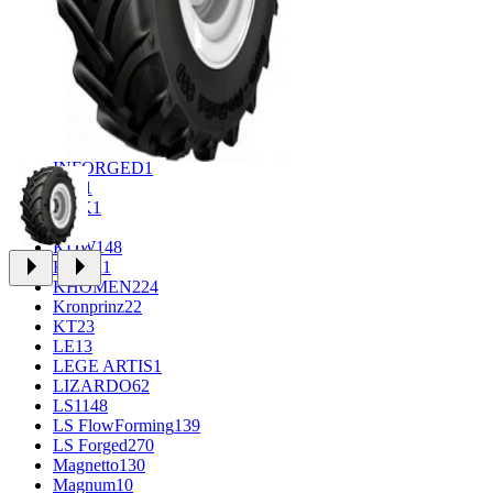
CROSS_STREET
30
Eurodisk
1
FF
34
GR
71
Grizzly
3
iFree
1004
iFree Original
53
Ikon
1
INFORGED
1
IVR
1
K&K
1
K7
2
KDW
148
Keskin
1
KHOMEN
224
Kronprinz
22
KT
23
LE
13
LEGE ARTIS
1
LIZARDO
62
LS
1148
LS FlowForming
139
LS Forged
270
Magnetto
130
Magnum
10