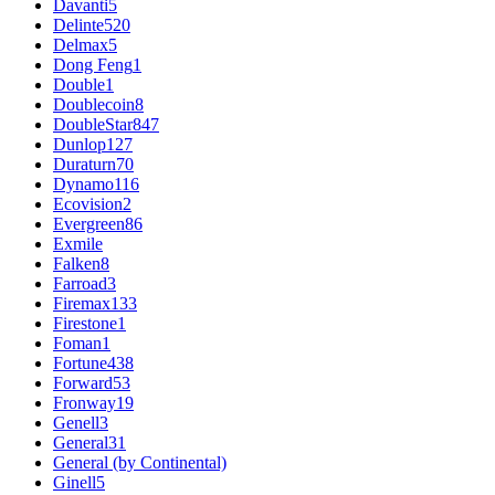
Davanti
5
Delinte
520
Delmax
5
Dong Feng
1
Double
1
Doublecoin
8
DoubleStar
847
Dunlop
127
Duraturn
70
Dynamo
116
Ecovision
2
Evergreen
86
Exmile
Falken
8
Farroad
3
Firemax
133
Firestone
1
Foman
1
Fortune
438
Forward
53
Fronway
19
Genell
3
General
31
General (by Continental)
Ginell
5