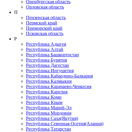
Оренбургская область
Орловская область
П
Пензенская область
Пермский край
Приморский край
Псковская область
Р
Республика Адыгея
Республика Алтай
Республика Башкортостан
Республика Бурятия
Республика Дагестан
Республика Ингушетия
Республика Кабардино-Балкария
Республика Калмыкия
Республика Карачаево-Черкеcия
Республика Карелия
Республика Коми
Республика Крым
Республика Марий-Эл
Республика Мордовия
Республика Саха(Якутия)
Республика Северная Осетия(Алания)
Республика Татарстан