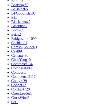
Barum
2
Bearway
60
Belshina
65
BFGoodrich
108
Bkt
4
Blackarrow
2
Blacklion
2
Boto
205
Brics
2
Bridgestone
1090
Cachland
1
Camso (Solideal)
Ceat
99
Centara
436
ChaoYang
10
Comforser
134
Compasal
489
Composit
Continental
2117
Contyre
39
Cooper
12
Cordiant
728
CrossLeader
1
CrossWind
3
Cst
1