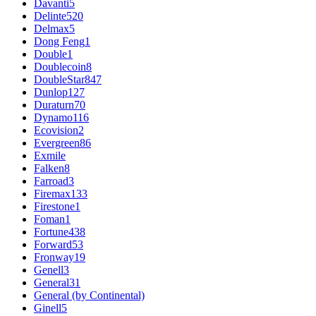
Davanti
5
Delinte
520
Delmax
5
Dong Feng
1
Double
1
Doublecoin
8
DoubleStar
847
Dunlop
127
Duraturn
70
Dynamo
116
Ecovision
2
Evergreen
86
Exmile
Falken
8
Farroad
3
Firemax
133
Firestone
1
Foman
1
Fortune
438
Forward
53
Fronway
19
Genell
3
General
31
General (by Continental)
Ginell
5