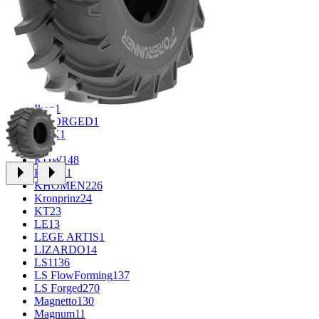
CROSS_STREET
31
Eurodisk
1
FF
33
FR REPLICA
1
GR
34
Grizzly
3
iFree
965
iFree Original
49
Ikon
1
INFORGED
1
K&K
1
K7
2
KDW
148
Keskin
1
KHOMEN
226
Kronprinz
24
KT
23
LE
13
LEGE ARTIS
1
LIZARDO
14
LS
1136
LS FlowForming
137
LS Forged
270
Magnetto
130
Magnum
11