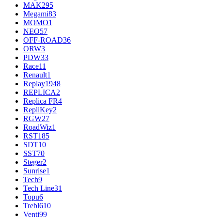
MAK
295
Megami
83
MOMO
1
NEO
57
OFF-ROAD
36
ORW
3
PDW
33
Race
11
Renault
1
Replay
1948
REPLICA
2
Replica FR
4
RepliKey
2
RGW
27
RoadWiz
1
RST
185
SDT
10
SST
70
Steger
2
Sunrise
1
Tech
9
Tech Line
31
Topu
6
Trebl
610
Venti
99