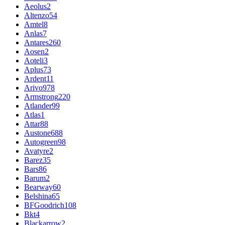
Aeolus
2
Altenzo
54
Amtel
8
Anlas
7
Antares
260
Aosen
2
Aoteli
3
Aplus
73
Ardent
11
Arivo
978
Armstrong
220
Atlander
99
Atlas
1
Attar
88
Austone
688
Autogreen
98
Avatyre
2
Barez
35
Bars
86
Barum
2
Bearway
60
Belshina
65
BFGoodrich
108
Bkt
4
Blackarrow
2