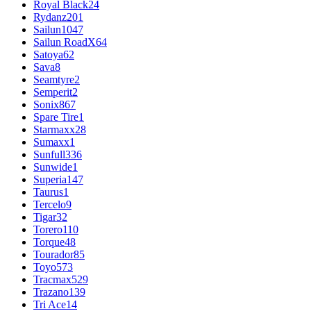
Royal Black
24
Rydanz
201
Sailun
1047
Sailun RoadX
64
Satoya
62
Sava
8
Seamtyre
2
Semperit
2
Sonix
867
Spare Tire
1
Starmaxx
28
Sumaxx
1
Sunfull
336
Sunwide
1
Superia
147
Taurus
1
Tercelo
9
Tigar
32
Torero
110
Torque
48
Tourador
85
Toyo
573
Tracmax
529
Trazano
139
Tri Ace
14