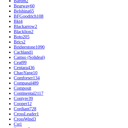
Barum
2
Bearway
60
Belshina
65
BFGoodrich
108
Bkt
4
Blackarrow
2
Blacklion
2
Boto
205
Brics
2
Bridgestone
1090
Cachland
1
Camso (Solideal)
Ceat
99
Centara
436
ChaoYang
10
Comforser
134
Compasal
489
Composit
Continental
2117
Contyre
39
Cooper
12
Cordiant
728
CrossLeader
1
CrossWind
3
Cst
1