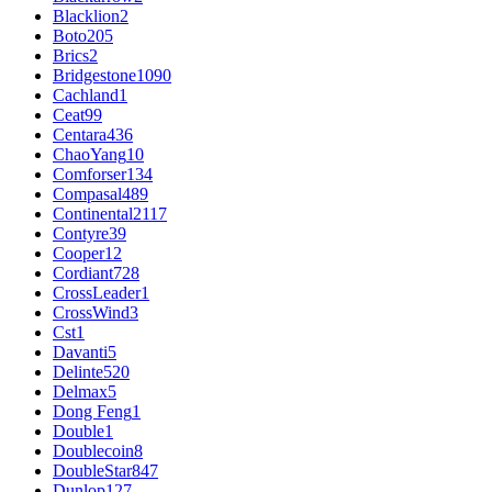
Blacklion
2
Boto
205
Brics
2
Bridgestone
1090
Cachland
1
Ceat
99
Centara
436
ChaoYang
10
Comforser
134
Compasal
489
Continental
2117
Contyre
39
Cooper
12
Cordiant
728
CrossLeader
1
CrossWind
3
Cst
1
Davanti
5
Delinte
520
Delmax
5
Dong Feng
1
Double
1
Doublecoin
8
DoubleStar
847
Dunlop
127