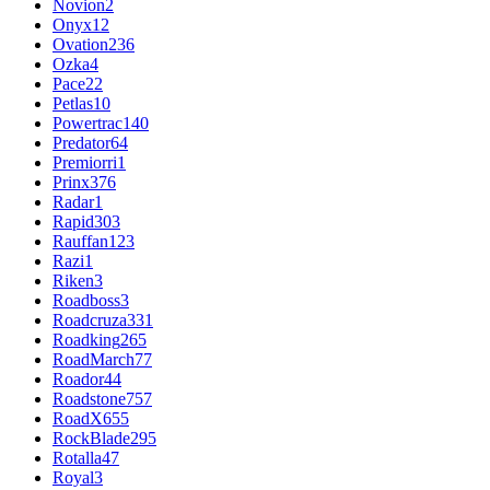
Novion
2
Onyx
12
Ovation
236
Ozka
4
Pace
22
Petlas
10
Powertrac
140
Predator
64
Premiorri
1
Prinx
376
Radar
1
Rapid
303
Rauffan
123
Razi
1
Riken
3
Roadboss
3
Roadcruza
331
Roadking
265
RoadMarch
77
Roador
44
Roadstone
757
RoadX
655
RockBlade
295
Rotalla
47
Royal
3