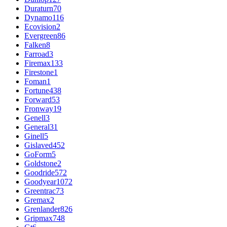
Duraturn
70
Dynamo
116
Ecovision
2
Evergreen
86
Falken
8
Farroad
3
Firemax
133
Firestone
1
Foman
1
Fortune
438
Forward
53
Fronway
19
Genell
3
General
31
Ginell
5
Gislaved
452
GoForm
5
Goldstone
2
Goodride
572
Goodyear
1072
Greentrac
73
Gremax
2
Grenlander
826
Gripmax
748