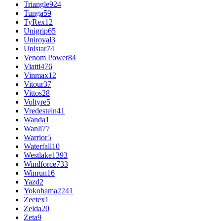
Triangle
924
Tunga
59
TyRex
12
Unigrip
65
Uniroyal
3
Unistar
74
Venom Power
84
Viatti
476
Vinmax
12
Vitour
37
Vittos
28
Voltyre
5
Vredestein
41
Wanda
1
Wanli
77
Warrior
5
Waterfall
10
Westlake
1393
Windforce
733
Winrun
16
Yazd
2
Yokohama
2241
Zeetex
1
Zelda
20
Zeta
9