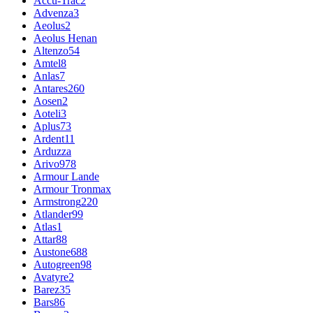
Accu-Trac
2
Advenza
3
Aeolus
2
Aeolus Henan
Altenzo
54
Amtel
8
Anlas
7
Antares
260
Aosen
2
Aoteli
3
Aplus
73
Ardent
11
Arduzza
Arivo
978
Armour Lande
Armour Tronmax
Armstrong
220
Atlander
99
Atlas
1
Attar
88
Austone
688
Autogreen
98
Avatyre
2
Barez
35
Bars
86