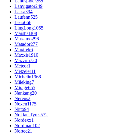
Landspider
268
Lanvigator
249
Lassa
394
Laufenn
525
Leao
666
LingLong
1055
Marshal
308
Massimo
296
Matador
277
Maxtrek
6
Maxxis
1910
Mazzini
720
Meteor
1
Metzeler
11
Michelin
1968
Mileking
7
Mirage
655
Nankang
20
Nereus
2
Nexen
1175
Nitto
94
Nokian Tyres
572
Nordexx
1
Nordman
102
Nortec
21