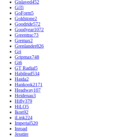
Gislaved
452
GiTi
GoForm
5
Goldstone
2
Goodride
572
Goodyear
1072
Greentrac
73
Gremax
2
Grenlander
826
Gri
Gripmax
748
Gt
6
GT Radial
5
Habilead
534
Haida
2
Hankook
2171
Headway
107
Heidenau
3
Hifly
379
HiLO
5
Ikon
92
iLink
224
Imperial
520
Inroad
Jesstire