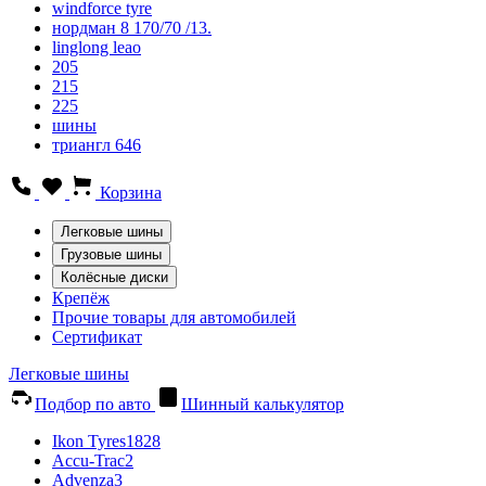
windforce tyre
нордман 8 170/70 /13.
linglong leao
205
215
225
шины
триангл 646
Корзина
Легковые шины
Грузовые шины
Колёсные диски
Крепёж
Прочие товары для автомобилей
Сертификат
Легковые шины
Подбор по авто
Шинный калькулятор
Ikon Tyres
1828
Accu-Trac
2
Advenza
3