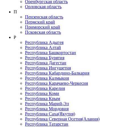
Оренбургская область
Орловская область
П
Пензенская область
Пермский край
Приморский край
Псковская область
Р
Республика Адыгея
Республика Алтай
Республика Башкортостан
Республика Бурятия
Республика Дагестан
Республика Ингушетия
Республика Кабардино-Балкария
Республика Калмыкия
Республика Карачаево-Черкеcия
Республика Карелия
Республика Коми
Республика Крым
Республика Марий-Эл
Республика Мордовия
Республика Саха(Якутия)
Республика Северная Осетия(Алания)
Республика Татарстан