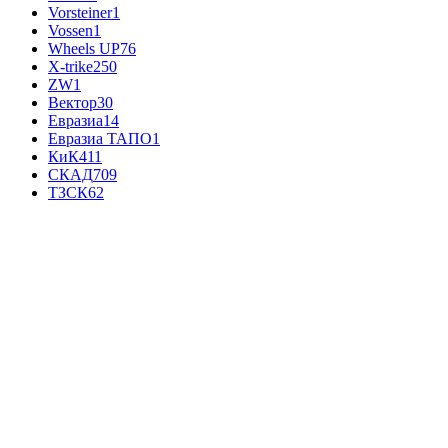
Vorsteiner
1
Vossen
1
Wheels UP
76
X-trike
250
ZW
1
Вектор
30
Евразиа
14
Евразиа ТАПО
1
КиК
411
СКАД
709
ТЗСК
62