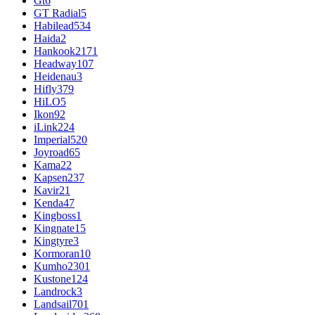
Gt
6
GT Radial
5
Habilead
534
Haida
2
Hankook
2171
Headway
107
Heidenau
3
Hifly
379
HiLO
5
Ikon
92
iLink
224
Imperial
520
Joyroad
65
Kama
22
Kapsen
237
Kavir
21
Kenda
47
Kingboss
1
Kingnate
15
Kingtyre
3
Kormoran
10
Kumho
2301
Kustone
124
Landrock
3
Landsail
701