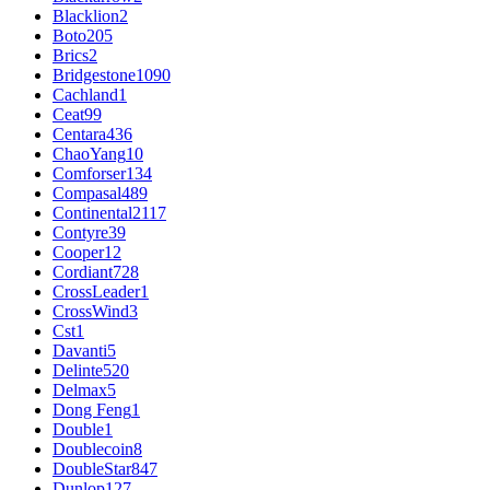
Blacklion
2
Boto
205
Brics
2
Bridgestone
1090
Cachland
1
Ceat
99
Centara
436
ChaoYang
10
Comforser
134
Compasal
489
Continental
2117
Contyre
39
Cooper
12
Cordiant
728
CrossLeader
1
CrossWind
3
Cst
1
Davanti
5
Delinte
520
Delmax
5
Dong Feng
1
Double
1
Doublecoin
8
DoubleStar
847
Dunlop
127