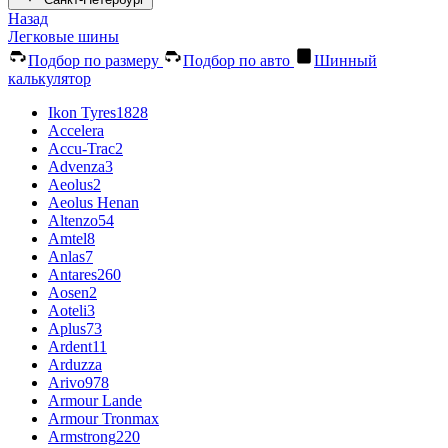
Назад
Легковые шины
Подбор по размеру
Подбор по авто
Шинный
калькулятор
Ikon Tyres
1828
Accelera
Accu-Trac
2
Advenza
3
Aeolus
2
Aeolus Henan
Altenzo
54
Amtel
8
Anlas
7
Antares
260
Aosen
2
Aoteli
3
Aplus
73
Ardent
11
Arduzza
Arivo
978
Armour Lande
Armour Tronmax
Armstrong
220