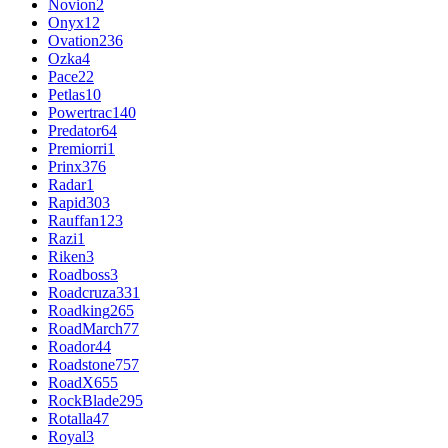
Novion
2
Onyx
12
Ovation
236
Ozka
4
Pace
22
Petlas
10
Powertrac
140
Predator
64
Premiorri
1
Prinx
376
Radar
1
Rapid
303
Rauffan
123
Razi
1
Riken
3
Roadboss
3
Roadcruza
331
Roadking
265
RoadMarch
77
Roador
44
Roadstone
757
RoadX
655
RockBlade
295
Rotalla
47
Royal
3