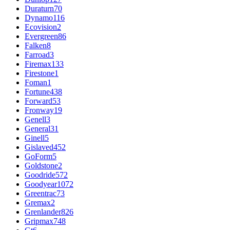
Duraturn
70
Dynamo
116
Ecovision
2
Evergreen
86
Falken
8
Farroad
3
Firemax
133
Firestone
1
Foman
1
Fortune
438
Forward
53
Fronway
19
Genell
3
General
31
Ginell
5
Gislaved
452
GoForm
5
Goldstone
2
Goodride
572
Goodyear
1072
Greentrac
73
Gremax
2
Grenlander
826
Gripmax
748