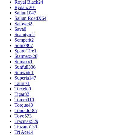
Royal Black
24
Rydanz
201
Sailun
1047
Sailun RoadX
64
Satoya
62
Sava
8
Seamtyre
2
Semperit
2
Sonix
867
Spare Tire
1
Starmaxx
28
Sumaxx
1
Sunfull
336
Sunwide
1
Superia
147
Taurus
1
Tercelo
9
Tigar
32
Torero
110
Torque
48
Tourador
85
Toyo
573
Tracmax
529
Trazano
139
Tri Ace
14