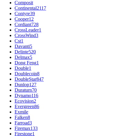
Composit
Continental
2117
Contyre
39
Cooper
12
Cordiant
728
CrossLeader
1
CrossWind
3
Cst
1
Davanti
5
Delinte
520
Delmax
5
Dong Feng
1
Double
1
Doublecoin
8
DoubleStar
847
Dunlop
127
Duraturn
70
Dynamo
116
Ecovision
2
Evergreen
86
Exmile
Falken
8
Farroad
3
Firemax
133
Firestone
1