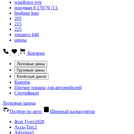
windforce tyre
нордман 8 170/70 /13.
linglong leao
205
215
225
триангл 646
шины
Корзина
Легковые шины
Грузовые шины
Колёсные диски
Крепёж
Прочие товары для автомобилей
Сертификат
Легковые шины
Подбор по авто
Шинный калькулятор
Ikon Tyres
1828
Accu-Trac
2
Advenza
3