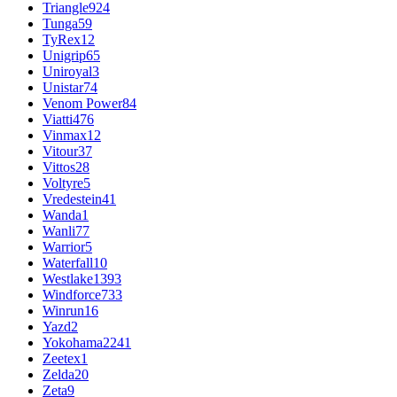
Triangle
924
Tunga
59
TyRex
12
Unigrip
65
Uniroyal
3
Unistar
74
Venom Power
84
Viatti
476
Vinmax
12
Vitour
37
Vittos
28
Voltyre
5
Vredestein
41
Wanda
1
Wanli
77
Warrior
5
Waterfall
10
Westlake
1393
Windforce
733
Winrun
16
Yazd
2
Yokohama
2241
Zeetex
1
Zelda
20
Zeta
9