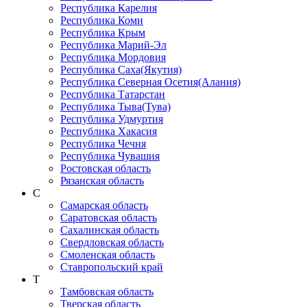
Республика Карелия
Республика Коми
Республика Крым
Республика Марий-Эл
Республика Мордовия
Республика Саха(Якутия)
Республика Северная Осетия(Алания)
Республика Татарстан
Республика Тыва(Тува)
Республика Удмуртия
Республика Хакасия
Республика Чечня
Республика Чувашия
Ростовская область
Рязанская область
С
Самарская область
Саратовская область
Сахалинская область
Свердловская область
Смоленская область
Ставропольский край
Т
Тамбовская область
Тверская область