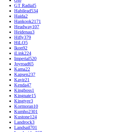
Gt
6
GT Radial
5
Habilead
534
Haida
2
Hankook
2171
Headway
107
Heidenau
3
Hifly
379
HiLO
5
Ikon
92
iLink
224
Imperial
520
Joyroad
65
Kama
22
Kapsen
237
Kavir
21
Kenda
47
Kingboss
1
Kingnate
15
Kingtyre
3
Kormoran
10
Kumho
2301
Kustone
124
Landrock
3
Landsail
701