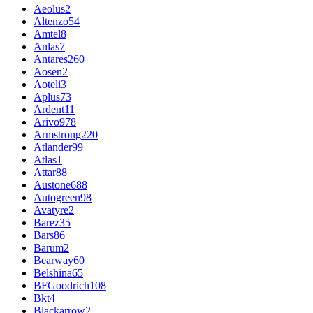
Aeolus
2
Altenzo
54
Amtel
8
Anlas
7
Antares
260
Aosen
2
Aoteli
3
Aplus
73
Ardent
11
Arivo
978
Armstrong
220
Atlander
99
Atlas
1
Attar
88
Austone
688
Autogreen
98
Avatyre
2
Barez
35
Bars
86
Barum
2
Bearway
60
Belshina
65
BFGoodrich
108
Bkt
4
Blackarrow
2