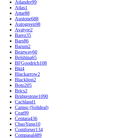
Atlander
99
Atlas
1
Attar
88
Austone
688
Autogreen
98
Avatyre
2
Barez
35
Bars
86
Barum
2
Bearway
60
Belshina
65
BFGoodrich
108
Bkt
4
Blackarrow
2
Blacklion
2
Boto
205
Brics
2
Bridgestone
1090
Cachland
1
Camso (Solideal)
Ceat
99
Centara
436
ChaoYang
10
Comforser
134
Compasal
489