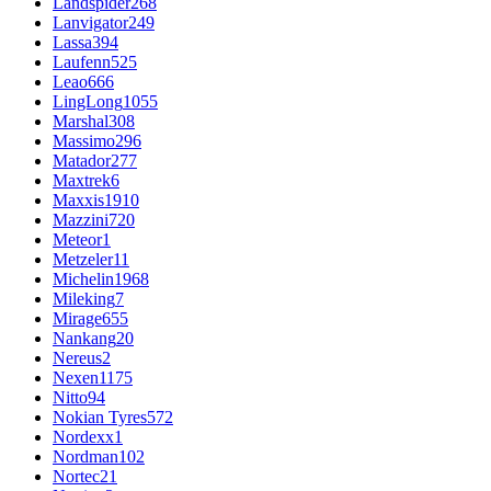
Landspider
268
Lanvigator
249
Lassa
394
Laufenn
525
Leao
666
LingLong
1055
Marshal
308
Massimo
296
Matador
277
Maxtrek
6
Maxxis
1910
Mazzini
720
Meteor
1
Metzeler
11
Michelin
1968
Mileking
7
Mirage
655
Nankang
20
Nereus
2
Nexen
1175
Nitto
94
Nokian Tyres
572
Nordexx
1
Nordman
102
Nortec
21