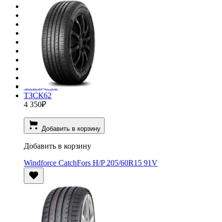
Vorsteiner
1
Vossen
1
Wheels UP
76
X-trike
250
ZW
1
Вектор
30
Евразиа
14
Евразиа ТАПО
1
КиК
411
СКАД
709
ТЗСК
62
4 350
₽
Добавить в корзину
Добавить в корзину
Windforce CatchFors H/P 205/60R15 91V