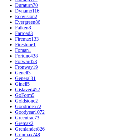
Duraturn
70
Dynamo
116
Ecovision
2
Evergreen
86
Falken
8
Farroad
3
Firemax
133
Firestone
1
Foman
1
Fortune
438
Forward
53
Fronway
19
Genell
3
General
31
Ginell
5
Gislaved
452
GoForm
5
Goldstone
2
Goodride
572
Goodyear
1072
Greentrac
73
Gremax
2
Grenlander
826
Gripmax
748