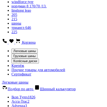
windforce tyre
нордман 8 170/70 /13.
linglong leao
205
215
шины
триангл 646
225
Корзина
Легковые шины
Грузовые шины
Колёсные диски
Крепёж
Прочие товары для автомобилей
Сертификат
Легковые шины
Подбор по авто
Шинный калькулятор
Ikon Tyres
1826
Accu-Trac
2
Advenza
3