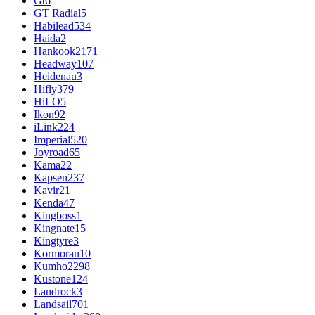
Gt
6
GT Radial
5
Habilead
534
Haida
2
Hankook
2171
Headway
107
Heidenau
3
Hifly
379
HiLO
5
Ikon
92
iLink
224
Imperial
520
Joyroad
65
Kama
22
Kapsen
237
Kavir
21
Kenda
47
Kingboss
1
Kingnate
15
Kingtyre
3
Kormoran
10
Kumho
2298
Kustone
124
Landrock
3
Landsail
701