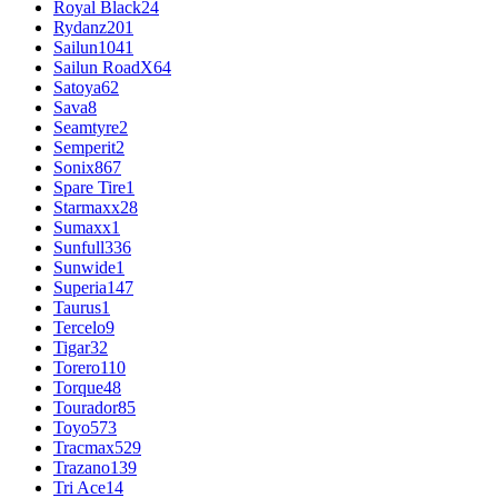
Royal Black
24
Rydanz
201
Sailun
1041
Sailun RoadX
64
Satoya
62
Sava
8
Seamtyre
2
Semperit
2
Sonix
867
Spare Tire
1
Starmaxx
28
Sumaxx
1
Sunfull
336
Sunwide
1
Superia
147
Taurus
1
Tercelo
9
Tigar
32
Torero
110
Torque
48
Tourador
85
Toyo
573
Tracmax
529
Trazano
139
Tri Ace
14