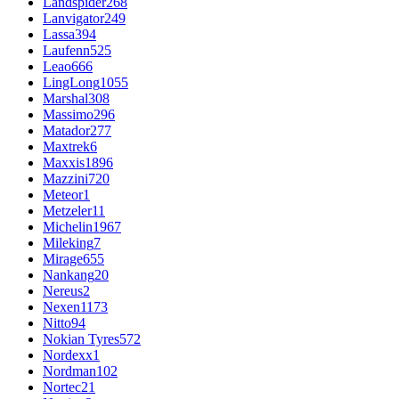
Landspider
268
Lanvigator
249
Lassa
394
Laufenn
525
Leao
666
LingLong
1055
Marshal
308
Massimo
296
Matador
277
Maxtrek
6
Maxxis
1896
Mazzini
720
Meteor
1
Metzeler
11
Michelin
1967
Mileking
7
Mirage
655
Nankang
20
Nereus
2
Nexen
1173
Nitto
94
Nokian Tyres
572
Nordexx
1
Nordman
102
Nortec
21