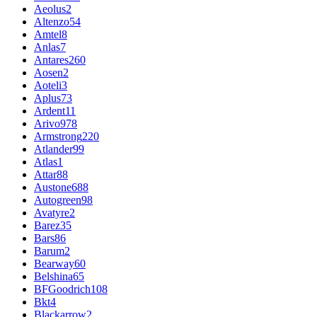
Aeolus
2
Altenzo
54
Amtel
8
Anlas
7
Antares
260
Aosen
2
Aoteli
3
Aplus
73
Ardent
11
Arivo
978
Armstrong
220
Atlander
99
Atlas
1
Attar
88
Austone
688
Autogreen
98
Avatyre
2
Barez
35
Bars
86
Barum
2
Bearway
60
Belshina
65
BFGoodrich
108
Bkt
4
Blackarrow
2