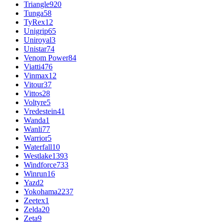
Triangle
920
Tunga
58
TyRex
12
Unigrip
65
Uniroyal
3
Unistar
74
Venom Power
84
Viatti
476
Vinmax
12
Vitour
37
Vittos
28
Voltyre
5
Vredestein
41
Wanda
1
Wanli
77
Warrior
5
Waterfall
10
Westlake
1393
Windforce
733
Winrun
16
Yazd
2
Yokohama
2237
Zeetex
1
Zelda
20
Zeta
9