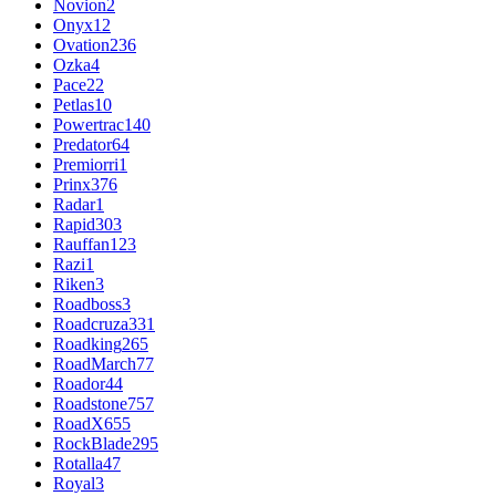
Novion
2
Onyx
12
Ovation
236
Ozka
4
Pace
22
Petlas
10
Powertrac
140
Predator
64
Premiorri
1
Prinx
376
Radar
1
Rapid
303
Rauffan
123
Razi
1
Riken
3
Roadboss
3
Roadcruza
331
Roadking
265
RoadMarch
77
Roador
44
Roadstone
757
RoadX
655
RockBlade
295
Rotalla
47
Royal
3