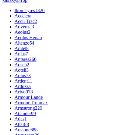
калькулятор
Ikon Tyres
1826
Accelera
Accu-Trac
2
Advenza
3
Aeolus
2
Aeolus Henan
Altenzo
54
Amtel
8
Anlas
7
Antares
260
Aosen
2
Aoteli
3
Aplus
73
Ardent
11
Arduzza
Arivo
978
Armour Lande
Armour Tronmax
Armstrong
220
Atlander
99
Atlas
1
Attar
88
Austone
688