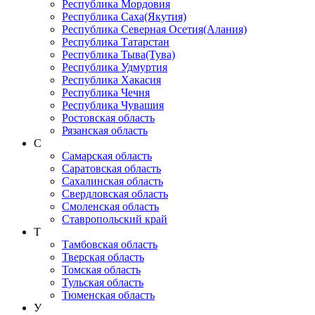
Республика Мордовия
Республика Саха(Якутия)
Республика Северная Осетия(Алания)
Республика Татарстан
Республика Тыва(Тува)
Республика Удмуртия
Республика Хакасия
Республика Чечня
Республика Чувашия
Ростовская область
Рязанская область
С
Самарская область
Саратовская область
Сахалинская область
Свердловская область
Смоленская область
Ставропольский край
Т
Тамбовская область
Тверская область
Томская область
Тульская область
Тюменская область
У