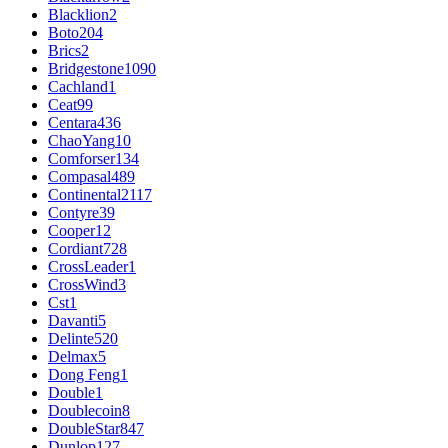
Blacklion
2
Boto
204
Brics
2
Bridgestone
1090
Cachland
1
Ceat
99
Centara
436
ChaoYang
10
Comforser
134
Compasal
489
Continental
2117
Contyre
39
Cooper
12
Cordiant
728
CrossLeader
1
CrossWind
3
Cst
1
Davanti
5
Delinte
520
Delmax
5
Dong Feng
1
Double
1
Doublecoin
8
DoubleStar
847
Dunlop
127